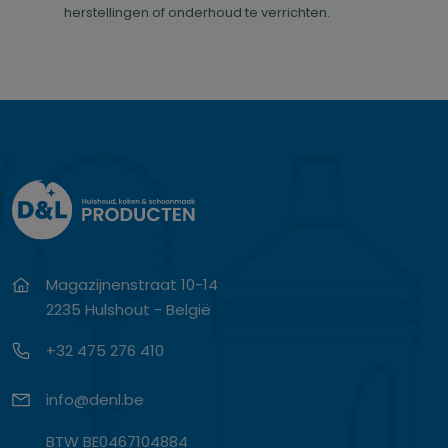
herstellingen of onderhoud te verrichten.
Magazijnenstraat 10-14
2235 Hulshout - België
+32 475 276 410
info@denl.be
BTW BE0467104884