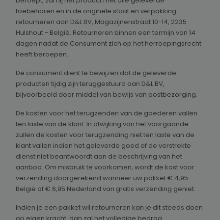
beroept, zal hij het product met alle geleverde
toebehoren en in de originele staat en verpakking
retourneren aan D&L BV, Magazijnenstraat 10-14, 2235
Hulshout - België. Retourneren binnen een termijn van 14
dagen nadat de Consument zich op het herroepingsrecht
heeft beroepen.
De consument dient te bewijzen dat de geleverde
producten tijdig zijn teruggestuurd aan D&L BV,
bijvoorbeeld door middel van bewijs van postbezorging.
De kosten voor het terugzenden van de goederen vallen
ten laste van de klant. In afwijking van het voorgaande
zullen de kosten voor terugzending niet ten laste van de
klant vallen indien het geleverde goed of de verstrekte
dienst niet beantwoordt aan de beschrijving van het
aanbod. Om misbruik te voorkomen, wordt de kost voor
verzending doorgerekend wanneer uw pakket € 4,95
België of € 6,95 Nederland van gratis verzending geniet.
Indien je een pakket wil retourneren kan je dit steeds doen
op eigen kracht, dan zal het volledige bedrag