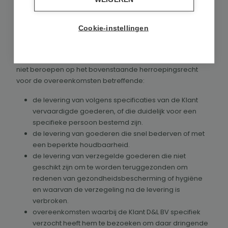
ingestemd. In ieder geval zal de Klant voor zulke
terugbetaling geen kosten in rekening worden gebracht.
Ook kan er ingestemd worden met een ander
Cookie-instellingen
betaalmiddel, zoals een waardebon.
In afwijking van het voorgaande kan de Consument zich
niet beroepen op het bovenstaande herroepingsrecht
voor de overeenkomsten betreffende:
de levering van volgens specificaties van de Klant
vervaardigde goederen, of die duidelijk voor een
specifieke persoon bestemd zijn.
de levering van goederen die snel bederven of met
een beperkte houdbaarheid.
de levering van verzegelde goederen die niet
geschikt zijn om te worden teruggezonden om
redenen van gezondheidsbescherming of hygiëne
en waarvan de verzegeling na de levering is
verbroken.
overeenkomsten waarbij de Klant D&L BV specifiek
verzocht heeft hem te bezoeken om daar dringende