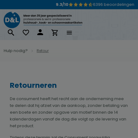
9.3/10
6396 beoordelingen
Ga naar de hoofdinhoud
Hulp nodig?
Retour
Retourneren
De consument heeft het recht aan de onderneming mee
te delen dat hij afziet van de aankoop, zonder betaling van
een boete en zonder opgave van motief binnen de 14
kalenderdagen vanaf de dag die volgt op de levering van
het product.
Tijdens deze termijn zal de Consument zorgvuldig