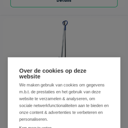
Details
Over de cookies op deze
website
D&L PRODUCTS
We maken gebruik van cookies om gegevens
Stoffer met Blik op Lange Steel - Blauw/Grijs
m.b.t. de prestaties en het gebruik van deze
website te verzamelen & analyseren, om
sociale netwerkfunctionaliteiten aan te bieden en
onze content & advertenties te verbeteren en
Gemiddelde waardering van 3 van 5 sterren
1 review
personaliseren.
Stoffer met Blik op Steel Vuilblik en bijhorende borstel met