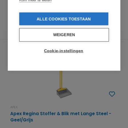
Kom meer te weten
uitschuifbare telescoopsteel. Dit is ee...
€ 17,95
op voorraad
ALLE COOKIES TOESTAAN
In de winkelmand
WEIGEREN
Cookie-instellingen
APEX
Apex Regina Stoffer & Blik met Lange Steel -
Geel/Grijs