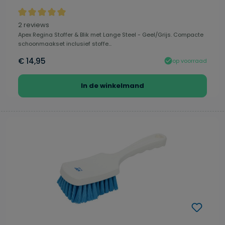
Gemiddelde waardering van 5 van 5 sterren
2 reviews
Apex Regina Stoffer & Blik met Lange Steel - Geel/Grijs. Compacte
schoonmaakset inclusief stoffe...
€ 14,95
op voorraad
In de winkelmand