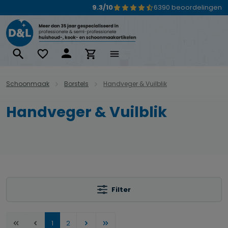
9.3/10
6390 beoordelingen
Ga naar de hoofdinhoud
Schoonmaak
Borstels
Handveger & Vuilblik
Handveger & Vuilblik
Filter
Pagina
Pagina
1
2