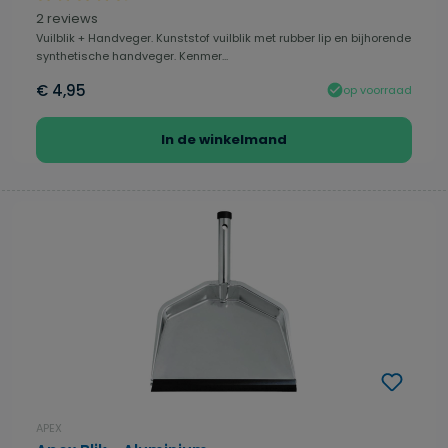
Gemiddelde waardering van 4.75 van 5 sterren
2 reviews
Vuilblik + Handveger. Kunststof vuilblik met rubber lip en bijhorende
synthetische handveger. Kenmer...
€ 4,95
op voorraad
In de winkelmand
APEX