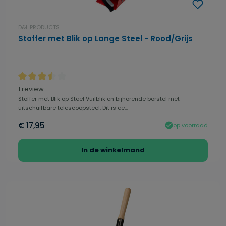
D&L PRODUCTS
Stoffer met Blik op Lange Steel - Rood/Grijs
Gemiddelde waardering van 3.5 van 5 sterren
1 review
Stoffer met Blik op Steel Vuilblik en bijhorende borstel met
uitschuifbare telescoopsteel. Dit is ee...
€ 17,95
op voorraad
In de winkelmand