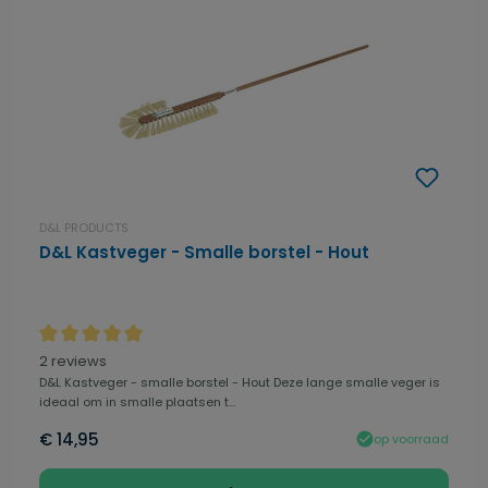
D&L PRODUCTS
D&L Kastveger - Smalle borstel - Hout
Gemiddelde waardering van 5 van 5 sterren
2 reviews
D&L Kastveger - smalle borstel - Hout Deze lange smalle veger is
ideaal om in smalle plaatsen t...
€ 14,95
op voorraad