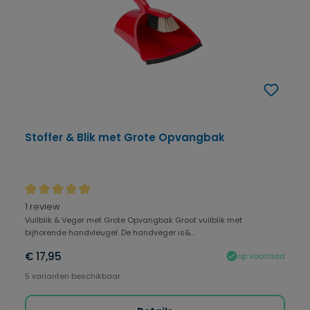
Stoffer & Blik met Grote Opvangbak
Gemiddelde waardering van 5 van 5 sterren
1 review
Vuilblik & Veger met Grote Opvangbak Groot vuilblik met
bijhorende handvleugel. De handveger is&...
€ 17,95
op voorraad
5 varianten beschikbaar