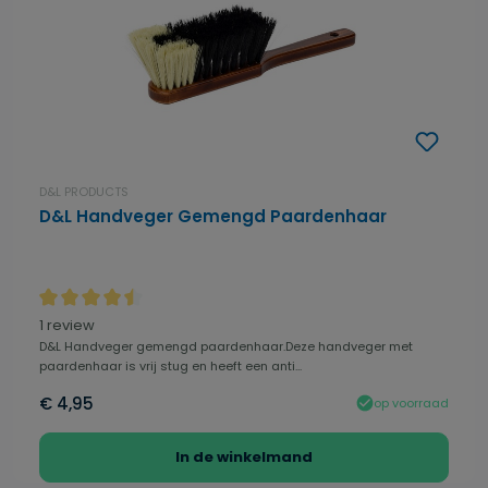
D&L PRODUCTS
D&L Handveger Gemengd Paardenhaar
Gemiddelde waardering van 4.5 van 5 sterren
1 review
D&L Handveger gemengd paardenhaar.Deze handveger met
paardenhaar is vrij stug en heeft een anti...
€ 4,95
op voorraad
In de winkelmand