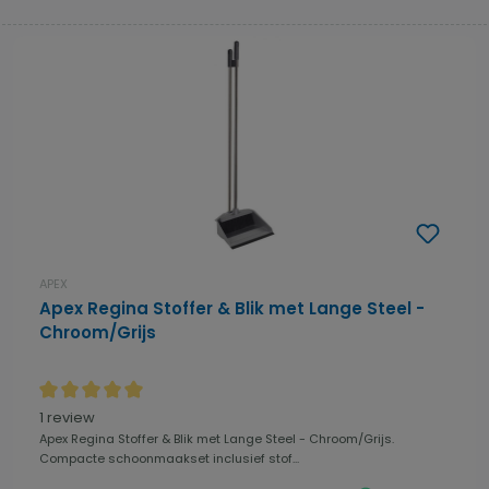
APEX
Apex Regina Stoffer & Blik met Lange Steel -
Chroom/Grijs
Gemiddelde waardering van 5 van 5 sterren
1 review
Apex Regina Stoffer & Blik met Lange Steel - Chroom/Grijs.
Compacte schoonmaakset inclusief stof...