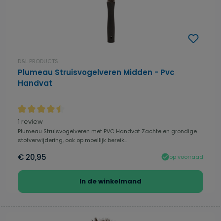
D&L PRODUCTS
Plumeau Struisvogelveren Midden - Pvc
Handvat
Gemiddelde waardering van 4.5 van 5 sterren
1 review
Plumeau Struisvogelveren met PVC Handvat Zachte en grondige
stofverwijdering, ook op moeilijk bereik...
€ 20,95
op voorraad
In de winkelmand