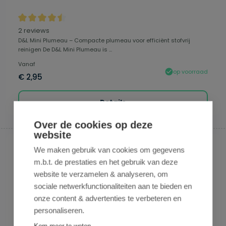
Gemiddelde waardering van 4.5 van 5 sterren
2 reviews
D&L Mini Plumeau – Compacte plumeau voor efficiënt stofvrij
reinigen De D&L Mini Plumeau is ...
Vanaf
op voorraad
€ 2,95
Details
Over de cookies op deze
website
We maken gebruik van cookies om gegevens
m.b.t. de prestaties en het gebruik van deze
website te verzamelen & analyseren, om
sociale netwerkfunctionaliteiten aan te bieden en
onze content & advertenties te verbeteren en
personaliseren.