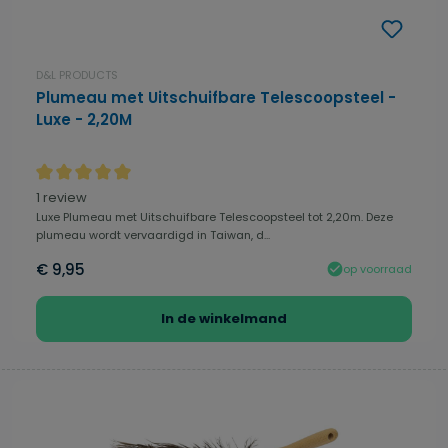
D&L PRODUCTS
Plumeau met Uitschuifbare Telescoopsteel -
Luxe - 2,20M
Gemiddelde waardering van 5 van 5 sterren
1 review
Luxe Plumeau met Uitschuifbare Telescoopsteel tot 2,20m. Deze
plumeau wordt vervaardigd in Taiwan, d...
€ 9,95
op voorraad
In de winkelmand