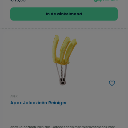
In de winkelmand
APEX
Apex Jaloezieën Reiniger
Apex Jaloezieën Reiniger. Gereedschap met microvezeldoek voor