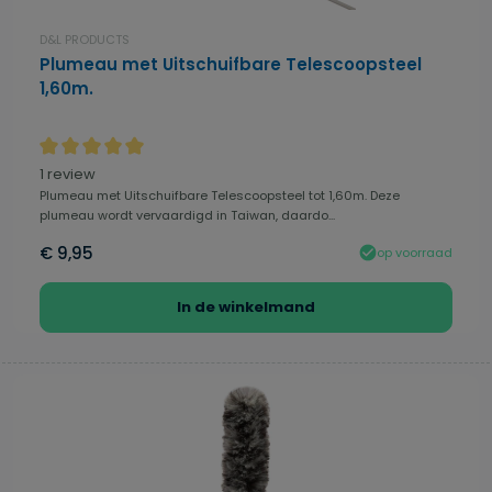
D&L PRODUCTS
Plumeau met Uitschuifbare Telescoopsteel
1,60m.
Gemiddelde waardering van 5 van 5 sterren
1 review
Plumeau met Uitschuifbare Telescoopsteel tot 1,60m. Deze
plumeau wordt vervaardigd in Taiwan, daardo...
€ 9,95
op voorraad
In de winkelmand