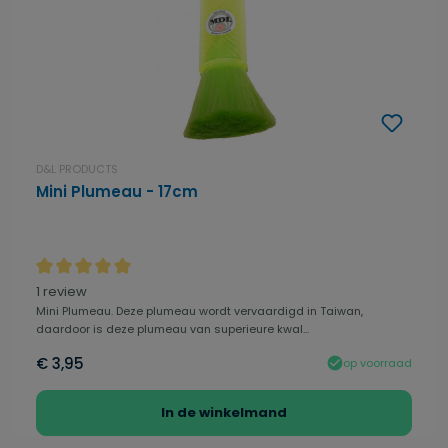
D&L PRODUCTS
Mini Plumeau - 17cm
Gemiddelde waardering van 5 van 5 sterren
1 review
Mini Plumeau. Deze plumeau wordt vervaardigd in Taiwan,
daardoor is deze plumeau van superieure kwal...
€ 3,95
op voorraad
In de winkelmand