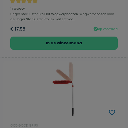
Gemiddelde waardering van 5 van 5 sterren
1 review
Unger StarDuster Pro Flat Wegwerphoezen. Wegwerphoezen voor
de Unger StarDuster Proflex. Perfect voo...
€ 17,95
op voorraad
In de winkelmand
OXO GOOD GRIPS