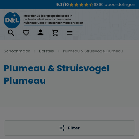
9.3/10
6390 beoordelingen
Ga naar de hoofdinhoud
Schoonmaak
Borstels
Plumeau & Struisvogel Plumeau
Plumeau & Struisvogel
Plumeau
Filter