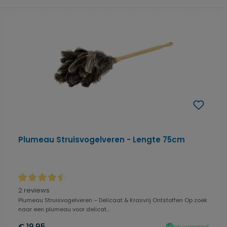
Plumeau Struisvogelveren - Lengte 75cm
Gemiddelde waardering van 4.5 van 5 sterren
2 reviews
Plumeau Struisvogelveren – Delicaat & Krasvrij Ontstoffen Op zoek
naar een plumeau voor delicat...
€ 19,95
op voorraad