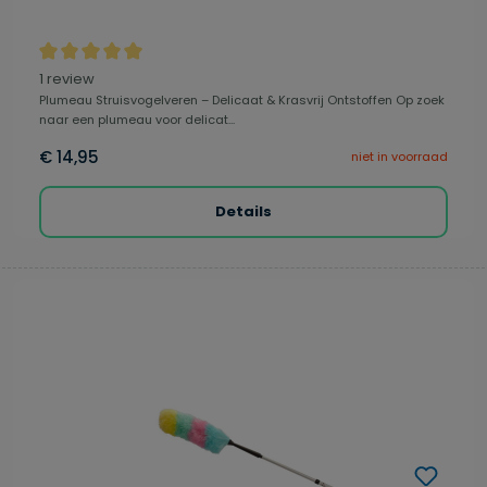
Gemiddelde waardering van 5 van 5 sterren
1 review
Plumeau Struisvogelveren – Delicaat & Krasvrij Ontstoffen Op zoek
naar een plumeau voor delicat...
€ 14,95
niet in voorraad
Details