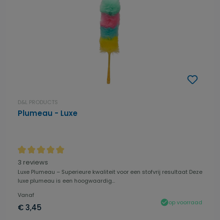
D&L PRODUCTS
Plumeau - Luxe
Gemiddelde waardering van 5 van 5 sterren
3 reviews
Luxe Plumeau – Superieure kwaliteit voor een stofvrij resultaat Deze
luxe plumeau is een hoogwaardig...
Vanaf
op voorraad
€ 3,45