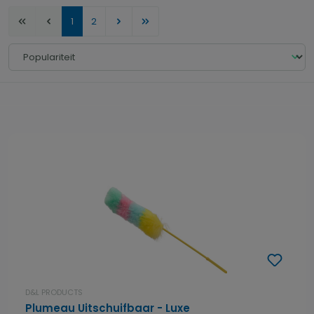
Pagina
Pagina
1
2
D&L PRODUCTS
Plumeau Uitschuifbaar - Luxe