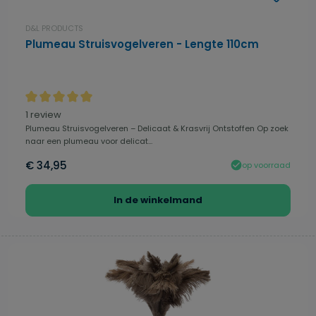
D&L PRODUCTS
Plumeau Struisvogelveren - Lengte 110cm
Gemiddelde waardering van 5 van 5 sterren
1 review
Plumeau Struisvogelveren – Delicaat & Krasvrij Ontstoffen Op zoek
naar een plumeau voor delicat...
€ 34,95
op voorraad
In de winkelmand