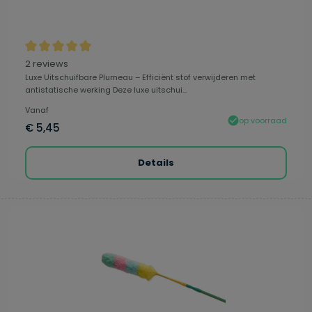
Gemiddelde waardering van 5 van 5 sterren
2 reviews
Luxe Uitschuifbare Plumeau – Efficiënt stof verwijderen met
antistatische werking Deze luxe uitschui...
Vanaf
op voorraad
€ 5,45
Details