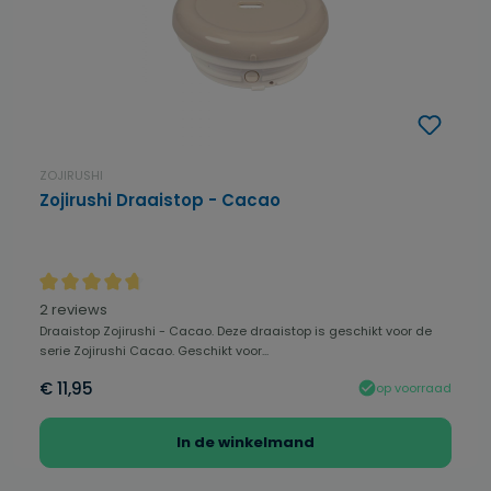
ZOJIRUSHI
Zojirushi Draaistop - Cacao
Gemiddelde waardering van 4.75 van 5 sterren
2 reviews
Draaistop Zojirushi - Cacao. Deze draaistop is geschikt voor de
serie Zojirushi Cacao. Geschikt voor...
€ 11,95
op voorraad
In de winkelmand