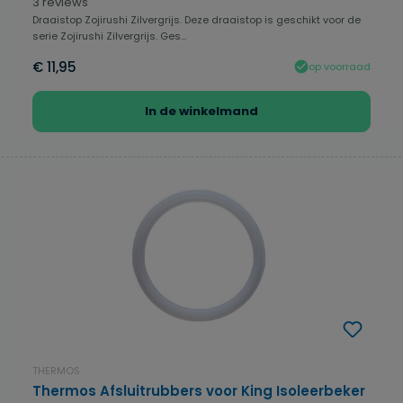
Gemiddelde waardering van 5 van 5 sterren
3 reviews
Draaistop Zojirushi Zilvergrijs. Deze draaistop is geschikt voor de
serie Zojirushi Zilvergrijs. Ges...
€ 11,95
op voorraad
In de winkelmand
THERMOS
Thermos Afsluitrubbers voor King Isoleerbeker