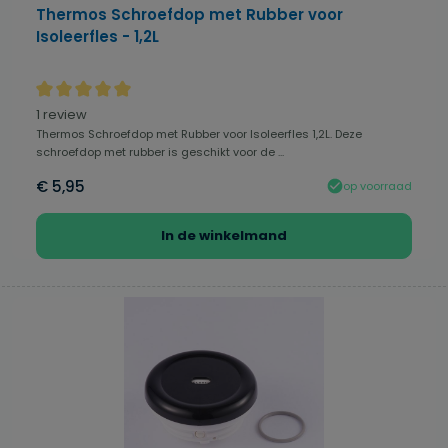
Thermos Schroefdop met Rubber voor
Isoleerfles - 1,2L
Gemiddelde waardering van 5 van 5 sterren
1 review
Thermos Schroefdop met Rubber voor Isoleerfles 1,2L. Deze
schroefdop met rubber is geschikt voor de ...
€ 5,95
op voorraad
In de winkelmand