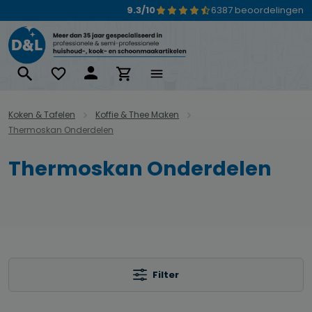
9.3/10
6387 beoordelingen
Ga naar de hoofdinhoud
Koken & Tafelen
Koffie & Thee Maken
Thermoskan Onderdelen
Thermoskan Onderdelen
Filter