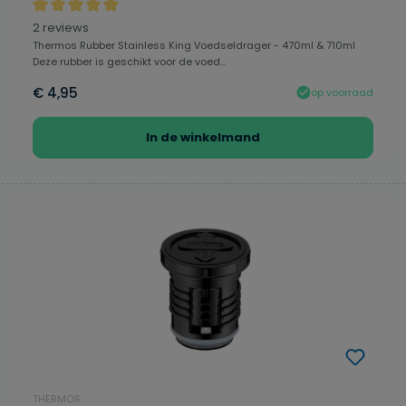
Gemiddelde waardering van 5 van 5 sterren
2 reviews
Thermos Rubber Stainless King Voedseldrager - 470ml & 710ml
Deze rubber is geschikt voor de voed...
€ 4,95
op voorraad
In de winkelmand
THERMOS