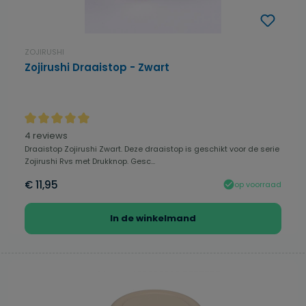
ZOJIRUSHI
Zojirushi Draaistop - Zwart
Gemiddelde waardering van 5 van 5 sterren
4 reviews
Draaistop Zojirushi Zwart. Deze draaistop is geschikt voor de serie
Zojirushi Rvs met Drukknop. Gesc...
€ 11,95
op voorraad
In de winkelmand