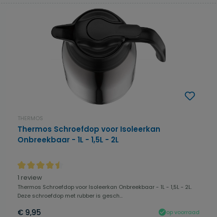
THERMOS
Thermos Schroefdop voor Isoleerkan
Onbreekbaar - 1L - 1,5L - 2L
Gemiddelde waardering van 4.5 van 5 sterren
1 review
Thermos Schroefdop voor Isoleerkan Onbreekbaar - 1L - 1,5L - 2L.
Deze schroefdop met rubber is gesch...
€ 9,95
op voorraad