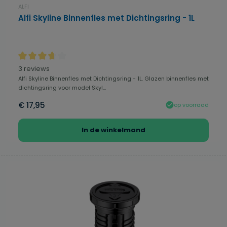
ALFI
Alfi Skyline Binnenfles met Dichtingsring - 1L
Gemiddelde waardering van 3.67 van 5 sterren
3 reviews
Alfi Skyline Binnenfles met Dichtingsring - 1L. Glazen binnenfles met
dichtingsring voor model Skyl...
€ 17,95
op voorraad
In de winkelmand