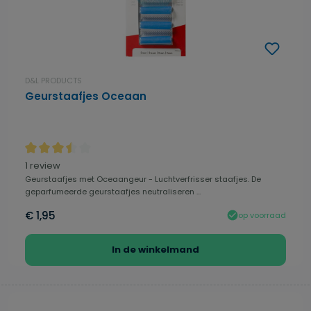
D&L PRODUCTS
Geurstaafjes Oceaan
Gemiddelde waardering van 3.5 van 5 sterren
1 review
Geurstaafjes met Oceaangeur - Luchtverfrisser staafjes. De
geparfumeerde geurstaafjes neutraliseren ...
€ 1,95
op voorraad
In de winkelmand