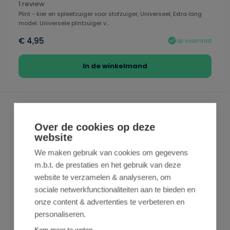
Gemiddelde waardering van 5 van 5 sterren
1 review
Plint - kier en spleetzuiger voor stofzuiger, Universeel, Extra lang
model. Universele plintzuiger v...
€ 4,95
op voorraad
In de winkelmand
Over de cookies op deze
website
We maken gebruik van cookies om gegevens
m.b.t. de prestaties en het gebruik van deze
website te verzamelen & analyseren, om
sociale netwerkfunctionaliteiten aan te bieden en
onze content & advertenties te verbeteren en
personaliseren.
D&L PRODUCTS
Microfilter Universeel - Zelfknip