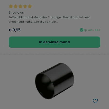
Gemiddelde waardering van 5 van 5 sterren
3 reviews
Buffalo Biljarttafel Mondstuk Stofzuiger Elke biljarttafel heeft
onderhoud nodig. Ook die van jou! ...
€ 9,95
op voorraad
In de winkelmand