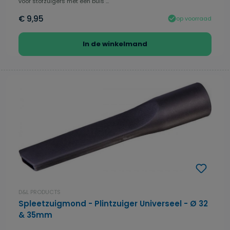
voor stofzuigers met een buis ...
€ 9,95
op voorraad
In de winkelmand
D&L PRODUCTS
Spleetzuigmond - Plintzuiger Universeel - Ø 32
& 35mm