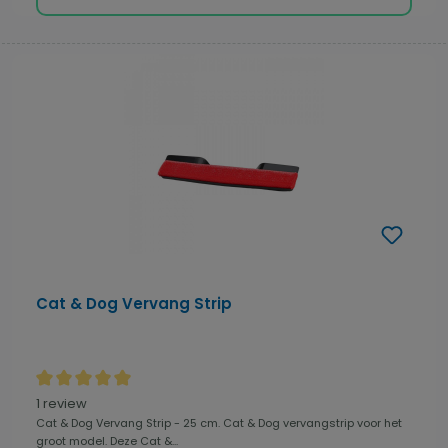
Cat & Dog Vervang Strip
Gemiddelde waardering van 5 van 5 sterren
1 review
Cat & Dog Vervang Strip - 25 cm. Cat & Dog vervangstrip voor het
groot model. Deze Cat &...