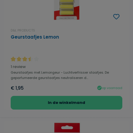
D&L PRODUCTS
Geurstaafjes Lemon
Gemiddelde waardering van 3.5 van 5 sterren
1 review
Geurstaafjes met Lemongeur - Luchtverfrisser staafjes. De
geparfumeerde geurstaafjes neutraliseren d...
€ 1,95
op voorraad
In de winkelmand