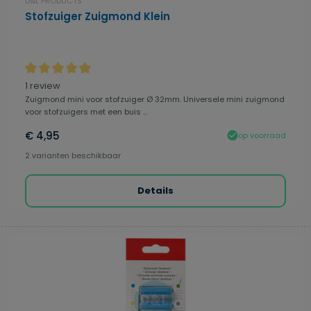
D&L PRODUCTS
Stofzuiger Zuigmond Klein
Gemiddelde waardering van 5 van 5 sterren
1 review
Zuigmond mini voor stofzuiger Ø 32mm. Universele mini zuigmond
voor stofzuigers met een buis ...
€ 4,95
op voorraad
2 varianten beschikbaar
Details