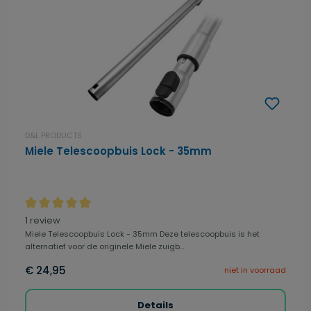
D&L PRODUCTS
Miele Telescoopbuis Lock - 35mm
Gemiddelde waardering van 5 van 5 sterren
1 review
Miele Telescoopbuis Lock - 35mm Deze telescoopbuis is het
alternatief voor de originele Miele zuigb...
€ 24,95
niet in voorraad
Details