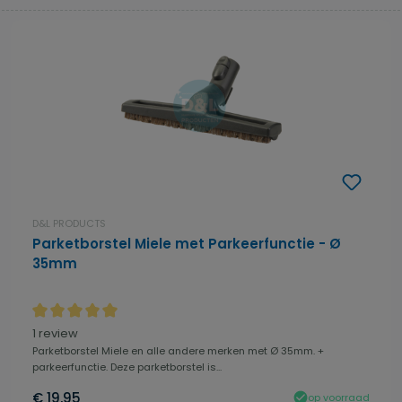
D&L PRODUCTS
Parketborstel Miele met Parkeerfunctie - Ø
35mm
Gemiddelde waardering van 5 van 5 sterren
1 review
Parketborstel Miele en alle andere merken met Ø 35mm. +
parkeerfunctie. Deze parketborstel is...
€ 19,95
op voorraad