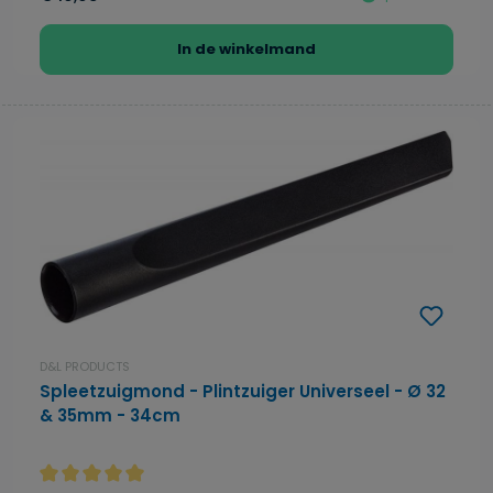
In de winkelmand
D&L PRODUCTS
Spleetzuigmond - Plintzuiger Universeel - Ø 32
& 35mm - 34cm