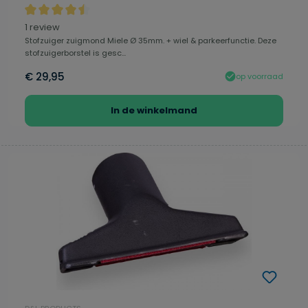
Gemiddelde waardering van 4.5 van 5 sterren
1 review
Stofzuiger zuigmond Miele Ø 35mm. + wiel & parkeerfunctie. Deze
stofzuigerborstel is gesc...
€ 29,95
op voorraad
In de winkelmand