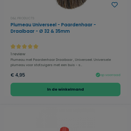
D&L PRODUCTS
Plumeau Universeel - Paardenhaar -
Draaibaar - Ø 32 & 35mm
Gemiddelde waardering van 5 van 5 sterren
1 review
Plumeau met Paardenhaar Draaibaar , Universeel. Universele
plumeau voor stofzuigers met een buis - s...
€ 4,95
op voorraad
In de winkelmand