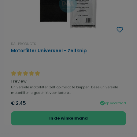
D&L PRODUCTS
Motorfilter Universeel - Zelfknip
Gemiddelde waardering van 5 van 5 sterren
1 review
Universele motorfilter, zelf op maat te knippen. Deze universele
motorfilter is geschikt voor iedere...
€ 2,45
op voorraad
In de winkelmand