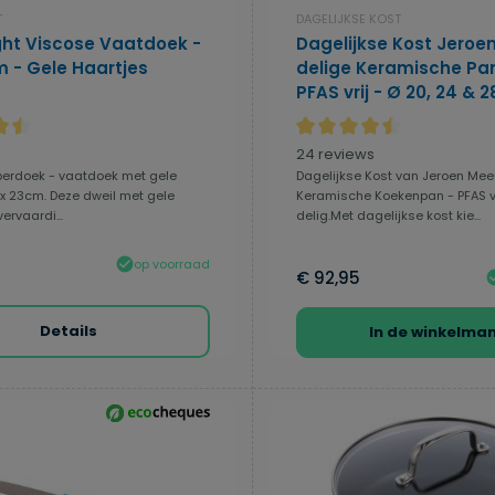
T
DAGELIJKSE KOST
ght Viscose Vaatdoek -
Dagelijkse Kost Jeroe
m - Gele Haartjes
delige Keramische Pa
PFAS vrij - Ø 20, 24 & 
e waardering van 4.5 van 5 sterren
Gemiddelde waardering van
24 reviews
perdoek - vaatdoek met gele
Dagelijkse Kost van Jeroen Me
8 x 23cm. Deze dweil met gele
Keramische Koekenpan - PFAS vr
vervaardi...
delig.Met dagelijkse kost kie...
op voorraad
€ 92,95
Details
In de winkelma