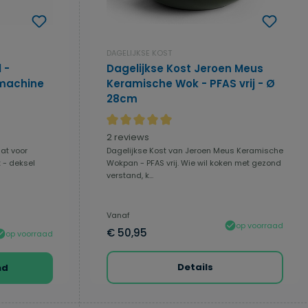
DAGELIJKSE KOST
 -
Dagelijkse Kost Jeroen Meus
tmachine
Keramische Wok - PFAS vrij - Ø
28cm
 4.5 van 5 sterren
Gemiddelde waardering van 5 van 5 sterren
2 reviews
at voor
Dagelijkse Kost van Jeroen Meus Keramische
 - deksel
Wokpan - PFAS vrij. Wie wil koken met gezond
verstand, k...
Vanaf
op voorraad
€ 50,95
op voorraad
Details
nd