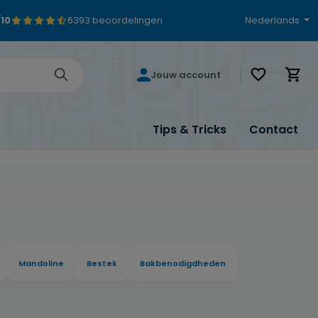
/10
6393 beoordelingen
Nederlands
Je hebt 0 i
Jouw account
Tips & Tricks
Contact
Mandoline
Bestek
Bakbenodigdheden