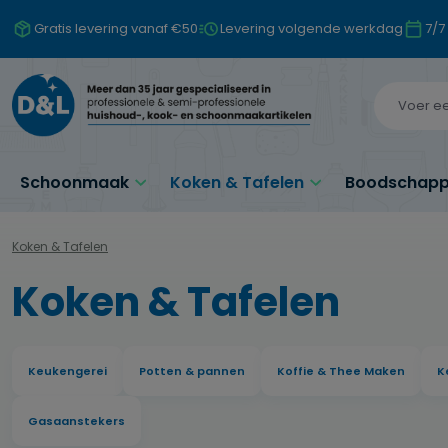
naar de hoofdinhoud
Ga naar de zoekopdracht
Ga naar de hoofdnavigatie
Gratis levering vanaf €50
Levering volgende werkdag
7/7
Schoonmaak
Koken & Tafelen
Boodschappe
Koken & Tafelen
Koken & Tafelen
Keukengerei
Potten & pannen
Koffie & Thee Maken
K
Gasaanstekers