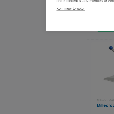
onze content & advertenties te ver
kost kies je..
Kom meer te weten
€ 32,95
MILLECROQ
Millecr