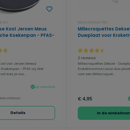
 KOST
MILLECROQUETTES
kse Kost Jeroen Meus
Millecroquettes Deksel
che Koekenpan - PFAS-
Duwplaat voor Kroke
e waardering van 4.81 van 5 sterren
Gemiddelde waardering van
2 reviews
Kost van Jeroen Meeus
Millecroquettes Deksel - Duwpla
Koekenpan - PFAS vrij. Met
Kroketmachine Losse duw plaat
ost kies je voo...
voor een Millecroquet...
op voorraad
 beschikbaar
€ 4,95
Details
In de winkelma