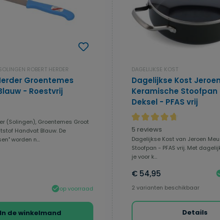
OLINGEN ROBERT HERDER
DAGELIJKSE KOST
Herder Groentemes
Dagelijkse Kost Jeroe
Blauw - Roestvrij
Keramische Stoofpan met
Deksel - PFAS vrij
er (Solingen), Groentemes Groot
Gemiddelde waardering van
5 reviews
tstof Handvat Blauw. De
Dagelijkse Kost van Jeroen Me
n" worden n...
Stoofpan - PFAS vrij. Met dagelij
je voor k...
€ 54,95
2 varianten beschikbaar
op voorraad
Details
In de winkelmand