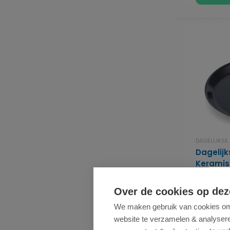
DAGELIJKSE
Dagelij
Kerami
- PFAS-v
Over de cookies op dez
Gemiddeld
3 reviews
We maken gebruik van cookies om 
Dagelijkse
website te verzamelen & analyseren
Pannenkoeke