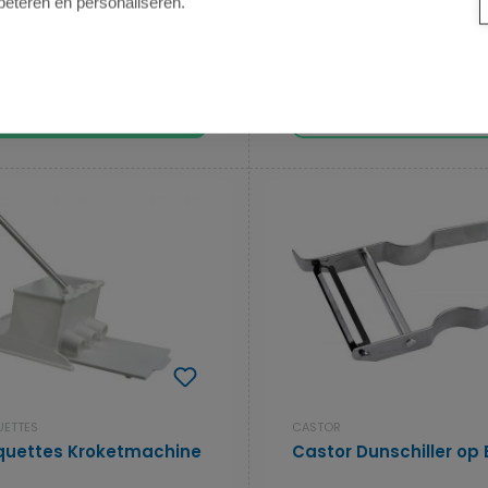
beteren en personaliseren.
.
€ 1,85
2 varianten beschikbaar
op voorraad
Details
In de winkelmand
UETTES
CASTOR
oquettes Kroketmachine
Castor Dunschiller op B