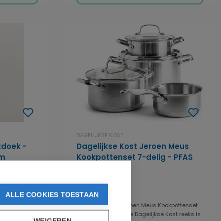
DAGELIJKSE KOST
doek -
Dagelijkse Kost Jeroen Meus
cm
Kookpottenset 7-delig - PFAS
vrij
urzame
Gemiddelde waardering van 4.94 van 5 ster
ALLE COOKIES TOESTAAN
8 reviews
De Magnus
Dagelijkse Kost Jeroen Meus Kookpottenset
7-delig - PFAS vrij De Dagelijkse Kost reeks is