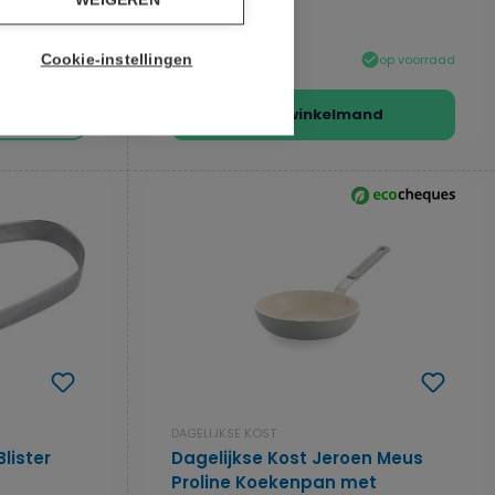
WEIGEREN
uitgebrei...
op voorraad
€ 114,95
op voorraad
Cookie-instellingen
In de winkelmand
DAGELIJKSE KOST
lister
Dagelijkse Kost Jeroen Meus
Proline Koekenpan met