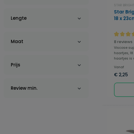
STAR BRIGH
Star Bri
Lengte
18 x 23c
Maat
Gemiddeld
8 reviews
Viscose su
haartjes, 1
haartjes is 
Prijs
Vanaf
€ 2,25
Review min.