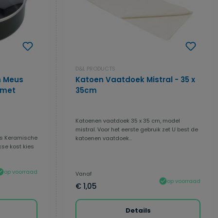
D&L PRODUCTS
n Meus
Katoen Vaatdoek Mistral - 35 x
35cm
Katoenen vaatdoek 35 x 35 cm, model
 4.63 van 5 sterren
mistral. Voor het eerste gebruik zet U best de
us Keramische
katoenen vaatdoek...
kse kost kies
op voorraad
Vanaf
op voorraad
€ 1,05
Details