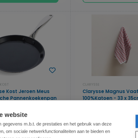
 KOST
CLARYSSE
kse Kost Jeroen Meus
Clarysse Magnus Vaat
sche Pannenkoekenpan
100%Katoen - 33 x 35
rij - Ø 24cm
e website
Magnus Vaatdoek – Sterke, Du
e waardering van 5 van 5 sterren
Kwaliteit in Klassieke Kleuren 
gegevens m.b.t. de prestaties en het gebruik van deze
 Kost van Jeroen Meus Keramische
vaatdoek combineert tij...
, om sociale netwerkfunctionaliteiten aan te bieden en
npan - PFAS vrij. Met dagelijkse
Vanaf