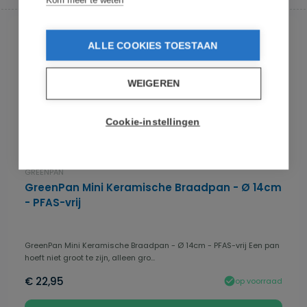
Kom meer te weten
ALLE COOKIES TOESTAAN
WEIGEREN
Cookie-instellingen
GREENPAN
GreenPan Mini Keramische Braadpan - Ø 14cm
- PFAS-vrij
GreenPan Mini Keramische Braadpan - Ø 14cm - PFAS-vrij Een pan
hoeft niet groot te zijn, alleen gro...
€ 22,95
op voorraad