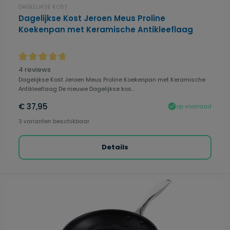
DAGELIJKSE KOST
Dagelijkse Kost Jeroen Meus Proline
Koekenpan met Keramische Antikleeflaag
Gemiddelde waardering van 4.81 van 5 sterren
4 reviews
Dagelijkse Kost Jeroen Meus Proline Koekenpan met Keramische
Antikleeflaag De nieuwe Dagelijkse kos...
€ 37,95
op voorraad
3 varianten beschikbaar
Details