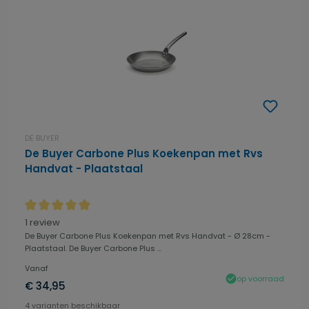
DE BUYER
De Buyer Carbone Plus Koekenpan met Rvs
Handvat - Plaatstaal
Gemiddelde waardering van 5 van 5 sterren
1 review
De Buyer Carbone Plus Koekenpan met Rvs Handvat - Ø 28cm -
Plaatstaal. De Buyer Carbone Plus ...
Vanaf
op voorraad
€ 34,95
4 varianten beschikbaar