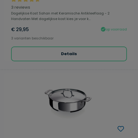
Gemiddelde waardering van 4.75 van 5 sterren
3 reviews
Dagelijkse Kost Sahan met Keramische Antikleeflaag - 2
Handvaten Met dagelijkse kost kies je voor k...
€ 29,95
op voorraad
3 varianten beschikbaar
Details