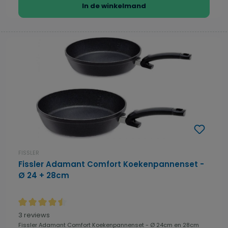
In de winkelmand
FISSLER
Fissler Adamant Comfort Koekenpannenset -
Ø 24 + 28cm
Gemiddelde waardering van 4.5 van 5 sterren
3 reviews
Fissler Adamant Comfort Koekenpannenset - Ø 24cm en 28cm