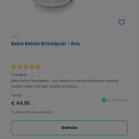
BEKA
Beka Belvia Braadpan - Rvs
Gemiddelde waardering van 5 van 5 sterren
1 review
Beka Belvia Braadpan - Rvs Belvia is een kwalitatieve roestvrij
stalen reeks met een zachte en klass...
Vanaf
op voorraad
€ 44,95
2 varianten beschikbaar
Details