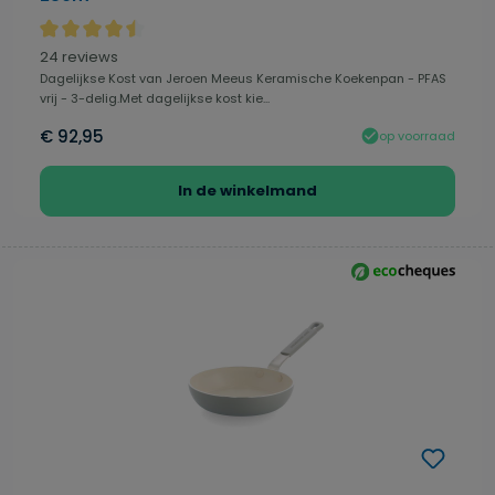
Gemiddelde waardering van 4.46 van 5 sterren
24 reviews
Dagelijkse Kost van Jeroen Meeus Keramische Koekenpan - PFAS
vrij - 3-delig.Met dagelijkse kost kie...
€ 92,95
op voorraad
In de winkelmand