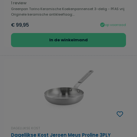
Gemiddelde waardering van 3.5 van 5 sterren
1 review
Greenpan Torino Keramische Koekenpannenset 3-delig - PFAS vrij
Originele keramische antikleeflaag:...
€ 99,95
op voorraad
In de winkelmand
DAGELIJKSE KOST
Dagelijkse Kost Jeroen Meus Proline 3PLY