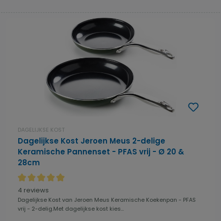
DAGELIJKSE KOST
Dagelijkse Kost Jeroen Meus 2-delige
Keramische Pannenset - PFAS vrij - Ø 20 &
28cm
Gemiddelde waardering van 5 van 5 sterren
4 reviews
Dagelijkse Kost van Jeroen Meus Keramische Koekenpan - PFAS
vrij - 2-delig.Met dagelijkse kost kies...