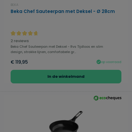
BEKA
Beka Chef Sauteerpan met Deksel - Ø 28cm
Gemiddelde waardering van 4.75 van 5 sterren
2 reviews
Beka Chef Sauteerpan met Deksel - Rvs Tijdloos en slim
design, strakke lijnen, comfortabele gr...
€ 119,95
op voorraad
In de winkelmand