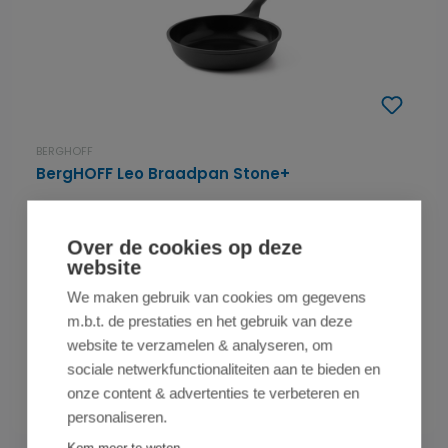
BERGHOFF
BergHOFF Leo Braadpan Stone+
Over de cookies op deze
BergHOFF Braadpan Stone+ - Keramische CeraGreen - PFAS vrij Of
website
het nu gaat om het bakken van spek i...
We maken gebruik van cookies om gegevens
Vanaf
op voorraad
m.b.t. de prestaties en het gebruik van deze
€ 36,95
website te verzamelen & analyseren, om
3 varianten beschikbaar
sociale netwerkfunctionaliteiten aan te bieden en
onze content & advertenties te verbeteren en
Details
personaliseren.