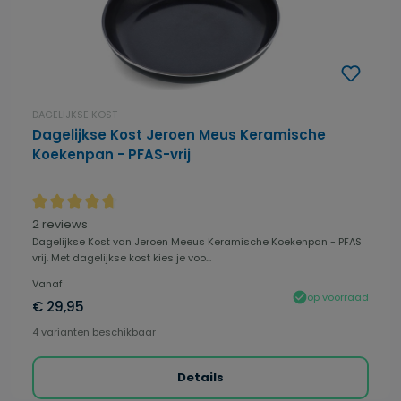
DAGELIJKSE KOST
Dagelijkse Kost Jeroen Meus Keramische
Koekenpan - PFAS-vrij
Gemiddelde waardering van 4.81 van 5 sterren
2 reviews
Dagelijkse Kost van Jeroen Meeus Keramische Koekenpan - PFAS
vrij. Met dagelijkse kost kies je voo...
Vanaf
op voorraad
€ 29,95
4 varianten beschikbaar
Details