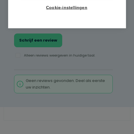
0 van 0 reviews
Cookie-instellingen
Gemiddelde waardering van 0 van 5 sterren
Geef een review
Deel uw ervaringen met andere klanten.
Schrijf een review
Alleen reviews weergeven in huidige taal.
Geen reviews gevonden. Deel als eerste
uw inzichten.