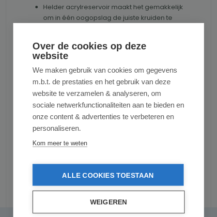
Helder acrylreservoir maakt het gemakkelijk
om in één oogopslag de juiste kruiden te
pakken
Roestvrij staal en helder acryl
Over de cookies op deze
website
Afmeting
We maken gebruik van cookies om gegevens
Hoogte: 18 cm.
m.b.t. de prestaties en het gebruik van deze
Ø: 4,5 cm.
website te verzamelen & analyseren, om
sociale netwerkfunctionaliteiten aan te bieden en
Productnummer:
ADHOCMP10
onze content & advertenties te verbeteren en
personaliseren.
Kom meer te weten
ALLE COOKIES TOESTAAN
Reviews
WEIGEREN