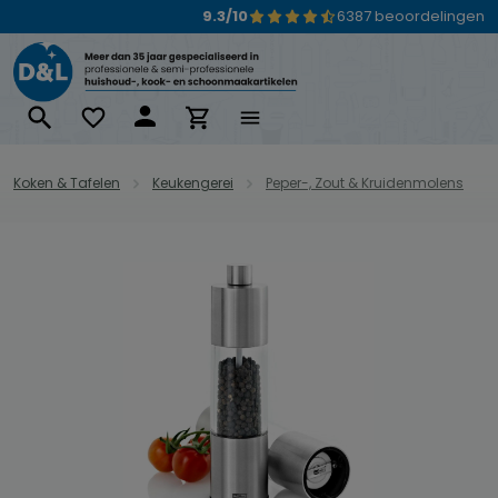
9.3/10
6387 beoordelingen
Ga naar de hoofdinhoud
Koken & Tafelen
Keukengerei
Peper-, Zout & Kruidenmolens
Afbeeldingengalerij overslaan