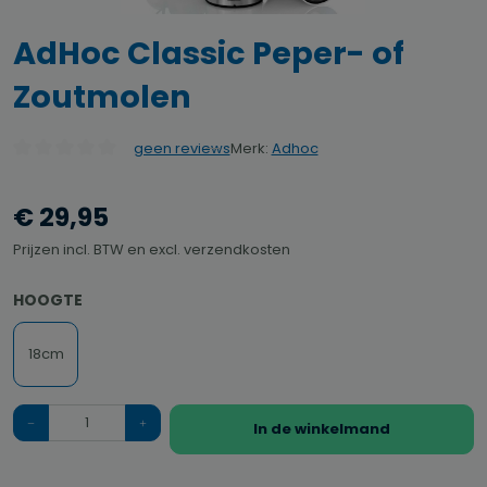
AdHoc Classic Peper- of
Zoutmolen
Merk:
Adhoc
geen reviews
Gemiddelde waardering van 0 van 5 sterren
€ 29,95
Prijzen incl. BTW en excl. verzendkosten
SELECTEER
HOOGTE
18cm
Hoeveelheid
In de winkelmand