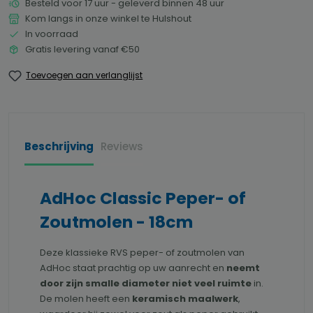
Besteld voor 17 uur - geleverd binnen 48 uur
Kom langs in onze winkel te Hulshout
In voorraad
Gratis levering vanaf €50
Toevoegen aan verlanglijst
Beschrijving
Reviews
AdHoc Classic Peper- of
Zoutmolen - 18cm
Deze klassieke RVS peper- of zoutmolen van
AdHoc staat prachtig op uw aanrecht en
neemt
door zijn smalle diameter niet veel ruimte
in.
De molen heeft een
keramisch maalwerk
,