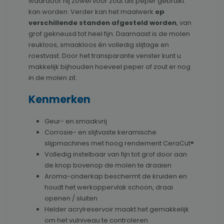
waardoor hij zowel voor zout als peper gebruikt
kan worden. Verder kan het maalwerk
op
verschillende standen afgesteld worden
, van
grof gekneusd tot heel fijn. Daarnaast is de molen
reukloos, smaakloos én volledig slijtage en
roestvast. Door het transparante venster kunt u
makkelijk bijhouden hoeveel peper of zout er nog
in de molen zit.
Kenmerken
Geur- en smaakvrij
Corrosie- en slijtvaste keramische
slijpmachines met hoog rendement CeraCut®
Volledig instelbaar van fijn tot grof door aan
de knop bovenop de molen te draaien
Aroma-onderkap beschermt de kruiden en
houdt het werkoppervlak schoon, draai
openen / sluiten
Helder acrylreservoir maakt het gemakkelijk
om het vulniveau te controleren