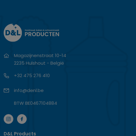
Magazijnenstraat 10-14
2235 Hulshout - België
+32 475 276 410
info@denl.be
BTW BE0467104884
D&L Products