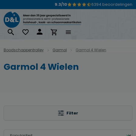
9.3/10
6394 beoordelingen
Ga naar de hoofdinhoud
Boodschappentrolley
Garmol
Garmol 4 Wielen
Garmol 4 Wielen
Filter