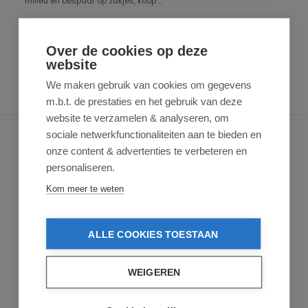
milieu en bespaar op zakjes, koop ...
€ 74,95
op voorraad
2 varianten beschikbaar
Over de cookies op deze
website
Details
We maken gebruik van cookies om gegevens
m.b.t. de prestaties en het gebruik van deze
website te verzamelen & analyseren, om
sociale netwerkfunctionaliteiten aan te bieden en
onze content & advertenties te verbeteren en
personaliseren.
Kom meer te weten
ALLE COOKIES TOESTAAN
WEIGEREN
GARMOL
Garmol Boodschappentrolley G5 Geometrico -