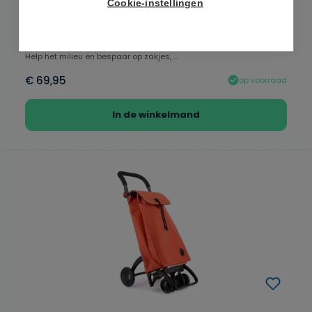
4 Wielen - Grana
Cookie-instellingen
Garmol Boodschappentrolley G5 Geometrico - 4 Wielen - Grana
Help het milieu en bespaar op zakjes, ...
€ 69,95
op voorraad
In de winkelmand