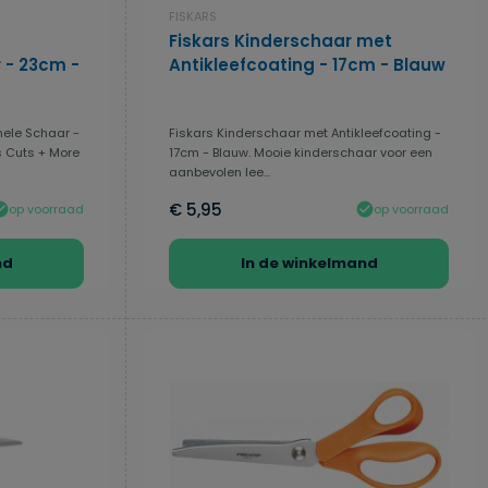
FISKARS
Fiskars Kinderschaar met
 - 23cm -
Antikleefcoating - 17cm - Blauw
nele Schaar -
Fiskars Kinderschaar met Antikleefcoating -
s Cuts + More
17cm - Blauw. Mooie kinderschaar voor een
aanbevolen lee...
€ 5,95
op voorraad
op voorraad
nd
In de winkelmand