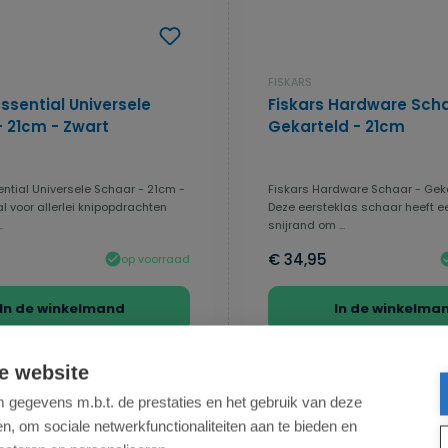
FISKARS
Essential Universele
Fiskars Hardware Scha
- 21cm - Zwart
Gekarteld - 21cm
ential Universele Schaar - 21cm -
Fiskars Hardware Schaar - Gek
l voor allerlei knipopdrachten
Deze eersteklas schaar heeft e
.
snijrand om ...
€ 34,95
op voorraad
In de winkelmand
In de winkelma
e website
gegevens m.b.t. de prestaties en het gebruik van deze
, om sociale netwerkfunctionaliteiten aan te bieden en