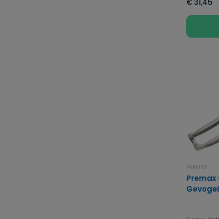
€ 31,45
PREMAX
Premax 
Gevogel