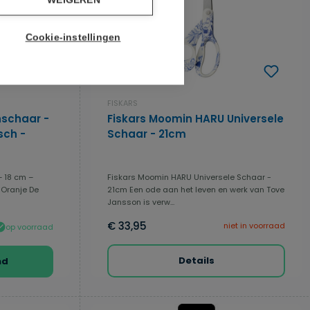
WEIGEREN
Cookie-instellingen
FISKARS
nschaar -
Fiskars Moomin HARU Universele
sch -
Schaar - 21cm
 18 cm –
Fiskars Moomin HARU Universele Schaar -
 Oranje De
21cm Een ode aan het leven en werk van Tove
Jansson is verw...
€ 33,95
niet in voorraad
op voorraad
Details
nd