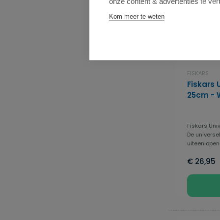
onze content & advertenties te ver
Kom meer te weten
FISKARS
Fiskars 
25cm - 
Fiskars Uni
De universe
uiteenlopend
€ 26,95