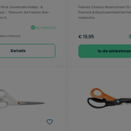
 Stick Universele Hobby- &
Fiskars Classic Naaischaar 13 
ar - Titanium. De Fiskars Non-
Precisie & Duurzaamheid De Fis
m S...
naaischa...
op voorraad
 beschikbaar
€ 19,95
Details
In de winkelma