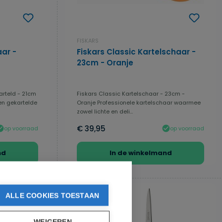
FISKARS
ar -
Fiskars Classic Kartelschaar -
23cm - Oranje
arteld - 21cm
Fiskars Classic Kartelschaar - 23cm -
en gekartelde
Oranje Professionele kartelschaar waarmee
zowel lichte en deli...
€ 39,95
op voorraad
op voorraad
nd
In de winkelmand
ALLE COOKIES TOESTAAN