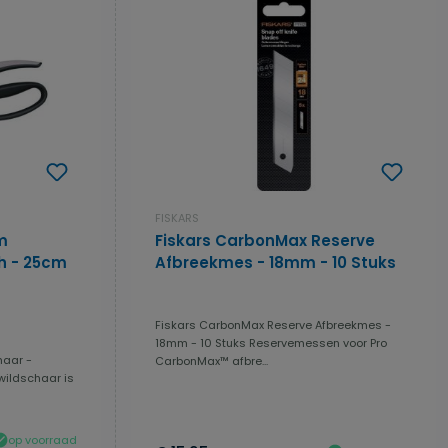
FISKARS
m
Fiskars CarbonMax Reserve
h - 25cm
Afbreekmes - 18mm - 10 Stuks
Fiskars CarbonMax Reserve Afbreekmes -
 5 van 5 sterren
18mm - 10 Stuks Reservemessen voor Pro
haar -
CarbonMax™ afbre...
wildschaar is
op voorraad