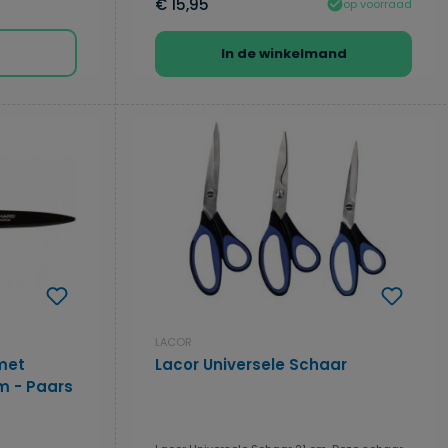
€ 15,95
op voorraad
In de winkelmand
LACOR
met
Lacor Universele Schaar
m - Paars