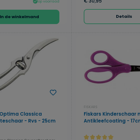
€ 30,95
op voorraad
Details
In de winkelmand
FISKARS
Optima Classica
Fiskars Kinderschaar 
teschaar - Rvs - 25cm
Antikleefcoating - 17c