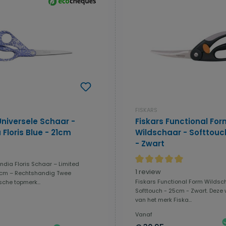
FISKARS
Universele Schaar -
Fiskars Functional For
 Floris Blue - 21cm
Wildschaar - Softtouc
- Zwart
india Floris Schaar – Limited
Gemiddelde waardering van
1 review
1 cm – Rechtshandig Twee
Fiskars Functional Form Wildsc
che topmerk...
Softtouch - 25cm - Zwart. Deze 
van het merk Fiska...
Vanaf