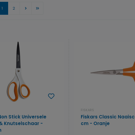
Pagina
Pagina
1
2
FISKARS
Non Stick Universele
Fiskars Classic Naaisc
& Knutselschaar -
cm - Oranje
m