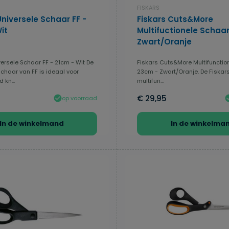
FISKARS
Universele Schaar FF -
Fiskars Cuts&More
it
Multifuctionele Schaar
Zwart/Oranje
versele Schaar FF - 21cm - Wit De
Fiskars Cuts&More Multifunctio
schaar van FF is ideaal voor
23cm - Zwart/Oranje. De Fiskar
 kn...
multifun...
€ 29,95
op voorraad
In de winkelmand
In de winkelma