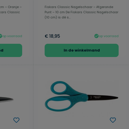
cm – Oranje –
Fiskars Classic Nagelschaar – Afgeronde
kars Classic
Punt – 10 cm De Fiskars Classic Nagelschaar
(10 cm) is dé s...
€ 18,95
op voorraad
op voorraad
nd
In de winkelmand