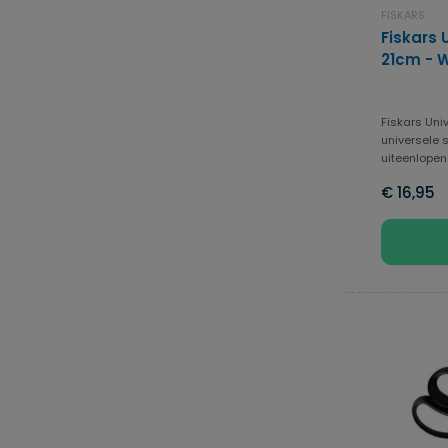
FISKARS
Fiskars 
21cm - W
Fiskars Uni
universele 
uiteenlopend
€ 16,95