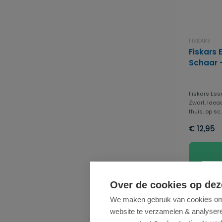
FISKARS
Fiskars 
Schaar 
Fiskars Ess
Zwart. Ideaa
thuis, op sc..
€ 12,95
Over de cookies op dez
We maken gebruik van cookies om 
website te verzamelen & analyseren