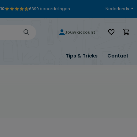
/10
6390 beoordelingen
Nederlands
Je hebt 0 i
Jouw account
Tips & Tricks
Contact