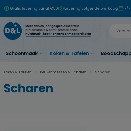
naar de hoofdinhoud
Ga naar de zoekopdracht
Ga naar de hoofdnavigatie
Gratis levering vanaf €50
Levering volgende werkdag
7/7
Schoonmaak
Koken & Tafelen
Boodschappe
Koken & Tafelen
Keukenmessen & Scharen
Scharen
Scharen