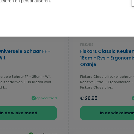
beteren en personaliseren.
FISKARS
Universele Schaar FF -
Fiskars Classic Keuke
Wit
18cm - Rvs - Ergonomi
Oranje
versele Schaar FF - 25cm - Wit
Fiskars Classic Keukenschaar –
le schaar van FF is ideaal voor
Roestvrij Staal – Ergonomisch –
 k...
Fiskars Classic ke...
€ 26,95
op voorraad
In de winkelmand
In de winkelma