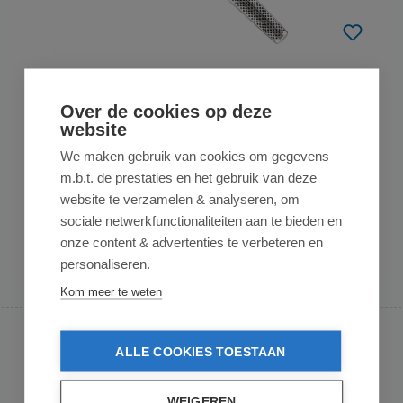
GLOBAL
Global G-80 Santokumes Met Kuiltjes 18cm
Over de cookies op deze
website
We maken gebruik van cookies om gegevens
Global G-80 Santokumes met Kuiltjes 18 cm – Japans Universeel
m.b.t. de prestaties en het gebruik van deze
MesHet Glob...
website te verzamelen & analyseren, om
€ 134,95
op voorraad
sociale netwerkfunctionaliteiten aan te bieden en
onze content & advertenties te verbeteren en
In de winkelmand
personaliseren.
Kom meer te weten
ALLE COOKIES TOESTAAN
WEIGEREN