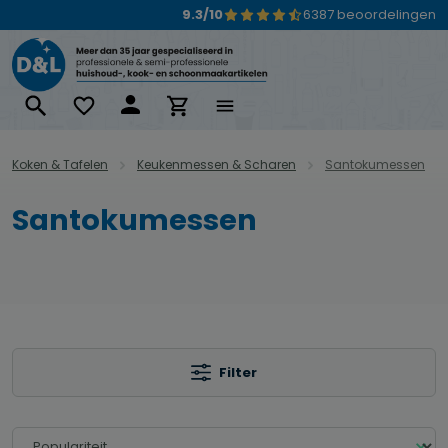
9.3/10
6387 beoordelingen
Ga naar de hoofdinhoud
Koken & Tafelen
Keukenmessen & Scharen
Santokumessen
Santokumessen
Filter