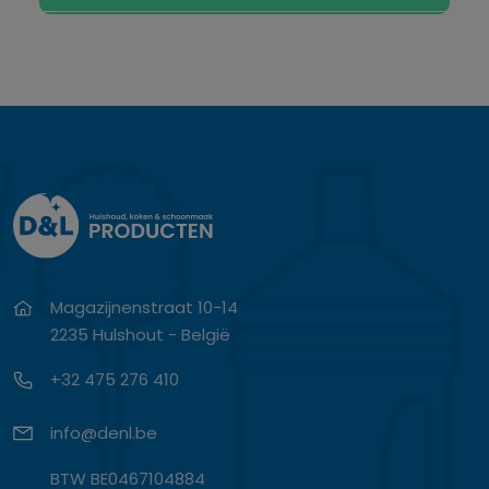
Magazijnenstraat 10-14
2235 Hulshout - België
+32 475 276 410
info@denl.be
BTW BE0467104884