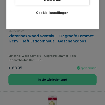
Cookie-instellingen
VICTORINOX
Victorinox Wood Santoku - Gegroefd Lemmet
17cm - Heft Esdoornhout - Geschenkdoos
Victorinox Wood Santoku – Gegroefd Lemmet 17 cm –
Esdoornhouten Heft – Ge...
€ 68,95
op voorraad
In de winkelmand