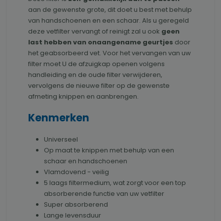
aan de gewenste grote, dit doet u best met behulp
van handschoenen en een schaar. Als u geregeld
deze vetfilter vervangt of reinigt zal u ook
geen
last hebben van onaangename geurtjes
door
het geabsorbeerd vet. Voor het vervangen van uw
filter moet U de afzuigkap openen volgens
handleiding en de oude filter verwijderen,
vervolgens de nieuwe filter op de gewenste
afmeting knippen en aanbrengen.
Kenmerken
Universeel
Op maat te knippen met behulp van een
schaar en handschoenen
Vlamdovend - veilig
5 laags filtermedium, wat zorgt voor een top
absorberende functie van uw vetfilter
Super absorberend
Lange levensduur