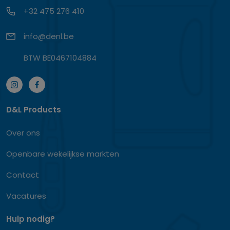
+32 475 276 410
info@denl.be
BTW BE0467104884
D&L Products
Over ons
Openbare wekelijkse markten
Contact
Vacatures
Hulp nodig?