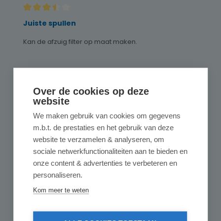
Recensie met een waardering van 3.5 van de 5 sterren
Juiste spullen
Kan de afzuig filter op maat maken.
14 juli 2024 01:01
Over de cookies op deze
website
Recensie met een waardering van 5 van de 5 sterren
goed
We maken gebruik van cookies om gegevens
m.b.t. de prestaties en het gebruik van deze
Besteld damprooster materiaal is exact gelijk aan
website te verzamelen & analyseren, om
wat vervangen moest worden.
En genoeg om nogmaals te vervangen.
sociale netwerkfunctionaliteiten aan te bieden en
onze content & advertenties te verbeteren en
personaliseren.
8 december 2023 05:01
Kom meer te weten
Recensie met een waardering van 4.5 van de 5 sterren
goed