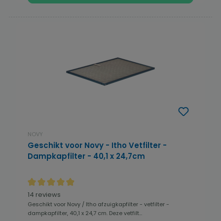
NOVY
Geschikt voor Novy - Itho Vetfilter -
Dampkapfilter - 40,1 x 24,7cm
Gemiddelde waardering van 4.93 van 5 sterren
14 reviews
Geschikt voor Novy / Itho afzuigkapfilter - vetfilter -
dampkapfilter, 40,1 x 24,7 cm. Deze vetfilt...