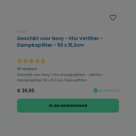
NOVY
Geschikt voor Novy - Itho Vetfilter -
Dampkapfilter - 50 x 15,3cm
Gemiddelde waardering van 4.81 van 5 sterren
16 reviews
Geschikt voor Novy / Itho afzuigkapfilter - vetfilter -
dampkapfilter, 50 x 15,3 cm. Deze vetfilter...
€ 36,95
op voorraad
In de winkelmand