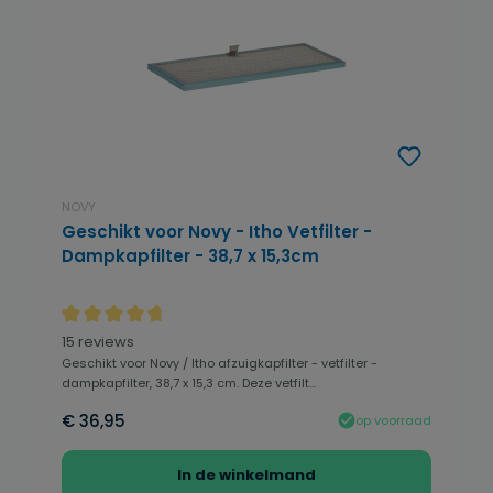
NOVY
Geschikt voor Novy - Itho Vetfilter -
Dampkapfilter - 38,7 x 15,3cm
Gemiddelde waardering van 4.83 van 5 sterren
15 reviews
Geschikt voor Novy / Itho afzuigkapfilter - vetfilter -
dampkapfilter, 38,7 x 15,3 cm. Deze vetfilt...
€ 36,95
op voorraad
In de winkelmand