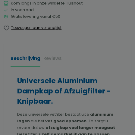
Kom langs in onze winkel te Hulshout
In voorraad
Gratis levering vanaf €50
Toevoegen aan verlanglijst
Beschrijving
Reviews
Universele Aluminium
Dampkap of Afzuigfilter -
Knipbaar.
Deze universele vetfilter bestaat uit 5
aluminium
lagen
die het
vet goed opnemen
. Zo zorgt u
ervoor dat uw
afzuigkap veel langer meegaat
.
Deze filter is
zelf gemakkelijk aan te passen