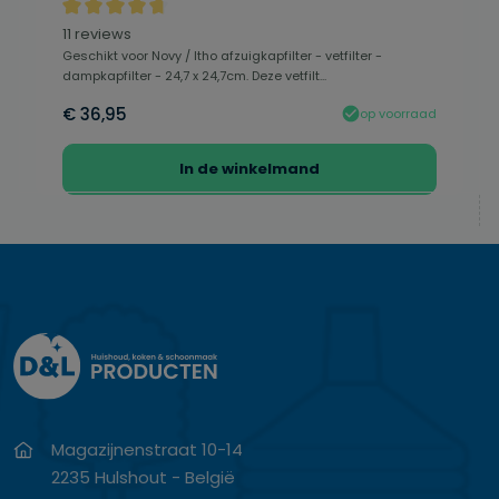
Gemiddelde waardering van 4.64 van 5 sterren
11 reviews
Geschikt voor Novy / Itho afzuigkapfilter - vetfilter -
dampkapfilter - 24,7 x 24,7cm. Deze vetfilt...
€ 36,95
op voorraad
In de winkelmand
Magazijnenstraat 10-14
2235 Hulshout - België