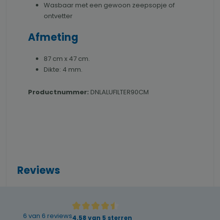
Wasbaar met een gewoon zeepsopje of
ontvetter
Afmeting
87 cm x 47 cm.
Dikte: 4 mm.
Productnummer:
DNLALUFILTER90CM
Reviews
6 van 6 reviews
Gemiddelde waardering van 4.58 van 5 sterre
4.58 van 5 sterren