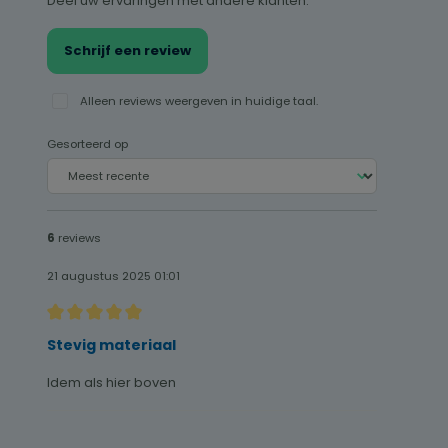
Deel uw ervaringen met andere klanten.
Schrijf een review
Alleen reviews weergeven in huidige taal.
Gesorteerd op
6
reviews
21 augustus 2025 01:01
Recensie met een waardering van 5 van de 5 sterren
Stevig materiaal
Idem als hier boven