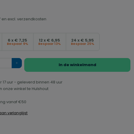
TW en excl. verzendkosten
6 x € 7,25
12 x € 6,95
24 x € 5,95
Bespaar 9%
Bespaar 13%
Bespaar 25%
In de winkelmand
r 17 uur - geleverd binnen 48 uur
n onze winkel te Hulshout
ring vanaf €50
an verlanglijst