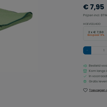
€ 7,95
Prijzen incl. B
HOEVEELHEID
2 x € 7,50
Bespaar 6%
Hoeveelheid
Besteld voo
Kom langs i
In voorraad
Gratis leve
Toevoegen a