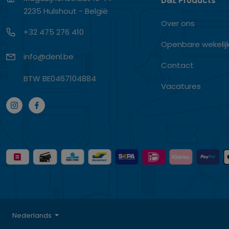
D&L Products
2235 Hulshout - België
Over ons
+32 475 276 410
Openbare wekelij
info@denl.be
Contact
BTW BE0467104884
Vacatures
Nederlands