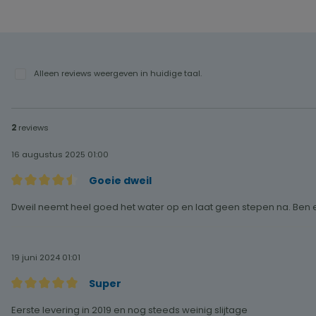
Alleen reviews weergeven in huidige taal.
n
2
reviews
16 augustus 2025 01:00
Goeie dweil
Recensie met een waardering van 4.5 van de 5 sterren
Dweil neemt heel goed het water op en laat geen stepen na. Ben 
19 juni 2024 01:01
Super
Recensie met een waardering van 5 van de 5 sterren
Eerste levering in 2019 en nog steeds weinig slijtage