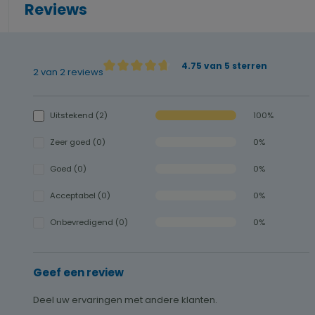
Reviews
4.75 van 5 sterren
2 van 2 reviews
Gemiddelde waardering van 4.75 van 5 sterre
Uitstekend (2)
100%
Zeer goed (0)
0%
Goed (0)
0%
Acceptabel (0)
0%
Onbevredigend (0)
0%
Geef een review
Deel uw ervaringen met andere klanten.