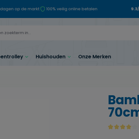
 dagen op de markt
100% veilig online betalen
9.3
ntrolley
Huishouden
Onze Merken
Bamb
70cm
Gemiddelde waa