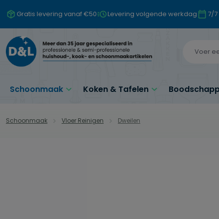
naar de hoofdinhoud
Ga naar de zoekopdracht
Ga naar de hoofdnavigatie
Gratis levering vanaf €50
Levering volgende werkdag
7/7
Schoonmaak
Koken & Tafelen
Boodschappe
Schoonmaak
Vloer Reinigen
Dweilen
Afbeeldingengalerij overslaan