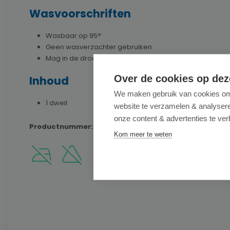
Wasvoorschriften
Wasbaar op 95°
Geen wasverzachter gebruiken
Mag in de droogtrommel, wilt u een langere levensduur
Over de cookies op dez
Inhoud
We maken gebruik van cookies om 
1 dweil
website te verzamelen & analyseren
onze content & advertenties te ver
Productnummer:
BAMBOEDWEILLICHTGROEN
Kom meer te weten