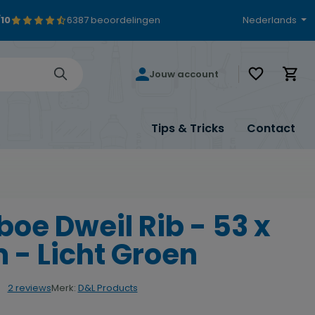
/10
6387 beoordelingen
Nederlands
Je hebt 0 i
Jouw account
Tips & Tricks
Contact
oe Dweil Rib - 53 x
 - Licht Groen
Merk:
D&L Products
2 reviews
rdering van 4 van 5 sterren