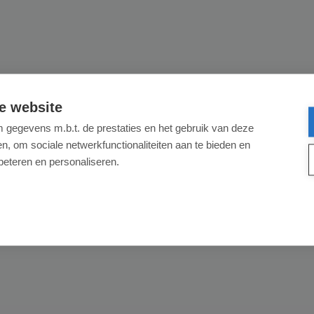
? Dan kan u ze best drogen op een wasrek of in de buitenlucht.
e website
gegevens m.b.t. de prestaties en het gebruik van deze
, om sociale netwerkfunctionaliteiten aan te bieden en
beteren en personaliseren.