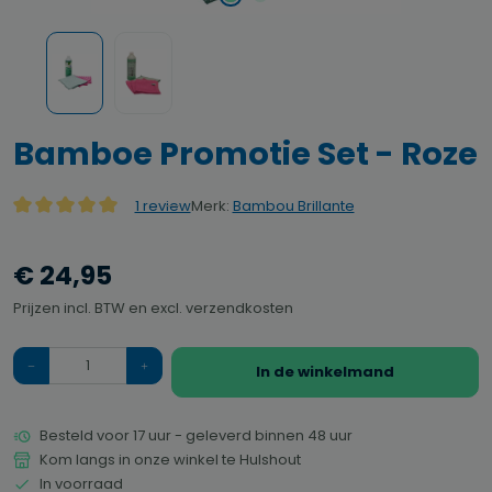
Bamboe Promotie Set - Roze
Merk:
Bambou Brillante
1 review
Gemiddelde waardering van 5 van 5 sterren
€ 24,95
Prijzen incl. BTW en excl. verzendkosten
Hoeveelheid
In de winkelmand
Besteld voor 17 uur - geleverd binnen 48 uur
Kom langs in onze winkel te Hulshout
In voorraad