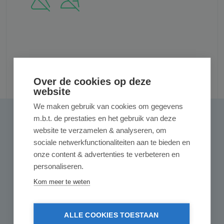
Reviews
Over de cookies op deze
website
We maken gebruik van cookies om gegevens
m.b.t. de prestaties en het gebruik van deze
1 van 1 reviews
Gemiddelde waardering van 5 van 5 sterren
website te verzamelen & analyseren, om
5 van 5 sterren
sociale netwerkfunctionaliteiten aan te bieden en
onze content & advertenties te verbeteren en
Uitstekend (1)
personaliseren.
100%
Kom meer te weten
Zeer goed (0)
0%
ALLE COOKIES TOESTAAN