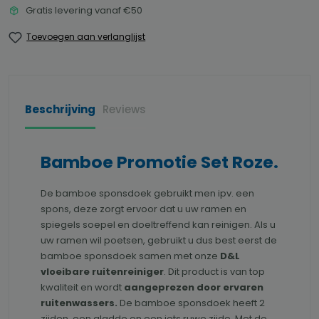
Gratis levering vanaf €50
Toevoegen aan verlanglijst
Beschrijving
Reviews
Bamboe Promotie Set Roze.
De bamboe sponsdoek gebruikt men ipv. een
spons, deze zorgt ervoor dat u uw ramen en
spiegels soepel en doeltreffend kan reinigen. Als u
uw ramen wil poetsen, gebruikt u dus best eerst de
bamboe sponsdoek samen met onze
D&L
vloeibare ruitenreiniger
. Dit product is van top
kwaliteit en wordt
aangeprezen door ervaren
ruitenwassers.
De bamboe sponsdoek heeft 2
zijden, een gladde en een iets ruwe zijde. Met de