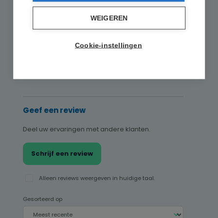
Goed (0)
0%
WEIGEREN
Acceptabel (0)
0%
Cookie-instellingen
Onbevredigend (0)
0%
Geef een review
Deel uw ervaringen met andere klanten.
Schrijf een review
Alleen reviews weergeven in huidige taal.
Gesorteerd op