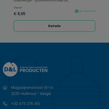
ruitenreiniger - glazenwasserszeep D&L ...
Vanaf
op voorraad
€ 8,95
Details
Magazijnenstraat 10-14
2235 Hulshout - België
+32 475 276 410