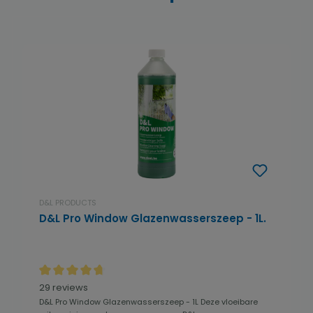
D&L PRODUCTS
D&L Pro Window Glazenwasserszeep - 1L.
Gemiddelde waardering van 4.84 van 5 sterren
29 reviews
D&L Pro Window Glazenwasserszeep - 1L Deze vloeibare