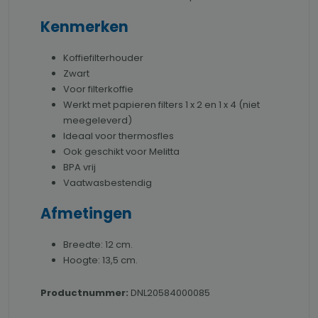
Kenmerken
Koffiefilterhouder
Zwart
Voor filterkoffie
Werkt met papieren filters 1 x 2 en 1 x 4 (niet
meegeleverd)
Ideaal voor thermosfles
Ook geschikt voor Melitta
BPA vrij
Vaatwasbestendig
Afmetingen
Breedte: 12 cm.
Hoogte: 13,5 cm.
Productnummer:
DNL20584000085