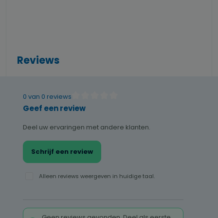
Reviews
0 van 0 reviews
Gemiddelde waardering van 0 van 5 sterren
Geef een review
Deel uw ervaringen met andere klanten.
Schrijf een review
Alleen reviews weergeven in huidige taal.
Geen reviews gevonden. Deel als eerste