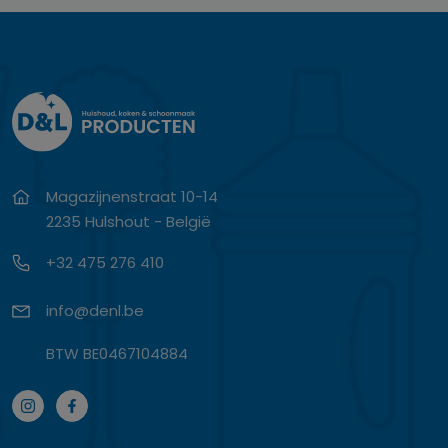
Magazijnenstraat 10-14
2235 Hulshout - België
+32 475 276 410
info@denl.be
BTW BE0467104884