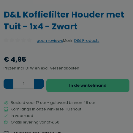
D&L Koffiefilter Houder met
Tuit - 1x4 - Zwart
Merk:
D&L Products
geen reviews
Gemiddelde waardering van 0 van 5 sterren
€ 4,95
Prijzen incl. BTW en excl. verzendkosten
Hoeveelheid
In de winkelmand
Besteld voor 17 uur - geleverd binnen 48 uur
Kom langs in onze winkel te Hulshout
In voorraad
Gratis levering vanaf €50