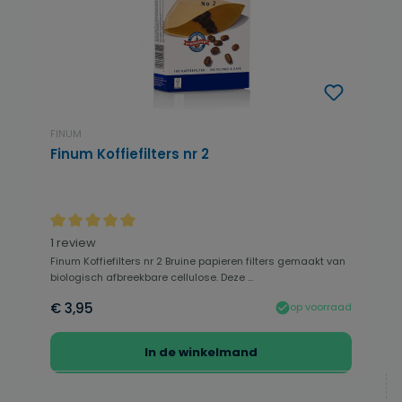
FINUM
Finum Koffiefilters nr 2
Gemiddelde waardering van 5 van 5 sterren
1 review
Finum Koffiefilters nr 2 Bruine papieren filters gemaakt van
biologisch afbreekbare cellulose. Deze ...
€ 3,95
op voorraad
In de winkelmand