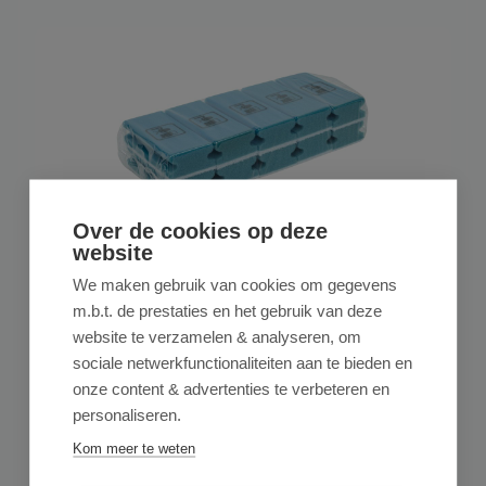
Over de cookies op deze
website
D&L PRODUCTS
We maken gebruik van cookies om gegevens
D&L Schuurspons met Greep - Blauw/wit
m.b.t. de prestaties en het gebruik van deze
- 10 Stuks
website te verzamelen & analyseren, om
sociale netwerkfunctionaliteiten aan te bieden en
onze content & advertenties te verbeteren en
Schoonmaak Schuursponzen – Krachtig, Hygiënisch &
Duurzaam - 10 Stuks Onze schoonmaak schuurspo...
personaliseren.
€ 5,95
op voorraad
Kom meer te weten