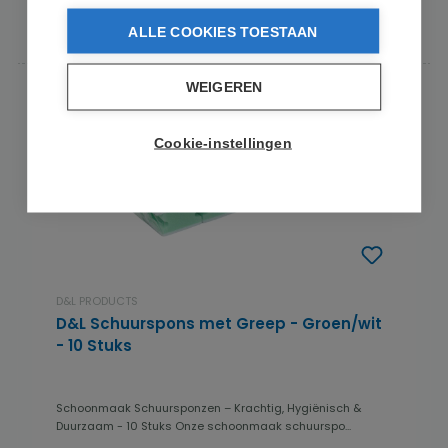
In de winkelmand
ALLE COOKIES TOESTAAN
WEIGEREN
Cookie-instellingen
D&L PRODUCTS
D&L Schuurspons met Greep - Groen/wit
- 10 Stuks
Schoonmaak Schuursponzen – Krachtig, Hygiënisch &
Duurzaam - 10 Stuks Onze schoonmaak schuurspo...