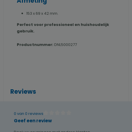
Afmeting
153 x 69 x 42 mm.
Perfect voor professioneel en huishoudelijk
gebruik.
Productnummer:
DNL5000277
Reviews
0 van 0 reviews
Gemiddelde waardering van 0 van 5 sterren
Geef een review