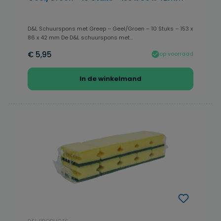
D&L Schuurspons met Greep – Geel/Groen – 10 Stuks – 153 x
86 x 42 mm De D&L schuurspons met...
€ 5,95
op voorraad
In de winkelmand
D&L PRODUCTS