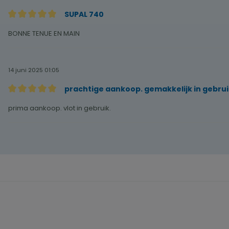
SUPAL 740
Recensie met een waardering van 5 van de 5 sterren
BONNE TENUE EN MAIN
14 juni 2025 01:05
prachtige aankoop. gemakkelijk in gebrui
Recensie met een waardering van 5 van de 5 sterren
prima aankoop. vlot in gebruik.