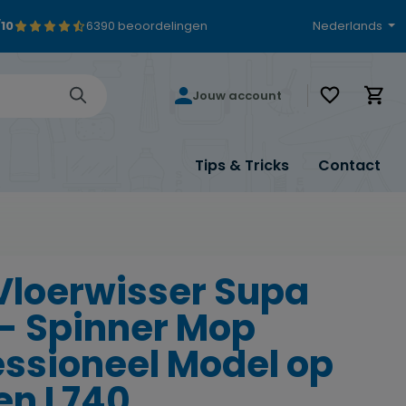
/10
6390 beoordelingen
Nederlands
Je hebt 0 i
Jouw account
Tips & Tricks
Contact
Vloerwisser Supa
- Spinner Mop
essioneel Model op
en L740