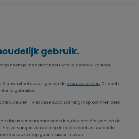
oudelijk gebruik.
 mop neem je mee door heel uw huis, gebouw, kantoor,...
up & down steel bevestigen op de
microvezel mop
. Dit doet u
hter te gebruiken.
s, boten, deuren,... Met deze supa spinning mop kan men alles
onde discus verticaal naar beneden, duw met één voet op de
icht. Het vervangen van de mop in heel simpel, zet uw beide
ierdoor kan deze mop geen krassen maken.