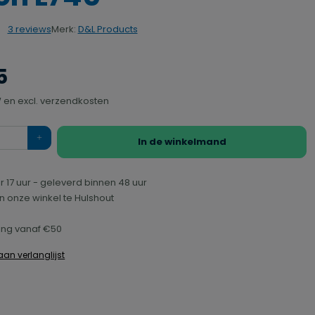
Merk:
D&L Products
3 reviews
rdering van 4 van 5 sterren
5
TW en excl. verzendkosten
In de winkelmand
r 17 uur - geleverd binnen 48 uur
n onze winkel te Hulshout
ring vanaf €50
an verlanglijst