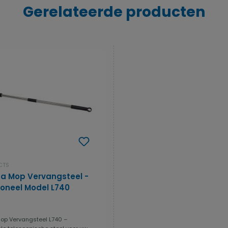
Gerelateerde producten
CTS
a Mop Vervangsteel -
ioneel Model L740
op Vervangsteel L740 –