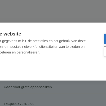
e website
gegevens m.b.t. de prestaties en het gebruik van deze
Alleen reviews weergeven in huidige taal.
, om sociale netwerkfunctionaliteiten aan te bieden en
n
beteren en personaliseren.
3
reviews
5 augustus 2025 01:06
Super
Recensie met een waardering van 4.5 van de 5 sterren
Goed voor grote oppervlakken
1 augustus 2025 01:05