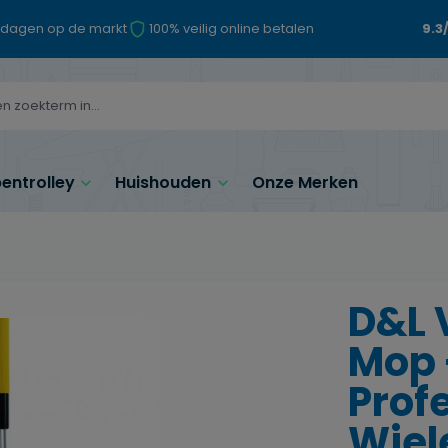
 dagen op de markt
100% veilig online betalen
9.3
ntrolley
Huishouden
Onze Merken
D&L 
Mop 
Prof
Wiel