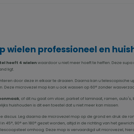
 wielen professioneel en huish
el heeft 4 wielen
waardoor u niet meer hoeft te heffen. Deze supa
nd ligt.
nteren door deze in elkaar te draaien. Daarna kan u telescopische 
ken. Deze microvezel mop kan u ook wassen op 60° zonder wasverzac
choonmaak
, of dit nu gaat om vloer, parket of laminaat, ramen, auto'
jks huishouden is dit een toestel dat u niet meer kan missen.
onde discus. Leg daarna de microvezel mop op de grond en druk de r
l in 45°, 90° en 180° gezet worden, altijd in de richting van het gewr
 telescoopsteel omhoog. Deze mop is vervaardigd uit microvezel, h