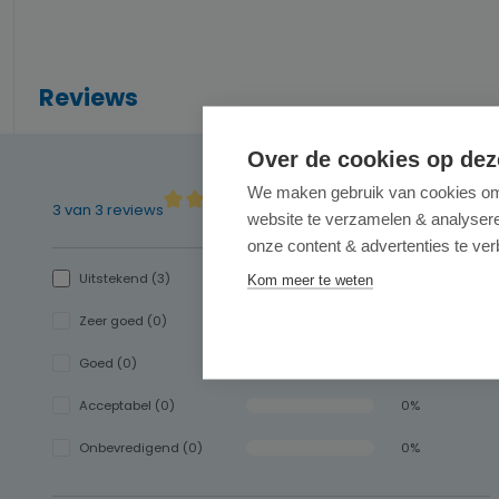
Reviews
Over de cookies op dez
We maken gebruik van cookies om 
4.83 van 5 sterren
3 van 3 reviews
website te verzamelen & analyseren
Gemiddelde waardering van 4.83 van 5 sterre
onze content & advertenties te ver
Uitstekend (3)
100%
Kom meer te weten
Zeer goed (0)
0%
Goed (0)
0%
Acceptabel (0)
0%
Onbevredigend (0)
0%