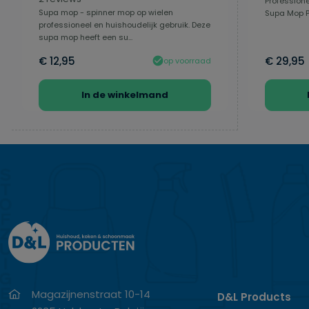
Professione
Supa mop - spinner mop op wielen
Supa Mop Pr
professioneel en huishoudelijk gebruik. Deze
supa mop heeft een su...
€ 12,95
€ 29,95
op voorraad
In de winkelmand
Magazijnenstraat 10-14
D&L Products