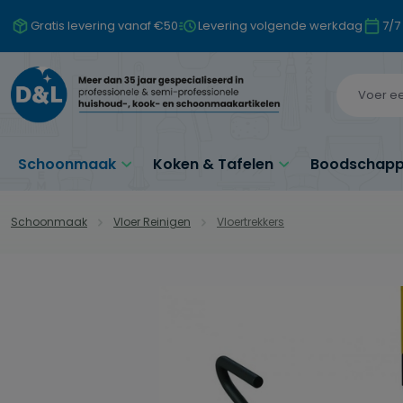
naar de hoofdinhoud
Ga naar de zoekopdracht
Ga naar de hoofdnavigatie
Gratis levering vanaf €50
Levering volgende werkdag
7/7
Schoonmaak
Koken & Tafelen
Boodschappe
Schoonmaak
Vloer Reinigen
Vloertrekkers
Afbeeldingengalerij overslaan