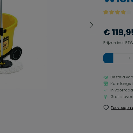
Gemiddelde waa
€ 119,9
Prijzen incl. B
Hoeveelheid
Besteld voo
Kom langs i
In voorraad
Gratis leve
Toevoegen a