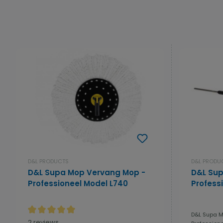
D&L PRODUCTS
D&L PRODU
D&L Supa Mop Vervang Mop -
D&L Sup
Professioneel Model L740
Profess
D&L Supa M
Gemiddelde waardering van 5 van 5 sterren
2 reviews