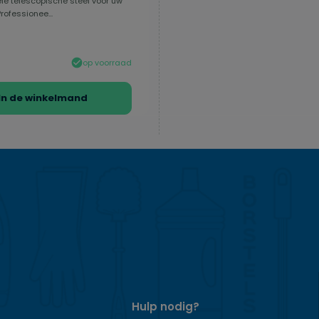
le telescopische steel voor uw
ofessionee...
op voorraad
In de winkelmand
Hulp nodig?