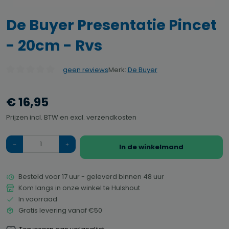
De Buyer Presentatie Pincet
- 20cm - Rvs
Merk:
De Buyer
geen reviews
Gemiddelde waardering van 0 van 5 sterren
€ 16,95
Prijzen incl. BTW en excl. verzendkosten
Hoeveelheid
In de winkelmand
Besteld voor 17 uur - geleverd binnen 48 uur
Kom langs in onze winkel te Hulshout
In voorraad
Gratis levering vanaf €50