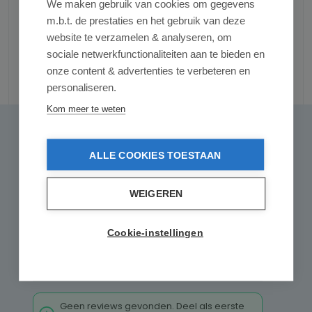
We maken gebruik van cookies om gegevens
m.b.t. de prestaties en het gebruik van deze
website te verzamelen & analyseren, om
sociale netwerkfunctionaliteiten aan te bieden en
onze content & advertenties te verbeteren en
Reviews
personaliseren.
Kom meer te weten
0 van 0 reviews
Gemiddelde waardering van 0 van 5 sterren
Geef een review
ALLE COOKIES TOESTAAN
Deel uw ervaringen met andere klanten.
WEIGEREN
Schrijf een review
Cookie-instellingen
Alleen reviews weergeven in huidige taal.
Geen reviews gevonden. Deel als eerste