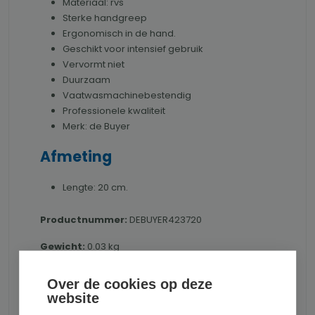
Materiaal: rvs
Sterke handgreep
Ergonomisch in de hand.
Geschikt voor intensief gebruik
Vervormt niet
Duurzaam
Vaatwasmachinebestendig
Professionele kwaliteit
Merk: de Buyer
Afmeting
Lengte: 20 cm.
Productnummer:
DEBUYER423720
Gewicht:
0.03 kg
Over de cookies op deze
website