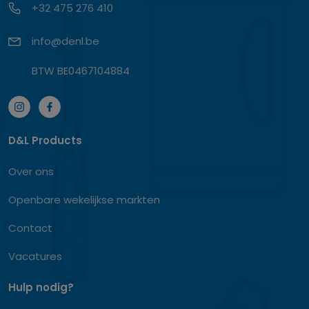
+32 475 276 410
info@denl.be
BTW BE0467104884
D&L Products
Over ons
Openbare wekelijkse markten
Contact
Vacatures
Hulp nodig?