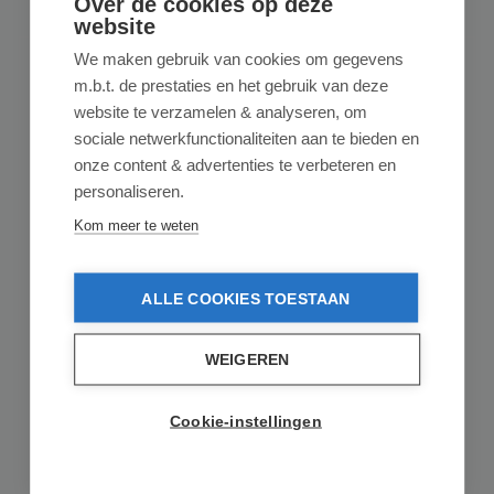
Over de cookies op deze
website
We maken gebruik van cookies om gegevens
m.b.t. de prestaties en het gebruik van deze
website te verzamelen & analyseren, om
sociale netwerkfunctionaliteiten aan te bieden en
onze content & advertenties te verbeteren en
personaliseren.
Kom meer te weten
ALLE COOKIES TOESTAAN
FISSLER
Fissler Ceratal Comfort Koekenpannen Ø
WEIGEREN
24 + 28cm
Cookie-instellingen
Fissler Ceratal Comfort Koekenpannen Ø 24 + 28cm Deze
Ceratal pan van Fissler is het keramische alt...