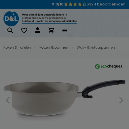
9.3/10
6394 beoordelingen
Ga naar de hoofdinhoud
Koken & Tafelen
Potten & pannen
Wok- & Frituurpannen
Afbeeldingengalerij overslaan