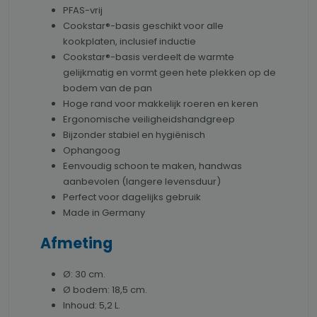
PFAS-vrij
Cookstar®-basis geschikt voor alle
kookplaten, inclusief inductie
Cookstar®-basis verdeelt de warmte
gelijkmatig en vormt geen hete plekken op de
bodem van de pan
Hoge rand voor makkelijk roeren en keren
Ergonomische veiligheidshandgreep
Bijzonder stabiel en hygiënisch
Ophangoog
Eenvoudig schoon te maken, handwas
aanbevolen (langere levensduur)
Perfect voor dagelijks gebruik
Made in Germany
Afmeting
Ø: 30 cm.
Ø bodem: 18,5 cm.
Inhoud: 5,2 L.