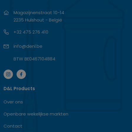
Magazijnenstraat 10-14
2235 Hulshout - België
+32 475 276 410
info@denl.be
BTW BE0467104884
D&L Products
Over ons
Openbare wekelijkse markten
Contact