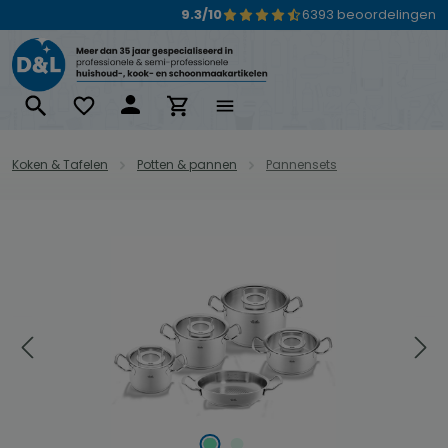
9.3/10
6393 beoordelingen
Ga naar de hoofdinhoud
Koken & Tafelen
Potten & pannen
Pannensets
Afbeeldingengalerij overslaan