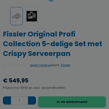
Fissler Original Profi
Collection 5-delige Set met
Crispy Serveerpan
Merk:
Fissler
geen reviews
Gemiddelde waardering van 0 van 5 sterren
€ 549,95
Prijzen incl. BTW en excl. verzendkosten
Hoeveelheid
In de winkelmand