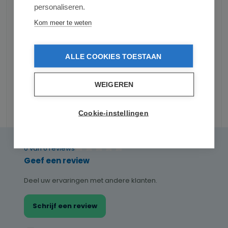
personaliseren.
Kom meer te weten
ALLE COOKIES TOESTAAN
WEIGEREN
Reviews
Cookie-instellingen
0 van 0 reviews
Gemiddelde waardering van 0 van 5 sterren
Geef een review
Deel uw ervaringen met andere klanten.
Schrijf een review