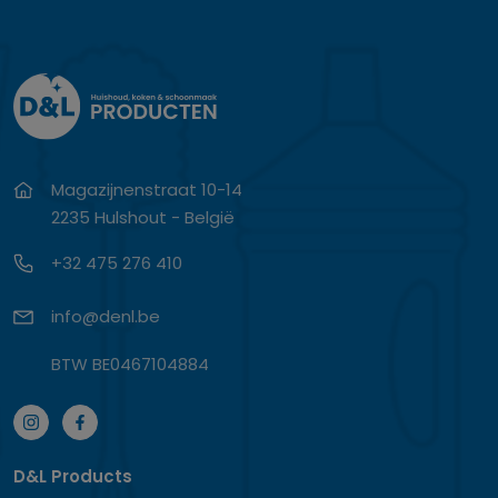
Magazijnenstraat 10-14
2235 Hulshout - België
+32 475 276 410
info@denl.be
BTW BE0467104884
D&L Products