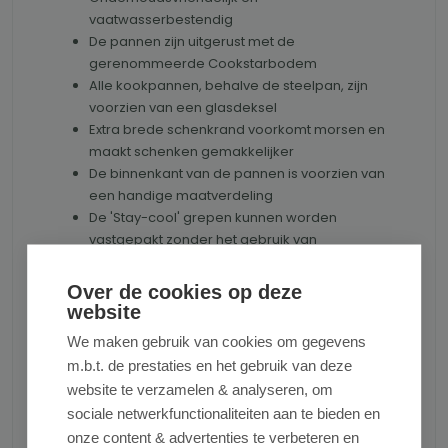
vaatwasserbestendig
De pannen zijn uitgerust met de
gerenommeerde Cookstarbodem
Alle kookpannen, behalve de steelpan, zijn
voorzien van een glasdeksel
Extra brede schenkrand voorkomt morsen en
maakt schenken gemakkelijker
De binnenkant van de pannen is voorzien van
een handige maatverdeling
De 'Stay-cool' grepen kunnen worden
vastgepakt zonder het gebruik van
pannenlappen
Made in Germany, volgens de hoogste
Over de cookies op deze
productienormen voor een leven lang
website
kookplezier
We maken gebruik van cookies om gegevens
PTFE & PFAS vrij
m.b.t. de prestaties en het gebruik van deze
website te verzamelen & analyseren, om
Productnummer:
FISSLER084389050000
sociale netwerkfunctionaliteiten aan te bieden en
onze content & advertenties te verbeteren en