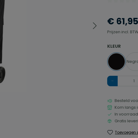
Gemiddelde waa
€ 61,9
Prijzen incl. B
SELECTEER
KLEUR
Negro
Negro
Hoeveelheid
Besteld voo
Kom langs i
In voorraad
Gratis leve
Toevoegen a