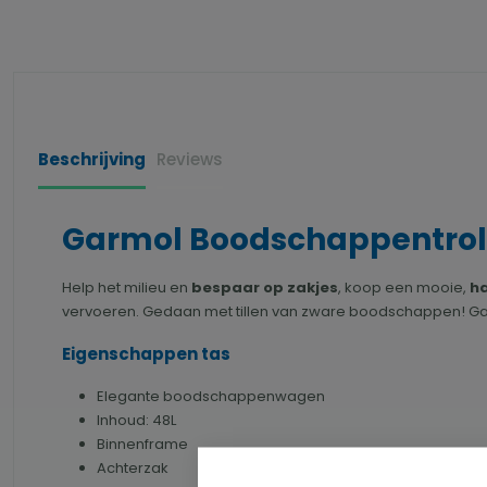
Beschrijving
Reviews
Garmol Boodschappentrolle
Help het milieu en
bespaar op zakjes
, koop een mooie,
h
vervoeren. Gedaan met tillen van zware boodschappen! Garm
Eigenschappen tas
Elegante boodschappenwagen
Inhoud: 48L
Binnenframe
Achterzak