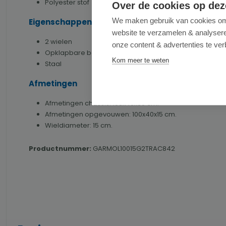
Polyester stof
Over de cookies op dez
We maken gebruik van cookies om 
Eigenschappen chassis
website te verzamelen & analyseren
2 wielen
onze content & advertenties te ver
Opklapbare bodemplaat.
Kom meer te weten
Staal
Afmetingen
Afmetingen chassis: 103x40x30 cm.
Afmetingen opgevouwen: 100x40x15 cm.
Wieldiameter: 15 cm.
Productnummer:
GARMOL10015G2TRAC842