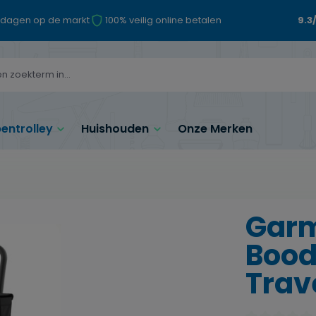
 dagen op de markt
100% veilig online betalen
9.3
ntrolley
Huishouden
Onze Merken
Gar
Bood
Trav