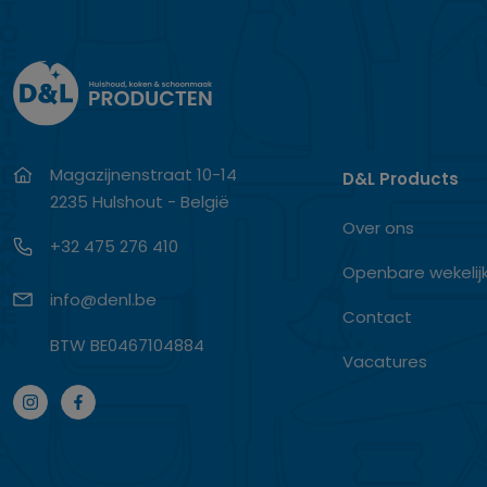
Magazijnenstraat 10-14
D&L Products
2235 Hulshout - België
Over ons
+32 475 276 410
Openbare wekelij
info@denl.be
Contact
BTW BE0467104884
Vacatures