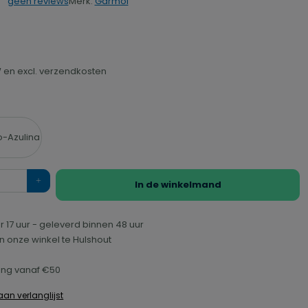
Merk:
Garmol
geen reviews
rdering van 0 van 5 sterren
5
TW en excl. verzendkosten
-Azulina
In de winkelmand
r 17 uur - geleverd binnen 48 uur
n onze winkel te Hulshout
ring vanaf €50
an verlanglijst