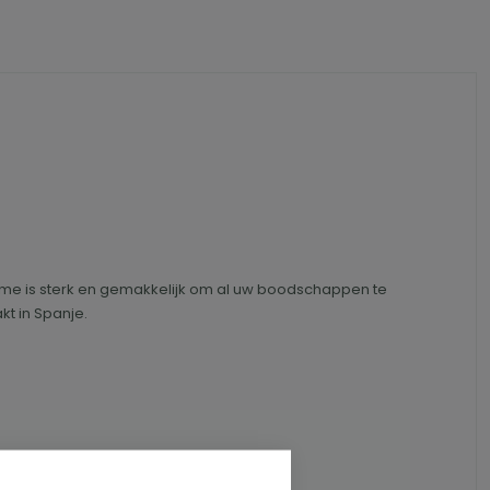
frame is sterk en gemakkelijk om al uw boodschappen te
t in Spanje.