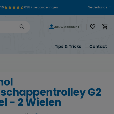
/10
6387 beoordelingen
Nederlands
Je hebt 0 i
Jouw account
Tips & Tricks
Contact
mol
schappentrolley G2
el - 2 Wielen