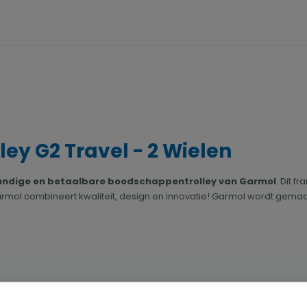
y G2 Travel - 2 Wielen
andige en betaalbare boodschappentrolley van Garmol
. Dit 
ol combineert kwaliteit, design en innovatie! Garmol wordt gemaak