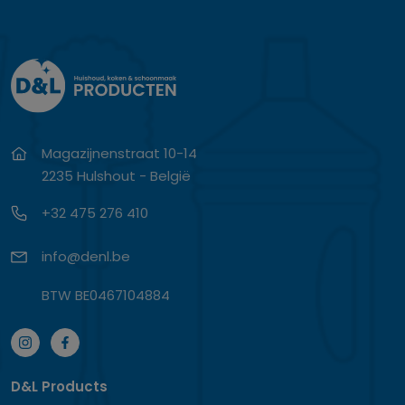
Magazijnenstraat 10-14
2235 Hulshout - België
+32 475 276 410
info@denl.be
BTW BE0467104884
D&L Products