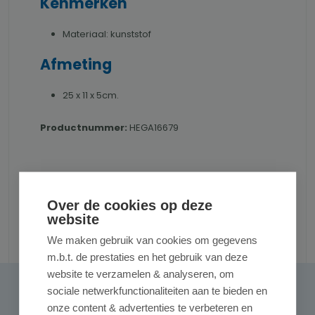
Kenmerken
Materiaal: kunststof
Afmeting
25 x 11 x 5cm.
Productnummer:
HEGA16679
Over de cookies op deze
website
Reviews
We maken gebruik van cookies om gegevens
m.b.t. de prestaties en het gebruik van deze
website te verzamelen & analyseren, om
sociale netwerkfunctionaliteiten aan te bieden en
0 van 0 reviews
Gemiddelde waardering van 0 van 5 sterren
onze content & advertenties te verbeteren en
Geef een review