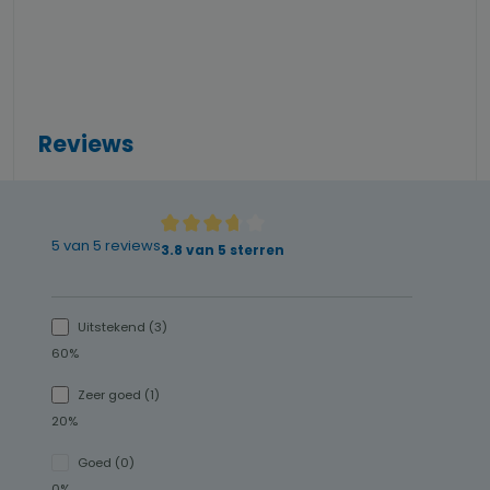
Reviews
5 van 5 reviews
Gemiddelde waardering van 3.8 van 5 sterren
3.8 van 5 sterren
Uitstekend (3)
60%
Zeer goed (1)
20%
Goed (0)
0%