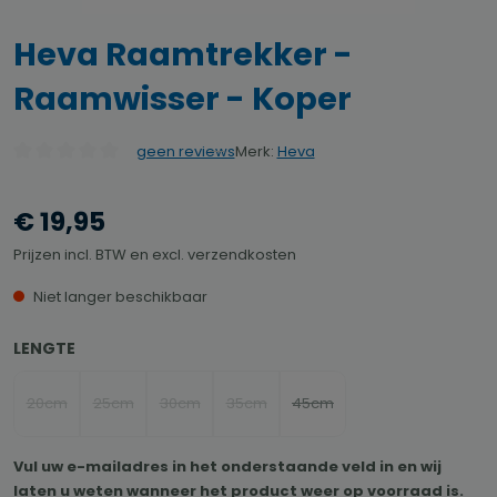
Heva Raamtrekker -
Raamwisser - Koper
Merk:
Heva
geen reviews
Gemiddelde waardering van 0 van 5 sterren
€ 19,95
Prijzen incl. BTW en excl. verzendkosten
Niet langer beschikbaar
SELECTEER
LENGTE
20cm
25cm
30cm
35cm
45cm
(Deze optie is momenteel niet beschikbaar.)
(Deze optie is momenteel niet beschikbaar.)
(Deze optie is momenteel niet beschikbaar.)
(Deze optie is momenteel niet beschikb
(Deze optie is momenteel nie
Vul uw e-mailadres in het onderstaande veld in en wij
laten u weten wanneer het product weer op voorraad is.