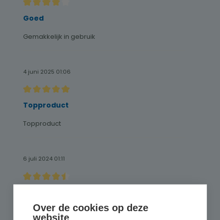
Recensie met een waardering van 4 van de 5 sterren
Goed
Gemakkelijk in gebruik
4 juni 2025 01:06
Recensie met een waardering van 5 van de 5 sterren
Topproduct
Topproduct
6 juli 2024 01:11
Recensie met een waardering van 4.5 van de 5 sterren
Perfect
Over de cookies op deze
Perfect
website