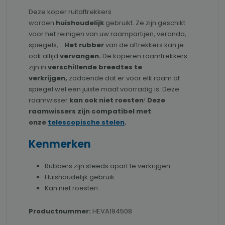
Deze koper ruitaftrekkers
worden
huishoudelijk
gebruikt. Ze zijn geschikt
voor het reinigen van uw raampartijen, veranda,
spiegels,...
Het rubber
van de aftrekkers kan je
ook altijd
vervangen.
De koperen raamtrekkers
zijn in
verschillende breedtes te
verkrijgen,
zodoende dat er voor elk raam of
spiegel wel een juiste maat voorradig is. Deze
raamwisser
kan ook niet roesten
!
Deze
raamwissers zijn compatibel met
onze
telescopische stelen
.
Kenmerken
Rubbers zijn steeds apart te verkrijgen
Huishoudelijk gebruik
Kan niet roesten
Productnummer:
HEVA194508