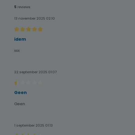
5
reviews
13 november 2025 02:10
Recensie met een waardering van 5 van de 5 sterren
idem
xxx
22 september 2025 01:07
Recensie met een waardering van 0.5 van de 5 sterren
Geen
Geen
1 september 2025 01:13