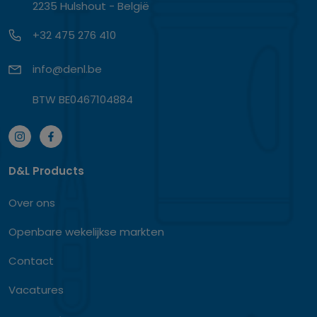
2235 Hulshout - België
+32 475 276 410
info@denl.be
BTW BE0467104884
D&L Products
Over ons
Openbare wekelijkse markten
Contact
Vacatures