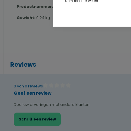
Kom meer te weten
Productnummer:
IBILI781400
Gewicht:
0.24 kg
Reviews
0 van 0 reviews
Gemiddelde waardering van 0 van 5 sterren
Geef een review
Deel uw ervaringen met andere klanten.
Schrijf een review