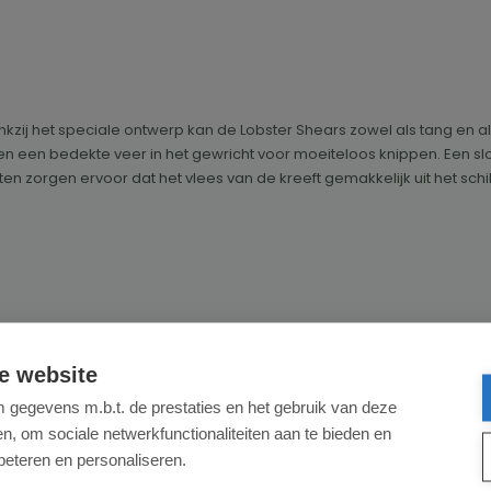
kzij het speciale ontwerp kan de Lobster Shears zowel als tang en a
n een bedekte veer in het gewricht voor moeiteloos knippen.
Een sl
n zorgen ervoor dat het vlees van de kreeft gemakkelijk uit het sch
e website
gegevens m.b.t. de prestaties en het gebruik van deze
, om sociale netwerkfunctionaliteiten aan te bieden en
beteren en personaliseren.