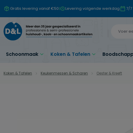
naar de hoofdinhoud
Ga naar de zoekopdracht
Ga naar de hoofdnavigatie
Gratis levering vanaf €50
Levering volgende werkdag
7/7
Schoonmaak
Koken & Tafelen
Boodschappe
Koken & Tafelen
Keukenmessen & Scharen
Oester & Kreeft
Afbeeldingengalerij overslaan