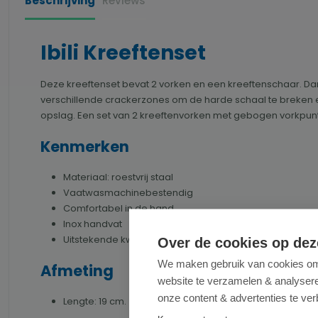
Beschrijving
Reviews
Ibili Kreeftenset
Deze kreeftenset bevat 2 vorken en een kreeftenschaar.
Dan
verschillende crackerzones om de harde schaal te breken e
opslag.
Een set van 2 kreeftenvorken met gebogen vorkpunte
Kenmerken
Materiaal: roestvrij staal
Vaatwasmachinebestendig
Comfortabel in de hand
Inox handvat
Uitstekende kwaliteit
Over de cookies op dez
We maken gebruik van cookies om 
Afmeting
website te verzamelen & analyseren
onze content & advertenties te ver
Lengte: 19 cm.