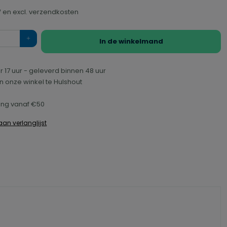
TW en excl. verzendkosten
In de winkelmand
r 17 uur - geleverd binnen 48 uur
n onze winkel te Hulshout
ring vanaf €50
an verlanglijst