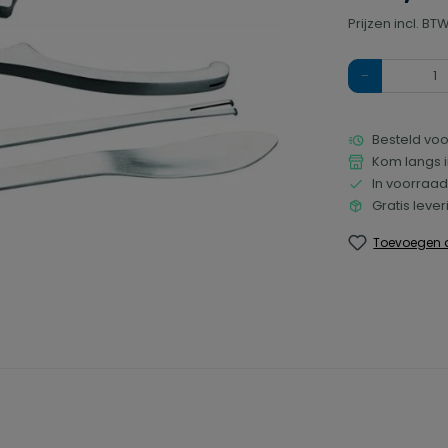
Prijzen incl. B
Hoeveelheid
Besteld voo
Kom langs i
In voorraad
Gratis leve
Toevoegen a