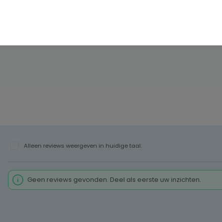
Alleen reviews weergeven in huidige taal.
Geen reviews gevonden. Deel als eerste uw inzichten.