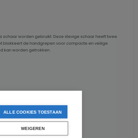
ls schaar worden gebruikt.
Deze stevige schaar heeft twee
ot blokkeert de handgrepen voor compacte en veilige
ild kan worden getrokken.
ALLE COOKIES TOESTAAN
WEIGEREN