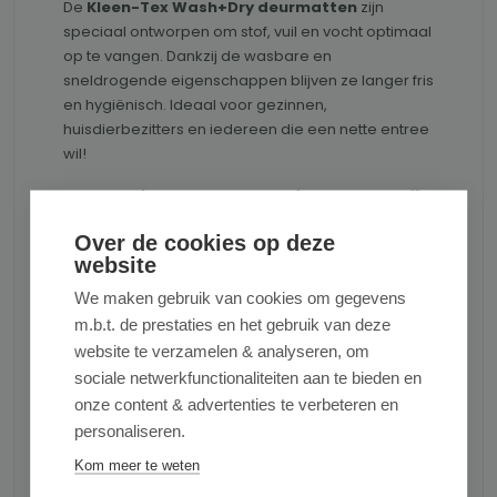
De
Kleen-Tex Wash+Dry deurmatten
zijn
speciaal ontworpen om stof, vuil en vocht optimaal
op te vangen. Dankzij de wasbare en
sneldrogende eigenschappen blijven ze langer fris
en hygiënisch. Ideaal voor gezinnen,
huisdierbezitters en iedereen die een nette entree
wil!
Bestel nu jouw Wash+Dry Design deurmat Bij
D&L Products en geniet van een schoon en
Over de cookies op deze
stijlvol huis!
website
Productnummer:
WASH+DRYDESIGN074772
We maken gebruik van cookies om gegevens
m.b.t. de prestaties en het gebruik van deze
website te verzamelen & analyseren, om
sociale netwerkfunctionaliteiten aan te bieden en
onze content & advertenties te verbeteren en
personaliseren.
Kom meer te weten