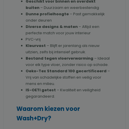
Geschikt voor binnen en overdekt
buiten
– Duurzaam en weerbestendig
Dunne profielhoogte
– Past gemakkelijk
onder deuren
Diverse designs & maten
– Altijd een
perfecte match voor jouw interieur
PVC-vrij
Kleurvast
– Blijft er jarenlang als nieuw
uitzien, zelfs bij intensief gebruik.
Bestand tegen vloerverwarming
– Ideaal
voor elk type vloer, zonder risico op schade.
Oeko-Tex Standard 100 gecertificeerd
–
Vrij van schadelijke stoffen en veilig voor
mens en milieu.
IS-OETI getest
– Kwaliteit en veiligheid
gegarandeerd.
Waarom kiezen voor
Wash+Dry?