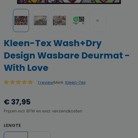
Kleen-Tex Wash+Dry
Design Wasbare Deurmat -
With Love
Merk:
Kleen-Tex
1 review
Gemiddelde waardering van 5 van 5 sterren
€ 37,95
Prijzen incl. BTW en excl. verzendkosten
SELECTEER
LENGTE