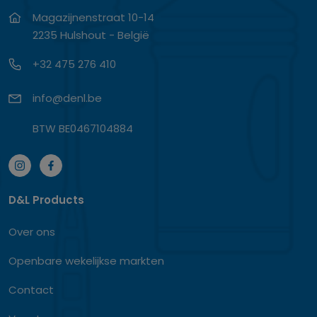
Magazijnenstraat 10-14
2235 Hulshout - België
+32 475 276 410
info@denl.be
BTW BE0467104884
D&L Products
Over ons
Openbare wekelijkse markten
Contact