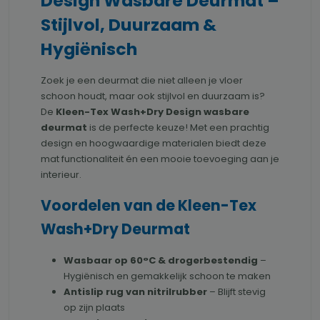
Design Wasbare Deurmat –
Stijlvol, Duurzaam &
Hygiënisch
Zoek je een deurmat die niet alleen je vloer
schoon houdt, maar ook stijlvol en duurzaam is?
De
Kleen-Tex Wash+Dry Design wasbare
deurmat
is de perfecte keuze! Met een prachtig
design en hoogwaardige materialen biedt deze
mat functionaliteit én een mooie toevoeging aan je
interieur.
Voordelen van de Kleen-Tex
Wash+Dry Deurmat
Wasbaar op 60°C & drogerbestendig
–
Hygiënisch en gemakkelijk schoon te maken
Antislip rug van nitrilrubber
– Blijft stevig
op zijn plaats