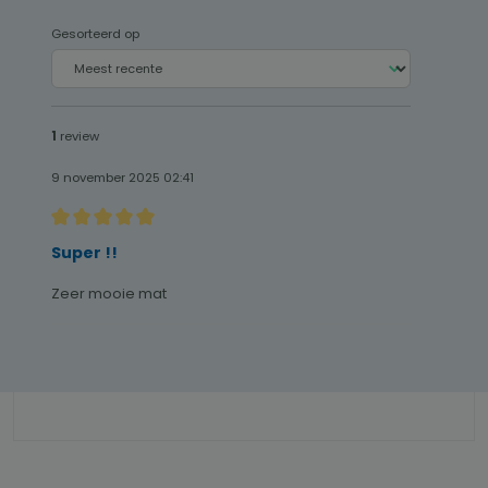
Gesorteerd op
1
review
9 november 2025 02:41
Recensie met een waardering van 5 van de 5 sterren
Super !!
Zeer mooie mat