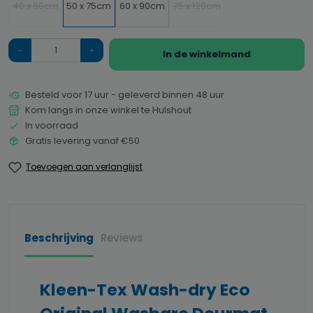
40 x 60cm
50 x 75cm
60 x 90cm
75 x 120cm
(Deze optie is momenteel niet beschikbaar.)
(Deze optie is momenteel nie
Hoeveelheid
In de winkelmand
Besteld voor 17 uur - geleverd binnen 48 uur
Kom langs in onze winkel te Hulshout
In voorraad
Gratis levering vanaf €50
Toevoegen aan verlanglijst
Beschrijving
Reviews
Kleen-Tex Wash-dry Eco