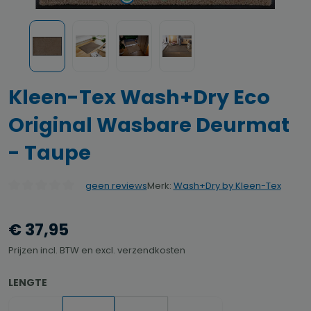
Kleen-Tex Wash+Dry Eco
Original Wasbare Deurmat
- Taupe
Merk:
Wash+Dry by Kleen-Tex
geen reviews
Gemiddelde waardering van 0 van 5 sterren
€ 37,95
Prijzen incl. BTW en excl. verzendkosten
SELECTEER
LENGTE