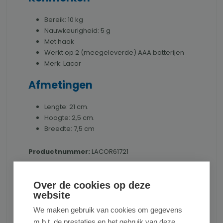
Bereik: 10 kg
Nauwkeurigheid: 5 g
Met haak
Werkt op 2 (meegeleverde) AAA batterijen
Merk: Lacor
Afmetingen
Lengte: 21 cm.
Hoogte: 2,5 cm.
Breedte: 7,5 cm
Productnummer:
LACOR61721
Gewicht:
0.1 kg
Over de cookies op deze
website
We maken gebruik van cookies om gegevens
m.b.t. de prestaties en het gebruik van deze