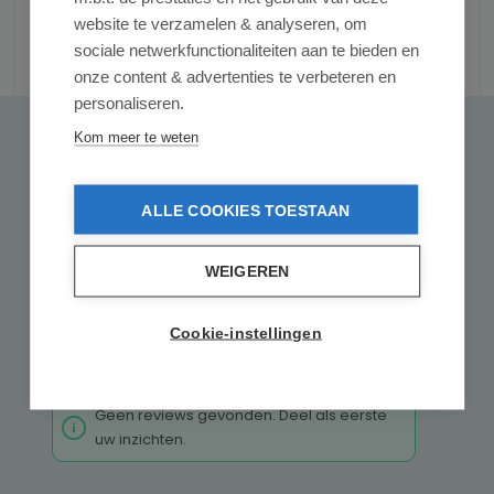
website te verzamelen & analyseren, om
sociale netwerkfunctionaliteiten aan te bieden en
Reviews
onze content & advertenties te verbeteren en
personaliseren.
Kom meer te weten
0 van 0 reviews
Gemiddelde waardering van 0 van 5 sterren
Geef een review
Deel uw ervaringen met andere klanten.
ALLE COOKIES TOESTAAN
Schrijf een review
WEIGEREN
Alleen reviews weergeven in huidige taal.
Cookie-instellingen
Geen reviews gevonden. Deel als eerste
uw inzichten.