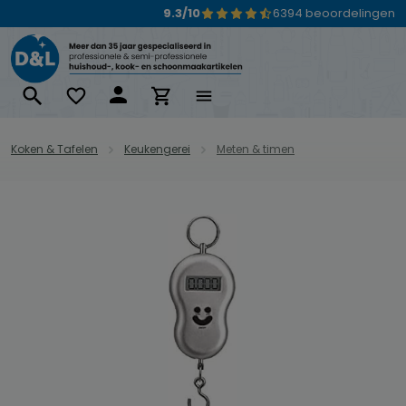
9.3/10
6394 beoordelingen
Ga naar de hoofdinhoud
Koken & Tafelen
Keukengerei
Meten & timen
Afbeeldingengalerij overslaan