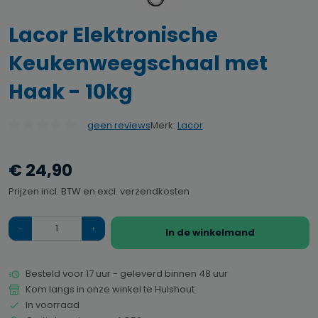
Lacor Elektronische
Keukenweegschaal met
Haak - 10kg
Merk:
Lacor
geen reviews
Gemiddelde waardering van 0 van 5 sterren
€ 24,90
Prijzen incl. BTW en excl. verzendkosten
Hoeveelheid
In de winkelmand
Besteld voor 17 uur - geleverd binnen 48 uur
Kom langs in onze winkel te Hulshout
In voorraad