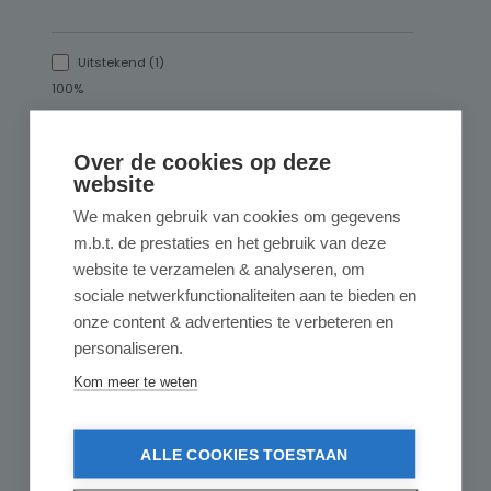
Uitstekend (1)
100%
Zeer goed (0)
0%
Over de cookies op deze
website
Goed (0)
We maken gebruik van cookies om gegevens
0%
m.b.t. de prestaties en het gebruik van deze
Acceptabel (0)
website te verzamelen & analyseren, om
0%
sociale netwerkfunctionaliteiten aan te bieden en
onze content & advertenties te verbeteren en
Onbevredigend (0)
personaliseren.
0%
Kom meer te weten
Geef een review
ALLE COOKIES TOESTAAN
Deel uw ervaringen met andere klanten.