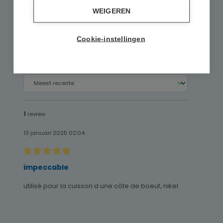
WEIGEREN
Schrijf een review
Cookie-instellingen
Alleen reviews weergeven in huidige taal.
Gesorteerd op
1
review
13 januari 2025 02:04
Recensie met een waardering van 5 van de 5 sterren
impeccable
utilisé pour la cuisson d une côte de boeuf, nikel