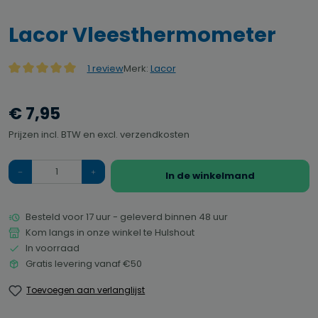
Lacor Vleesthermometer
Merk:
Lacor
1 review
Gemiddelde waardering van 5 van 5 sterren
€ 7,95
Prijzen incl. BTW en excl. verzendkosten
Hoeveelheid
In de winkelmand
Besteld voor 17 uur - geleverd binnen 48 uur
Kom langs in onze winkel te Hulshout
In voorraad
Gratis levering vanaf €50
Toevoegen aan verlanglijst