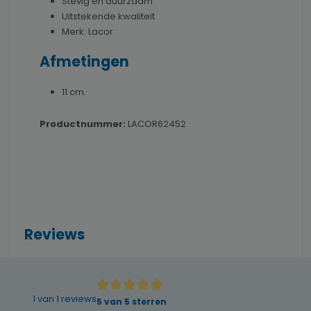
Stevig en duurzaam
Uitstekende kwaliteit
Merk: Lacor
Afmetingen
11 cm.
Productnummer:
LACOR62452
Reviews
1 van 1 reviews
Gemiddelde waardering van 5 van 5 sterren
5 van 5 sterren