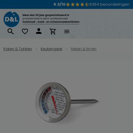
9.3/10
6394 beoordelingen
Ga naar de hoofdinhoud
Koken & Tafelen
Keukengerei
Meten & timen
Afbeeldingengalerij overslaan