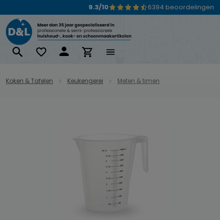
9.3/10
6394 beoordelingen
Ga naar de hoofdinhoud
Koken & Tafelen
Keukengerei
Meten & timen
Afbeeldingengalerij overslaan