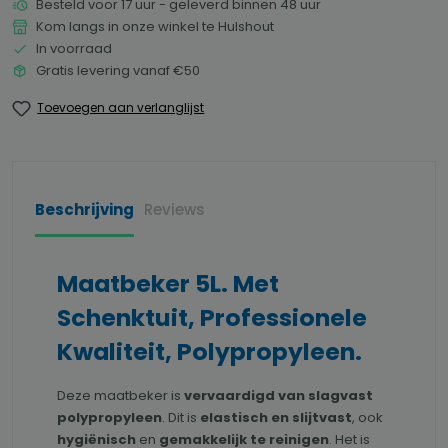
Besteld voor 17 uur - geleverd binnen 48 uur
Kom langs in onze winkel te Hulshout
In voorraad
Gratis levering vanaf €50
Toevoegen aan verlanglijst
Beschrijving
Reviews
Maatbeker 5L. Met
Schenktuit, Professionele
Kwaliteit, Polypropyleen.
Deze maatbeker is
vervaardigd van slagvast
polypropyleen
. Dit is
elastisch en slijtvast
, ook
hygiënisch
en
gemakkelijk te reinigen
. Het is