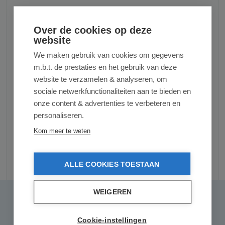
Afmetingen
Over de cookies op deze
Hoogte: 26,4 cm.
website
Ø boven: 20,9 cm.
We maken gebruik van cookies om gegevens
Ø onder: 15,4 cm.
m.b.t. de prestaties en het gebruik van deze
website te verzamelen & analyseren, om
Productnummer:
DNLHP3005
sociale netwerkfunctionaliteiten aan te bieden en
onze content & advertenties te verbeteren en
personaliseren.
Kom meer te weten
Reviews
ALLE COOKIES TOESTAAN
WEIGEREN
0 van 0 reviews
Gemiddelde waardering van 0 van 5 sterren
Geef een review
Cookie-instellingen