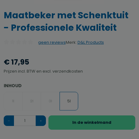
Maatbeker met Schenktuit
- Professionele Kwaliteit
Merk:
D&L Products
geen reviews
Gemiddelde waardering van 0 van 5 sterren
€ 17,95
Prijzen incl. BTW en excl. verzendkosten
SELECTEER
INHOUD
1l
2l
3l
5l
(Deze optie is momenteel niet beschikbaar.)
(Deze optie is momenteel niet beschikbaar.)
(Deze optie is momenteel niet beschikbaar.)
Hoeveelheid
In de winkelmand