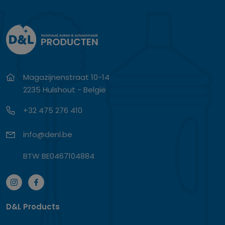
Magazijnenstraat 10-14
2235 Hulshout - België
+32 475 276 410
info@denl.be
BTW BE0467104884
D&L Products