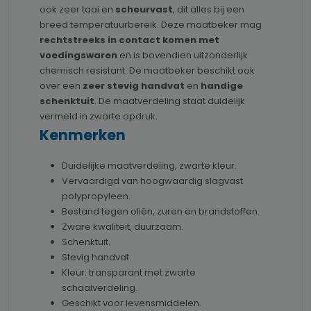
ook zeer taai en
scheurvast
, dit alles bij een
breed temperatuurbereik. Deze maatbeker mag
rechtstreeks in contact komen met
voedingswaren
en is bovendien uitzonderlijk
chemisch resistant. De maatbeker beschikt ook
over een
zeer stevig handvat
en
handige
schenktuit
. De maatverdeling staat duidelijk
vermeld in zwarte opdruk.
Kenmerken
Duidelijke maatverdeling, zwarte kleur.
Vervaardigd van hoogwaardig slagvast
polypropyleen.
Bestand tegen oliën, zuren en brandstoffen.
Zware kwaliteit, duurzaam.
Schenktuit.
Stevig handvat.
Kleur: transparant met zwarte
schaalverdeling.
Geschikt voor levensmiddelen.