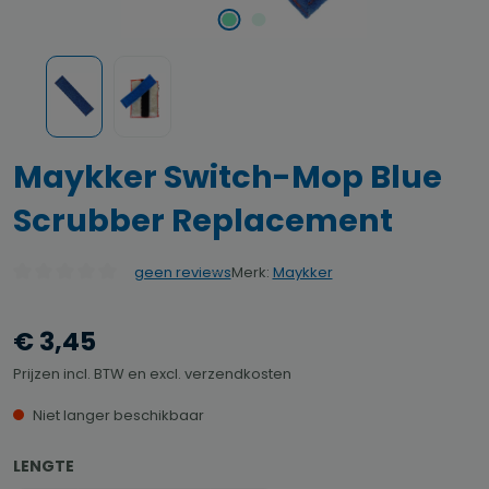
Maykker Switch-Mop Blue
Scrubber Replacement
Merk:
Maykker
geen reviews
Gemiddelde waardering van 0 van 5 sterren
€ 3,45
Prijzen incl. BTW en excl. verzendkosten
Niet langer beschikbaar
SELECTEER
LENGTE