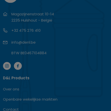
Magazijnenstraat 10-14
2235 Hulshout - België
+32 475 276 410
info@denl.be
BTW BE0467104884
D&L Products
Over ons
Openbare wekelijkse markten
Contact