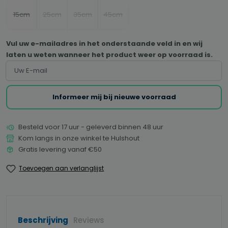
15cm
25cm
35cm
45cm
(Deze optie is momenteel niet beschikbaar.)
(Deze optie is momenteel niet beschikbaar.)
(Deze optie is momenteel niet beschikbaar.)
(Deze optie is momenteel niet beschikb
Vul uw e-mailadres in het onderstaande veld in en wij
laten u weten wanneer het product weer op voorraad is.
Uw E-mail
Informeer mij bij nieuwe voorraad
Besteld voor 17 uur - geleverd binnen 48 uur
Kom langs in onze winkel te Hulshout
Gratis levering vanaf €50
Toevoegen aan verlanglijst
Beschrijving
Reviews