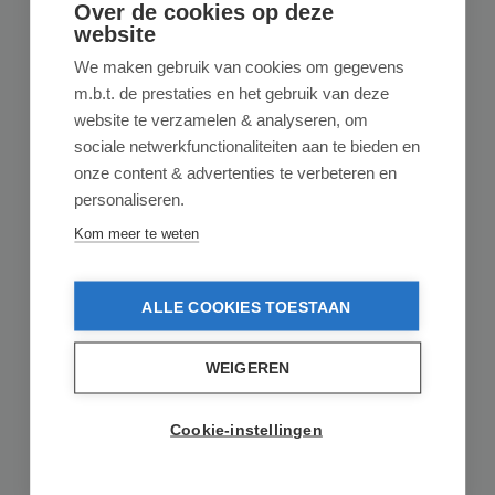
Over de cookies op deze
website
We maken gebruik van cookies om gegevens
m.b.t. de prestaties en het gebruik van deze
website te verzamelen & analyseren, om
sociale netwerkfunctionaliteiten aan te bieden en
onze content & advertenties te verbeteren en
MAYKKER
personaliseren.
Maykker Orange Krush Window Cleaner
Soap - 5L
Kom meer te weten
ALLE COOKIES TOESTAAN
Gemiddelde waardering van 5 van 5 sterren
2 reviews
Maykker Orange Krush Raamreinigingszeep – Voor
Streeploos Schone Ramen met Citrusfrisse Glans Op zo...
WEIGEREN
€ 49,95
op voorraad
Cookie-instellingen
In de winkelmand