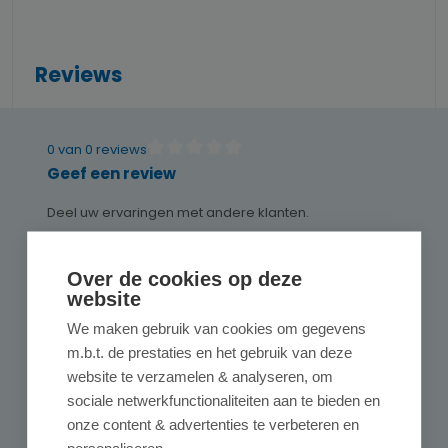
Reviews
0 van 0 reviews
Gemiddelde waardering van 0 van 5 sterren
Geef een review
Deel uw ervaringen met andere klanten.
Schrijf een review
Over de cookies op deze
website
Alleen reviews weergeven in huidige taal.
We maken gebruik van cookies om gegevens
m.b.t. de prestaties en het gebruik van deze
website te verzamelen & analyseren, om
Geen reviews gevonden. Deel als eerste
sociale netwerkfunctionaliteiten aan te bieden en
uw inzichten.
onze content & advertenties te verbeteren en
personaliseren.