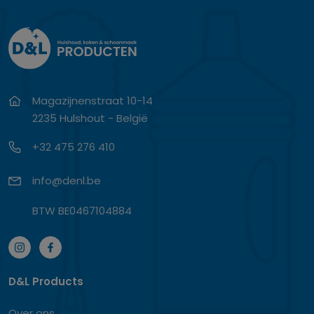
Magazijnenstraat 10-14
2235 Hulshout - België
+32 475 276 410
info@denl.be
BTW BE0467104884
D&L Products
Over ons