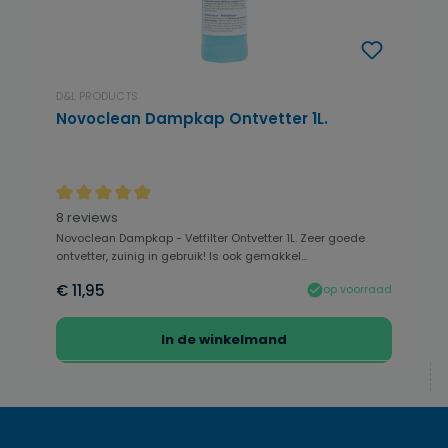
D&L PRODUCTS
Novoclean Dampkap Ontvetter 1L.
Gemiddelde waardering van 4.94 van 5 sterren
8 reviews
Novoclean Dampkap - Vetfilter Ontvetter 1L. Zeer goede
ontvetter, zuinig in gebruik! Is ook gemakkel...
€ 11,95
op voorraad
In de winkelmand