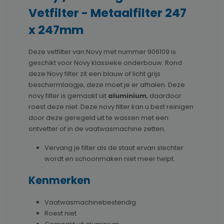
Vetfilter - Metaalfilter 247
x 247mm
Deze vetfilter van Novy met nummer 906109 is
geschikt voor Novy klassieke onderbouw. Rond
deze Novy filter zit een blauw of licht grijs
beschermlaagje, deze moet je er afhalen. Deze
novy filter is gemaakt uit
aluminium
, daardoor
roest deze niet. Deze novy filter kan u best reinigen
door deze geregeld uit te wassen met een
ontvetter of in de vaatwasmachine zetten.
Vervang je filter als de staat ervan slechter
wordt en schoonmaken niet meer helpt.
Kenmerken
Vaatwasmachinebestendig
Roest niet