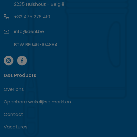
2235 Hulshout - België
+32 475 276 410
info@denl.be
BTW BE0467104884
D&L Products
Over ons
Openbare wekelijkse markten
Contact
Vacatures