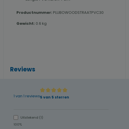
Productnummer:
PLUBOWOODSTRAATPVC30
Gewicht:
0.6 kg
Reviews
1 van 1 reviews
Gemiddelde waardering van 5 van 5 sterren
5 van 5 sterren
Uitstekend (1)
100%