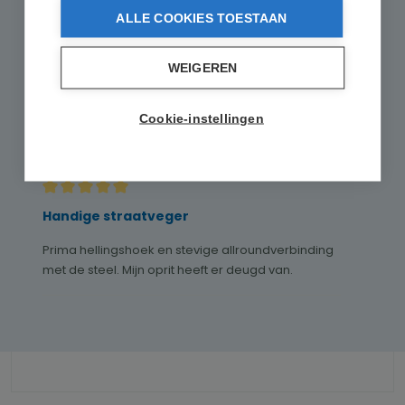
ALLE COOKIES TOESTAAN
Gesorteerd op
WEIGEREN
Cookie-instellingen
1
review
30 januari 2026 02:06
Recensie met een waardering van 5 van de 5 sterren
Handige straatveger
Prima hellingshoek en stevige allroundverbinding
met de steel. Mijn oprit heeft er deugd van.