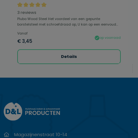
Gemiddelde waardering van 5 van 5 sterren
3 reviews
Plubo Wood Steel Het voordeel van een gepunte
borstelsteel met schroefdraad op, U kan op een eenvoud...
Vanaf
op voorraad
€ 3,45
Details
Magazijnenstraat 10-14