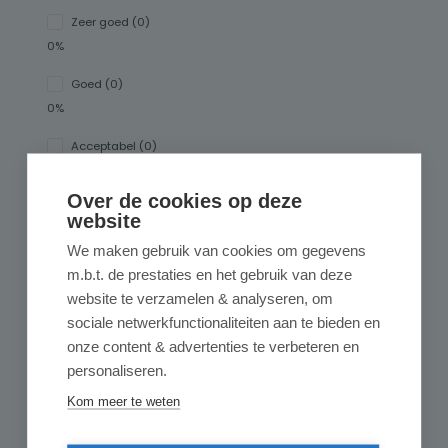
Zeer goed (0)
0%
Goed (0)
0%
Acceptabel (0)
0%
Over de cookies op deze
Onbevredigend (0)
website
0%
We maken gebruik van cookies om gegevens
m.b.t. de prestaties en het gebruik van deze
website te verzamelen & analyseren, om
Geef een review
sociale netwerkfunctionaliteiten aan te bieden en
Deel uw ervaringen met andere klanten.
onze content & advertenties te verbeteren en
personaliseren.
Schrijf een review
Kom meer te weten
Alleen reviews weergeven in huidige taal.