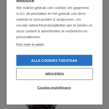
website
We maken gebruik van cookies om gegevens
D&L PRODUCTS
m.b.t. de prestaties en het gebruik van deze
Plumeau Struisvogelveren - Lengte 38cm
website te verzamelen & analyseren, om
sociale netwerkfunctionaliteiten aan te bieden en
onze content & advertenties te verbeteren en
personaliseren.
Plumeau Struisvogelveren – Delicaat & Krasvrij Ontstoffen
Op zoek naar een plumeau voor delicat...
Kom meer te weten
€ 11,95
op voorraad
ALLE COOKIES TOESTAAN
In de winkelmand
WEIGEREN
Cookie-instellingen