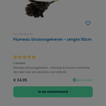
D&L PRODUCTS
Plumeau Struisvogelveren - Lengte 110cm
Gemiddelde waardering van 5 van 5 sterren
1 review
Plumeau Struisvogelveren – Delicaat & Krasvrij Ontstoffen
Op zoek naar een plumeau voor delicat...
€ 34,95
op voorraad
In de winkelmand