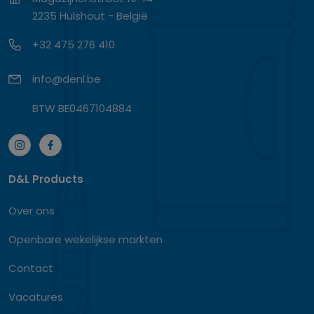
2235 Hulshout - België
+32 475 276 410
info@denl.be
BTW BE0467104884
D&L Products
Over ons
Openbare wekelijkse markten
Contact
Vacatures