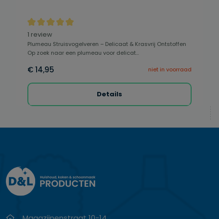
Gemiddelde waardering van 5 van 5 sterren
1 review
Plumeau Struisvogelveren – Delicaat & Krasvrij Ontstoffen
Op zoek naar een plumeau voor delicat...
€ 14,95
niet in voorraad
Details
Magazijnenstraat 10-14