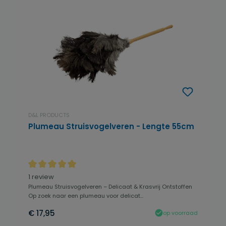
D&L PRODUCTS
Plumeau Struisvogelveren - Lengte 55cm
Gemiddelde waardering van 5 van 5 sterren
1 review
Plumeau Struisvogelveren – Delicaat & Krasvrij Ontstoffen
Op zoek naar een plumeau voor delicat...
€ 17,95
op voorraad