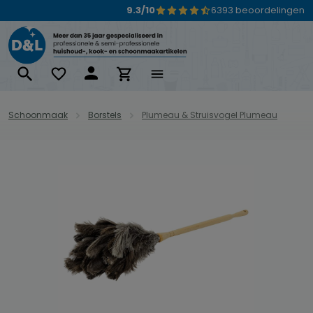
9.3/10
6393 beoordelingen
Ga naar de hoofdinhoud
Schoonmaak
Borstels
Plumeau & Struisvogel Plumeau
Afbeeldingengalerij overslaan