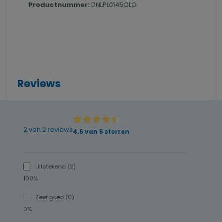
Productnummer:
DNLPL0145OLO
Reviews
2 van 2 reviews
Gemiddelde waardering van 4.5 van 5 sterren
4.5 van 5 sterren
Uitstekend (2)
100%
Zeer goed (0)
0%