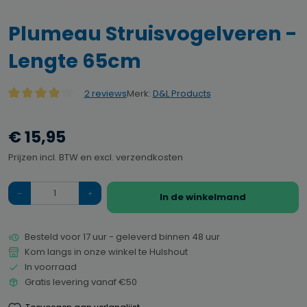
Plumeau Struisvogelveren -
Lengte 65cm
Merk:
D&L Products
2 reviews
Gemiddelde waardering van 4 van 5 sterren
€ 15,95
Prijzen incl. BTW en excl. verzendkosten
Hoeveelheid
In de winkelmand
Besteld voor 17 uur - geleverd binnen 48 uur
Kom langs in onze winkel te Hulshout
In voorraad
Gratis levering vanaf €50