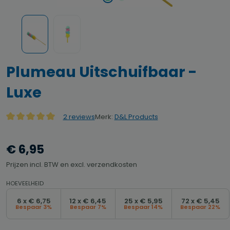
Plumeau Uitschuifbaar -
Luxe
Merk:
D&L Products
2 reviews
Gemiddelde waardering van 5 van 5 sterren
€ 6,95
Prijzen incl. BTW en excl. verzendkosten
HOEVEELHEID
6 x € 6,75
12 x € 6,45
25 x € 5,95
72 x € 5,45
Bespaar 3%
Bespaar 7%
Bespaar 14%
Bespaar 22%