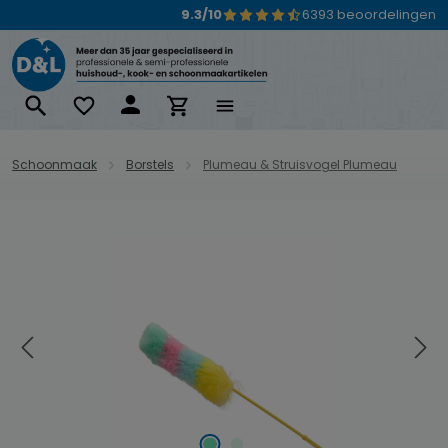
9.3/10
6393 beoordelingen
Ga naar de hoofdinhoud
Schoonmaak
Borstels
Plumeau & Struisvogel Plumeau
Afbeeldingengalerij overslaan