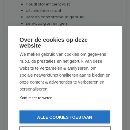
Houdt stof efficiënt vast
Uitschuifbare steel
Licht en comfortabel in gebruik
Eenvoudig te reinigen
Lange levensduur
Over de cookies op deze
Afmetingen
website
We maken gebruik van cookies om gegevens
Lengte plumeau: 83 cm
m.b.t. de prestaties en het gebruik van deze
Lengte borstelgedeelte: 36 cm
Totale lengte uitgeschoven: 115 cm
website te verzamelen & analyseren, om
sociale netwerkfunctionaliteiten aan te bieden en
Bent u op zoek naar een duurzame en
onze content & advertenties te verbeteren en
efficiënte plumeau voor dagelijks stofvrij
personaliseren.
reinigen? Dan is deze luxe uitschuifbare
plumeau een ideale keuze voor een proper en
Kom meer te weten
stofvrij resultaat in huis en auto.
ALLE COOKIES TOESTAAN
Productnummer:
MEILILONG11404