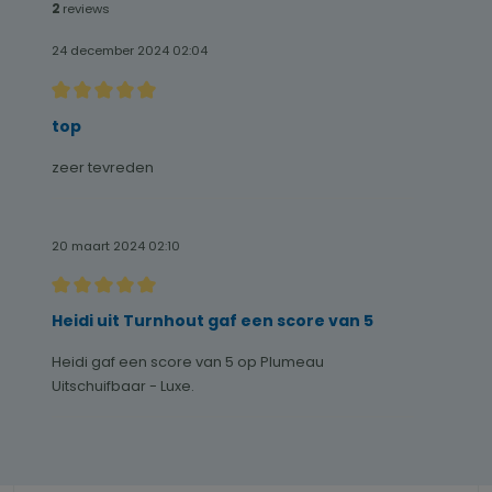
2
reviews
24 december 2024 02:04
Recensie met een waardering van 5 van de 5 sterren
top
zeer tevreden
20 maart 2024 02:10
Recensie met een waardering van 5 van de 5 sterren
Heidi uit Turnhout gaf een score van 5
Heidi gaf een score van 5 op Plumeau
Uitschuifbaar - Luxe.