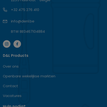
+32 475 276 410
info@denl.be
BTW BE0467104884
D&L Products
Over ons
Openbare wekelijkse markten
Contact
Vacatures
Hulp nodig?