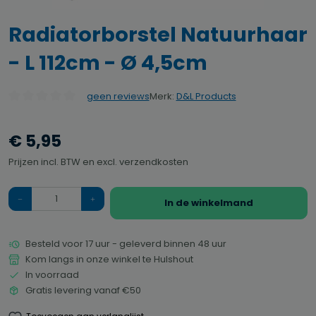
Radiatorborstel Natuurhaar
- L 112cm - Ø 4,5cm
Merk:
D&L Products
geen reviews
Gemiddelde waardering van 0 van 5 sterren
€ 5,95
Prijzen incl. BTW en excl. verzendkosten
Hoeveelheid
In de winkelmand
Besteld voor 17 uur - geleverd binnen 48 uur
Kom langs in onze winkel te Hulshout
In voorraad
Gratis levering vanaf €50