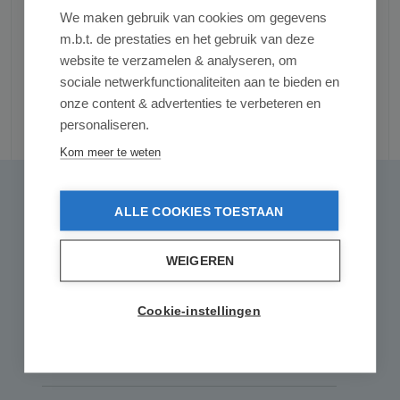
We maken gebruik van cookies om gegevens
m.b.t. de prestaties en het gebruik van deze
website te verzamelen & analyseren, om
sociale netwerkfunctionaliteiten aan te bieden en
onze content & advertenties te verbeteren en
personaliseren.
Reviews
Kom meer te weten
0 van 0 reviews
ALLE COOKIES TOESTAAN
Gemiddelde waardering van 0 van 5 sterren
Geef een review
Deel uw ervaringen met andere klanten.
WEIGEREN
Schrijf een review
Cookie-instellingen
Alleen reviews weergeven in huidige taal.