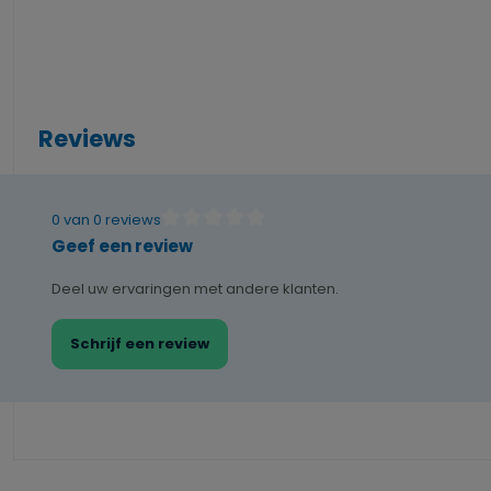
Reviews
0 van 0 reviews
Gemiddelde waardering van 0 van 5 sterren
Geef een review
Deel uw ervaringen met andere klanten.
Schrijf een review