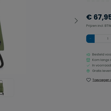
Gemiddelde waa
€ 67,9
Prijzen incl. B
Hoeveelheid
Besteld voo
Kom langs i
In voorraad
Gratis leve
Toevoegen a