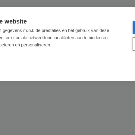
 inklapbaar om ruimte te besparen.
e website
gegevens m.b.t. de prestaties en het gebruik van deze
, om sociale netwerkfunctionaliteiten aan te bieden en
beteren en personaliseren.
nder rits.