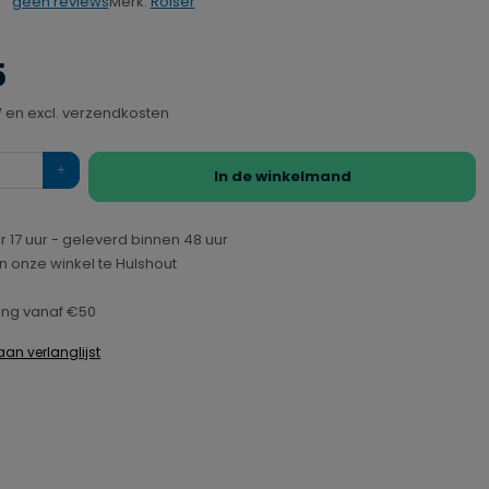
Merk:
Rolser
geen reviews
rdering van 0 van 5 sterren
5
TW en excl. verzendkosten
In de winkelmand
r 17 uur - geleverd binnen 48 uur
n onze winkel te Hulshout
ring vanaf €50
an verlanglijst