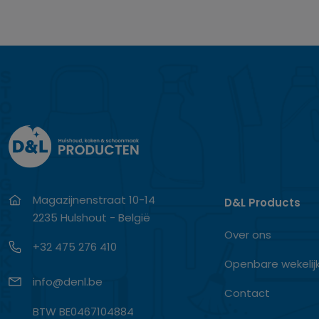
Magazijnenstraat 10-14
D&L Products
2235 Hulshout - België
Over ons
+32 475 276 410
Openbare wekelij
info@denl.be
Contact
BTW BE0467104884