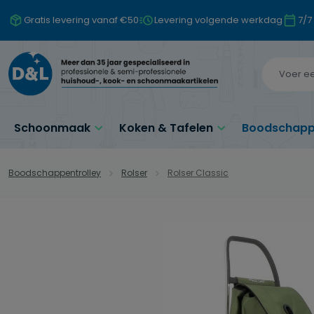
naar de hoofdinhoud
Ga naar de zoekopdracht
Ga naar de hoofdnavigatie
Gratis levering vanaf €50
Levering volgende werkdag
7/7
Schoonmaak
Koken & Tafelen
Boodschappe
Boodschappentrolley
Rolser
Rolser Classic
Afbeeldingengalerij overslaan