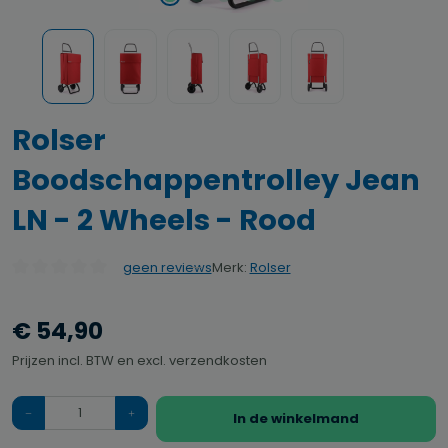
Rolser
Boodschappentrolley Jean
LN - 2 Wheels - Rood
Merk:
Rolser
geen reviews
Gemiddelde waardering van 0 van 5 sterren
€ 54,90
Prijzen incl. BTW en excl. verzendkosten
Hoeveelheid
In de winkelmand