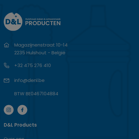
Magazijnenstraat 10-14
2235 Hulshout - België
+32 475 276 410
info@denl.be
BTW BE0467104884
D&L Products
Over ons