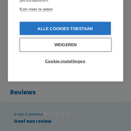
personaliseren.
Open: 41 x 32,5 x 104 cm. (b x d x h)
Kom meer te weten
Opgevouwen: 41 x 17 x 104 cm. (b x d x h)
Tas: 38 x 19 x 60 cm. (b x d x h)
ALLE COOKIES TOESTAAN
Productnummer:
ROLSERJEA031ROJO
WEIGEREN
Gewicht:
1.95 kg
Cookie-instellingen
Reviews
0 van 0 reviews
Gemiddelde waardering van 0 van 5 sterren
Geef een review