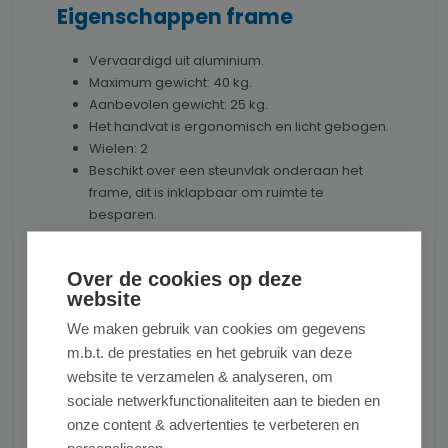
Eigenschappen frame
Vervaardigd uit aluminium.
Maximum gewicht: 40 kg.
Aanbevolen gewicht: 25 kg.
Het handvat is ergonomisch en licht gebogen.
Wielen: 2
Beschikt over een steunvlak onderaan het
frame, dit is inklapbaar om ruimte te
besparen.
Eigenschappen tas
Over de cookies op deze
website
Inhoud: 43 liter
Afsluiten door middel van een flap.
We maken gebruik van cookies om gegevens
Gemakkelijk afneembare zak.
m.b.t. de prestaties en het gebruik van deze
Textiel van de zak is waterdicht.
website te verzamelen & analyseren, om
Vervaardigd uit polyester.
sociale netwerkfunctionaliteiten aan te bieden en
onze content & advertenties te verbeteren en
Afmetingen