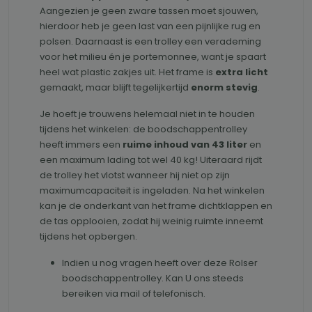
Aangezien je geen zware tassen moet sjouwen,
hierdoor heb je geen last van een pijnlijke rug en
polsen. Daarnaast is een trolley een verademing
voor het milieu én je portemonnee, want je spaart
heel wat plastic zakjes uit. Het frame is
extra licht
gemaakt, maar blijft tegelijkertijd
enorm stevig
.
Je hoeft je trouwens helemaal niet in te houden
tijdens het winkelen: de boodschappentrolley
heeft immers een
ruime inhoud van 43 liter
en
een maximum lading tot wel 40 kg! Uiteraard rijdt
de trolley het vlotst wanneer hij niet op zijn
maximumcapaciteit is ingeladen. Na het winkelen
kan je de onderkant van het frame dichtklappen en
de tas opplooien, zodat hij weinig ruimte inneemt
tijdens het opbergen.
Indien u nog vragen heeft over deze Rolser
boodschappentrolley. Kan U ons steeds
bereiken via mail of telefonisch.