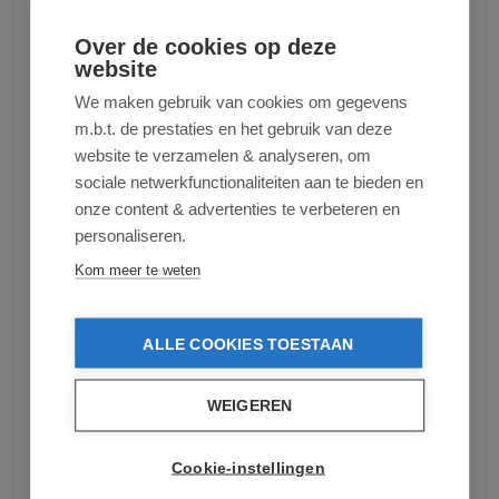
Volledig opvouwbaar in de hoogte, duw de 2
rode knoppen tegelijk in en plooi hem
Over de cookies op deze
voorwaarts.
website
Beschikt over een beugel, zo kan je de trolley
We maken gebruik van cookies om gegevens
bevestigen aan een supermarktwagentje.
m.b.t. de prestaties en het gebruik van deze
Zeer handig!
website te verzamelen & analyseren, om
Eigenschappen tas
sociale netwerkfunctionaliteiten aan te bieden en
onze content & advertenties te verbeteren en
Inhoud: 43 liter
personaliseren.
Afsluiten door middel van een strop.
Kom meer te weten
Voorzien van 2 opbergzakjes binnenin: 1 met
en 1 zonder ritssluiting.
Voorzien van 1 grote opbergzak achteraan,
ALLE COOKIES TOESTAAN
met ritssluiting.
Gemakkelijk afneembare zak.
Textiel van de zak is waterdicht.
WEIGEREN
Vervaardigd uit polyester.
Cookie-instellingen
Afmetingen