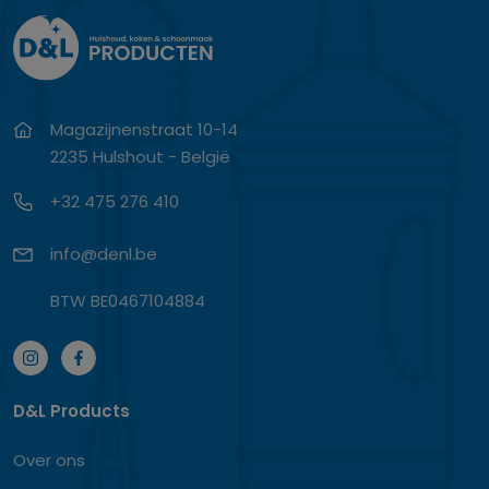
Magazijnenstraat 10-14
2235 Hulshout - België
+32 475 276 410
info@denl.be
BTW BE0467104884
D&L Products
Over ons