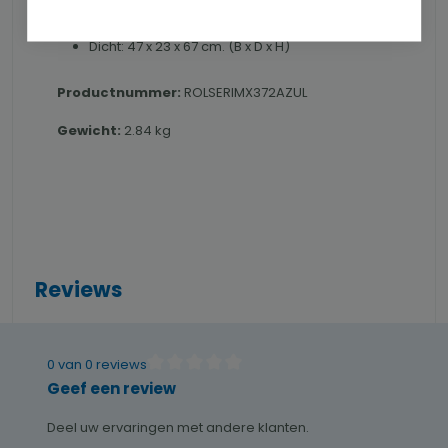
Open: 47 x 35 x 109 cm. (B x D x H)
Dicht: 47 x 23 x 67 cm. (B x D x H)
Productnummer:
ROLSERIMX372AZUL
Gewicht:
2.84 kg
Reviews
0 van 0 reviews
Gemiddelde waardering van 0 van 5 sterren
Geef een review
Deel uw ervaringen met andere klanten.