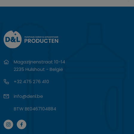
Magazijnenstraat 10-14
2235 Hulshout - België
+32 475 276 410
info@denl.be
BTW BE0467104884