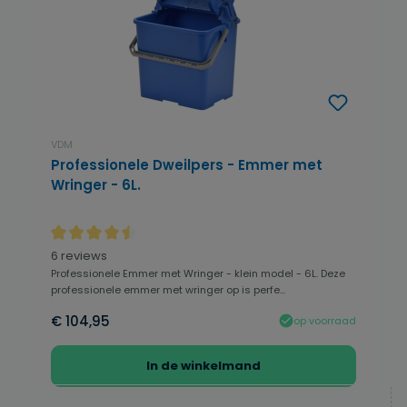
VDM
Professionele Dweilpers - Emmer met
Wringer - 6L.
Gemiddelde waardering van 4.42 van 5 sterren
6 reviews
Professionele Emmer met Wringer - klein model - 6L. Deze
professionele emmer met wringer op is perfe...
€ 104,95
op voorraad
In de winkelmand