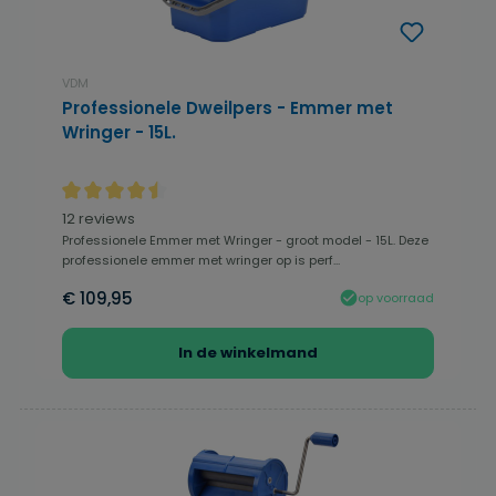
VDM
Professionele Dweilpers - Emmer met
Wringer - 15L.
Gemiddelde waardering van 4.58 van 5 sterren
12 reviews
Professionele Emmer met Wringer - groot model - 15L. Deze
professionele emmer met wringer op is perf...
€ 109,95
op voorraad
In de winkelmand