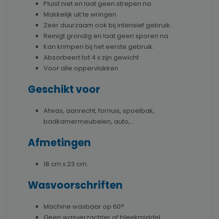
Pluist niet en laat geen strepen na.
Makkelijk uit te wringen.
Zeer duurzaam ook bij intensief gebruik.
Reinigt grondig en laat geen sporen na.
Kan krimpen bij het eerste gebruik.
Absorbeert tot 4 x zijn gewicht
Voor alle oppervlakken
Geschikt voor
Afwas, aanrecht, fornuis, spoelbak,
badkamermeubelen, auto,...
Afmetingen
18 cm x 23 cm.
Wasvoorschriften
Machine wasbaar op 60°
Geen wasverzachter of bleekmiddel