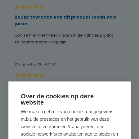
Recensie met een waardering van 5 van de 5 sterren
Reuze tevreden van dit product reeds vele
jaren
Kon ze hier niet meer vinden in de handel. Blij dat
ze op internet te koop zijn
12 augustus 2024 01:24
Recensie met een waardering van 5 van de 5 sterren
Gekregen wat verwacht werd
Over de cookies op deze
Zeer aangenaam in gebruik
website
We maken gebruik van cookies om gegevens
m.b.t. de prestaties en het gebruik van deze
21 juli 2024 01:16
website te verzamelen & analyseren, om
sociale netwerkfunctionaliteiten aan te bieden en
Recensie met een waardering van 5 van de 5 sterren