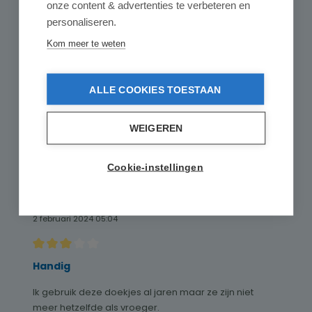
Schitterend product!
onze content & advertenties te verbeteren en
personaliseren.
Snelle levering met goede communicatie
Kom meer te weten
11 maart 2024 23:35
ALLE COOKIES TOESTAAN
Recensie met een waardering van 3.5 van de 5 sterren
Geert uit Brugge gaf een score van 3.5
WEIGEREN
Geert gaf een score van 3.5 op Star Bright Viscose
Cookie-instellingen
Vaatdoek - 18 x 23cm - Gele Haartjes.
2 februari 2024 05:04
Recensie met een waardering van 3 van de 5 sterren
Handig
Ik gebruik deze doekjes al jaren maar ze zijn niet
meer hetzelfde als vroeger.