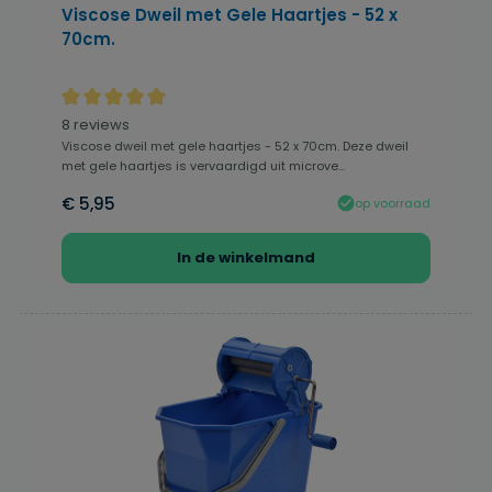
Viscose Dweil met Gele Haartjes - 52 x
70cm.
Gemiddelde waardering van 4.94 van 5 sterren
8 reviews
Viscose dweil met gele haartjes - 52 x 70cm. Deze dweil
met gele haartjes is vervaardigd uit microve...
€ 5,95
op voorraad
In de winkelmand