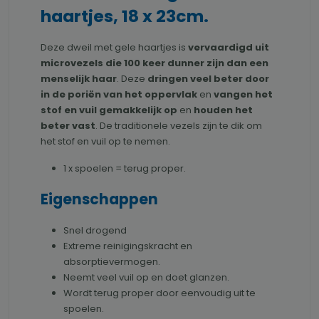
haartjes, 18 x 23cm.
Deze dweil met gele haartjes is
vervaardigd uit
microvezels die 100 keer dunner zijn dan een
menselijk haar
. Deze
dringen veel beter door
in de poriën van het oppervlak
en
vangen het
stof en vuil gemakkelijk op
en
houden het
beter vast
. De traditionele vezels zijn te dik om
het stof en vuil op te nemen.
1 x spoelen = terug proper.
Eigenschappen
Snel drogend
Extreme reinigingskracht en
absorptievermogen.
Neemt veel vuil op en doet glanzen.
Wordt terug proper door eenvoudig uit te
spoelen.