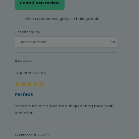
Schrijf een review
Alleen reviews weergeven in huidige taal.
Gesorteerd op
8
reviews
30 juni 2026 01:16
Recensie met een waardering van 5 van de 5 sterren
Perfect
Dit product valt goed mee. Ik ga er nog meer van
bestellen.
15 oktober 2025 01:21