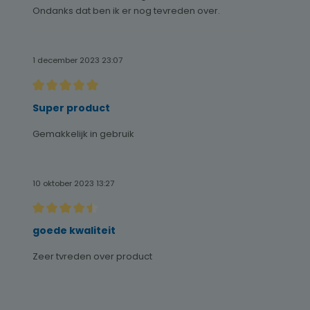
Ondanks dat ben ik er nog tevreden over.
1 december 2023 23:07
Recensie met een waardering van 5 van de 5 sterren
Super product
Gemakkelijk in gebruik
10 oktober 2023 13:27
Recensie met een waardering van 4.5 van de 5 sterren
goede kwaliteit
Zeer tvreden over product