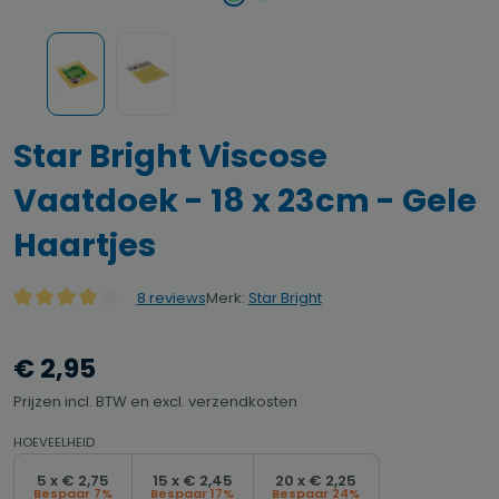
Star Bright Viscose
Vaatdoek - 18 x 23cm - Gele
Haartjes
Merk:
Star Bright
8 reviews
Gemiddelde waardering van 4 van 5 sterren
€ 2,95
Prijzen incl. BTW en excl. verzendkosten
HOEVEELHEID
5 x € 2,75
15 x € 2,45
20 x € 2,25
Bespaar 7%
Bespaar 17%
Bespaar 24%