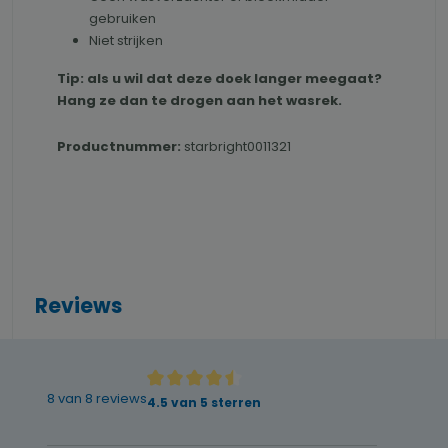
gebruiken
Niet strijken
Tip: als u wil dat deze doek langer meegaat?
Hang ze dan te drogen aan het wasrek.
Productnummer:
starbright0011321
Reviews
8 van 8 reviews
Gemiddelde waardering van 4.5 van 5 sterren
4.5 van 5 sterren