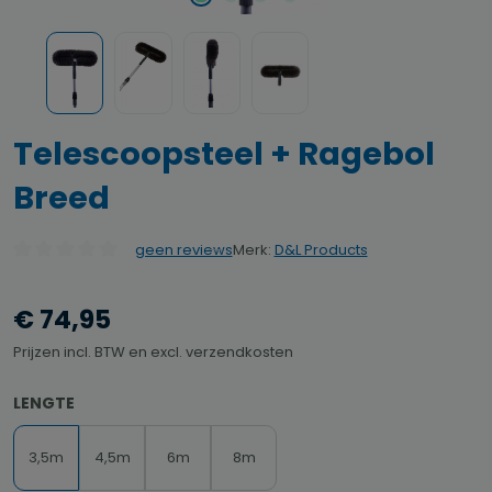
Telescoopsteel + Ragebol
Breed
Merk:
D&L Products
geen reviews
Gemiddelde waardering van 0 van 5 sterren
€ 74,95
Prijzen incl. BTW en excl. verzendkosten
SELECTEER
LENGTE
3,5m
4,5m
6m
8m