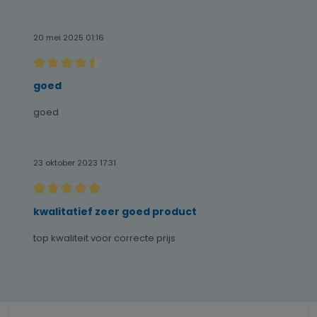
20 mei 2025 01:16
Recensie met een waardering van 4.5 van de 5 sterren
goed
goed
23 oktober 2023 17:31
Recensie met een waardering van 5 van de 5 sterren
kwalitatief zeer goed product
top kwaliteit voor correcte prijs