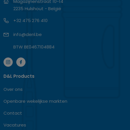
Magazijnenstraat 10-14
2235 Hulshout - België
+32 475 276 410
info@denl.be
BTW BE0467104884
D&L Products
Over ons
Openbare wekelijkse markten
Contact
Vacatures