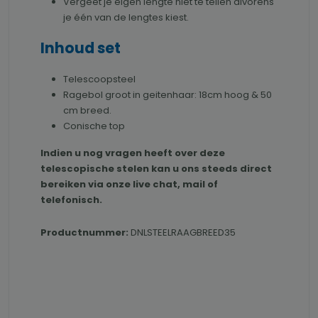
Vergeet je eigen lengte niet te tellen alvorens
je één van de lengtes kiest.
Inhoud set
Telescoopsteel
Ragebol groot in geitenhaar: 18cm hoog & 50
cm breed.
Conische top
Indien u nog vragen heeft over deze
telescopische stelen kan u ons steeds direct
bereiken via onze live chat, mail of
telefonisch.
Productnummer:
DNLSTEELRAAGBREED35