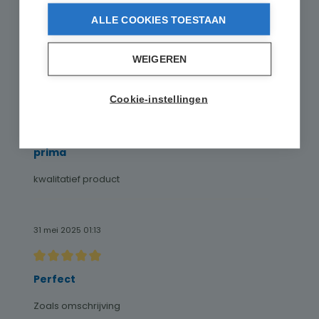
Recensie met een waardering van 5 van de 5 sterren
ALLE COOKIES TOESTAAN
Net wat ik zocht
handig, licht, degelijk en doet wat ie moet doen. :-)
WEIGEREN
Cookie-instellingen
3 juni 2025 01:13
Recensie met een waardering van 4.5 van de 5 sterren
prima
kwalitatief product
31 mei 2025 01:13
Recensie met een waardering van 5 van de 5 sterren
Perfect
Zoals omschrijving