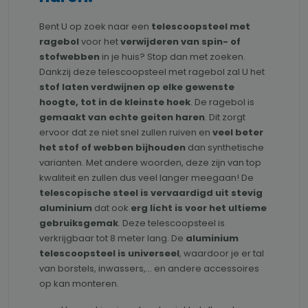
Bent U op zoek naar een
telescoopsteel met
ragebol
voor het
verwijderen van spin- of
stofwebben
in je huis? Stop dan met zoeken.
Dankzij deze telescoopsteel met ragebol zal U het
stof laten verdwijnen
op elke gewenste
hoogte, tot in de kleinste hoek
. De ragebol is
gemaakt van echte geiten haren
. Dit zorgt
ervoor dat ze niet snel zullen ruiven en
veel beter
het stof of webben bijhouden
dan synthetische
varianten. Met andere woorden, deze zijn van top
kwaliteit en zullen dus veel langer meegaan! De
telescopische steel is vervaardigd uit stevig
aluminium
dat ook
erg licht is voor het ultieme
gebruiksgemak
. Deze telescoopsteel is
verkrijgbaar tot 8 meter lang. De
aluminium
telescoopsteel is universeel
, waardoor je er tal
van borstels, inwassers,... en andere accessoires
op kan monteren.