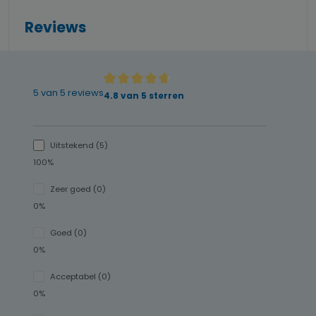
Reviews
5 van 5 reviews
Gemiddelde waardering van 4.8 van 5 sterren
4.8 van 5 sterren
Uitstekend (5)
100%
Zeer goed (0)
0%
Goed (0)
0%
Acceptabel (0)
0%