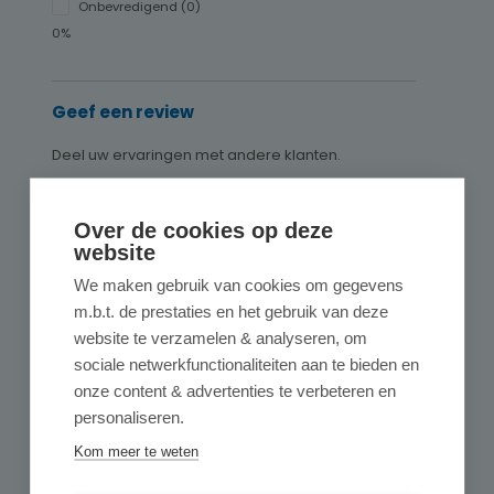
Onbevredigend (0)
0%
Geef een review
Deel uw ervaringen met andere klanten.
Schrijf een review
Over de cookies op deze
website
Alleen reviews weergeven in huidige taal.
We maken gebruik van cookies om gegevens
m.b.t. de prestaties en het gebruik van deze
Gesorteerd op
website te verzamelen & analyseren, om
sociale netwerkfunctionaliteiten aan te bieden en
onze content & advertenties te verbeteren en
personaliseren.
5
reviews
Kom meer te weten
6 november 2025 02:21