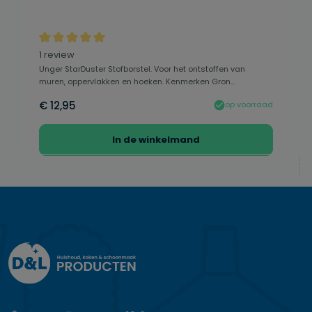
Gemiddelde waardering van 5 van 5 sterren
1 review
Unger StarDuster Stofborstel. Voor het ontstoffen van
muren, oppervlakken en hoeken. Kenmerken Gron...
€ 12,95
op voorraad
In de winkelmand