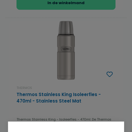
In de winkelmand
THERMOS
Thermos Stainless King Isoleerfles -
470ml - Stainless Steel Mat
Thermos Stainless King - Isoleerfles - 470ml. De Thermos
Stainless King isoleerfles is een compacte ...