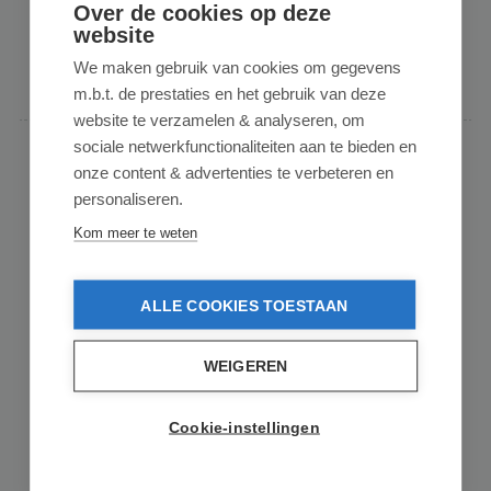
€ 32,95
op voorraad
Over de cookies op deze
website
In de winkelmand
We maken gebruik van cookies om gegevens
m.b.t. de prestaties en het gebruik van deze
website te verzamelen & analyseren, om
sociale netwerkfunctionaliteiten aan te bieden en
onze content & advertenties te verbeteren en
personaliseren.
Kom meer te weten
ALLE COOKIES TOESTAAN
WEIGEREN
THERMOS
Thermos Stainless King Isoleerfles -
470ml - Army Green Mat
Cookie-instellingen