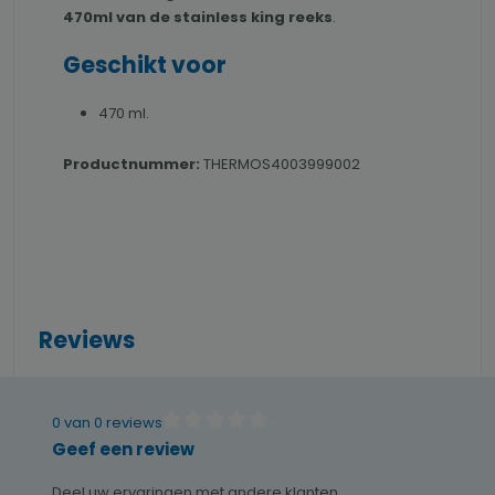
470ml van de stainless king reeks
.
Geschikt voor
470 ml.
Productnummer:
THERMOS4003999002
Reviews
0 van 0 reviews
Gemiddelde waardering van 0 van 5 sterren
Geef een review
Deel uw ervaringen met andere klanten.