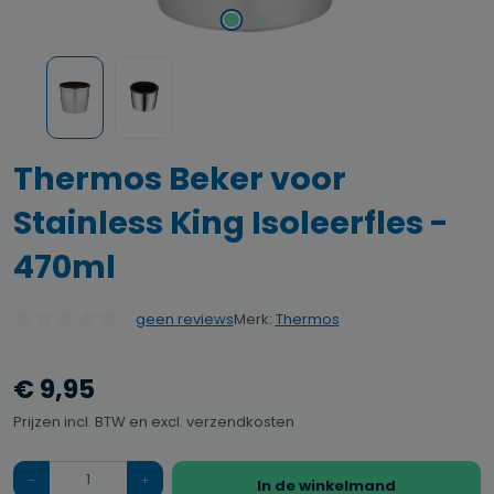
Thermos Beker voor
Stainless King Isoleerfles -
470ml
Merk:
Thermos
geen reviews
Gemiddelde waardering van 0 van 5 sterren
€ 9,95
Prijzen incl. BTW en excl. verzendkosten
Hoeveelheid
In de winkelmand