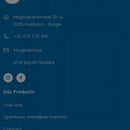
Magazijnenstraat 10-14
2235 Hulshout - België
+32 475 276 410
info@denl.be
BTW BE0467104884
D&L Products
Over ons
Openbare wekelijkse markten
Contact