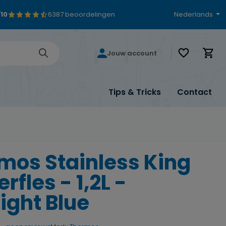
/10
6387 beoordelingen
Nederlands
Je hebt 0 i
Jouw account
Tips & Tricks
Contact
mos Stainless King
erfles - 1,2L -
ight Blue