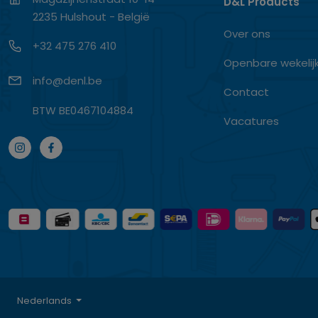
D&L Products
2235 Hulshout - België
Over ons
+32 475 276 410
Openbare wekelij
info@denl.be
Contact
BTW BE0467104884
Vacatures
Nederlands