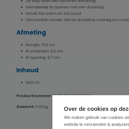
De stop heeft een siliconen afsluitring.
Gemakkelijk te openen met een draaidop.
Houdt 24u warm en 24u koud.
Uitschenken zonder dat de draaistop volledig los moet
Afmeting
Hoogte: 31,5 cm.
Ø onderaan: 9,2 cm.
Ø opening: 4,7 cm.
Inhoud
1200 ml.
Productnummer:
THERMOS4003256120
Gewicht:
0.81 kg
Over de cookies op dez
We maken gebruik van cookies om 
website te verzamelen & analyseren