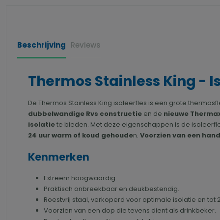
Beschrijving
Reviews
Thermos Stainless King - Iso
De Thermos Stainless King isoleerfles is een grote thermosf
dubbelwandige Rvs constructie
en de
nieuwe Thermax
isolatie
te bieden. Met deze eigenschappen is de isoleerfle
24 uur warm of koud gehoude
n.
Voorzien van een hand
Kenmerken
Extreem hoogwaardig
Praktisch onbreekbaar en deukbestendig.
Roestvrij staal, verkoperd voor optimale isolatie en tot 2
Voorzien van een dop die tevens dient als drinkbeker.