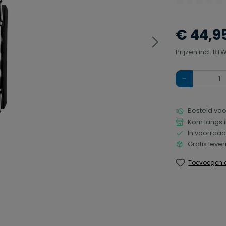
Gemiddelde waa
€ 44,9
Prijzen incl. B
Hoeveelheid
Besteld voo
Kom langs i
In voorraad
Gratis leve
Toevoegen a