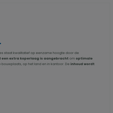
.
les staat kwalitatief op eenzame hoogte door de
d een extra koperlaag is aangebracht
om
optimale
e bouwplaats, op het land en in kantoor. De
inhoud wordt