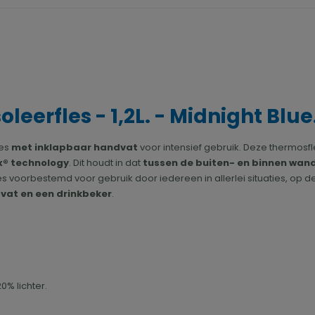
leerfles - 1,2L. - Midnight Blue
les
met inklapbaar handvat
voor intensief gebruik. Deze thermosf
® technology
. Dit houdt in dat
tussen de buiten- en binnen wan
s voorbestemd voor gebruik door iedereen in allerlei situaties, op d
vat en een drinkbeker
.
0% lichter.