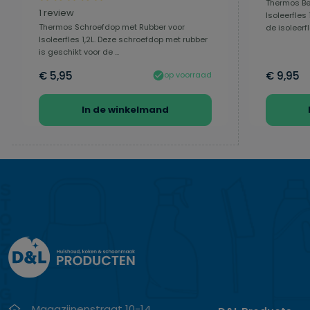
Thermos Bek
Gemiddelde waardering van 5 van 5 sterren
1 review
Isoleerfles 
Thermos Schroefdop met Rubber voor
de isoleerfle
Isoleerfles 1,2L. Deze schroefdop met rubber
is geschikt voor de ...
€ 5,95
€ 9,95
op voorraad
In de winkelmand
Magazijnenstraat 10-14