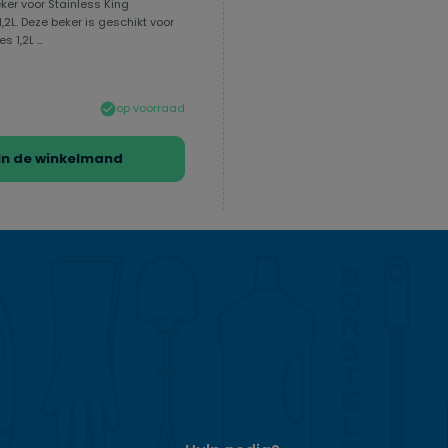
er voor Stainless King
1,2L. Deze beker is geschikt voor
s 1,2L ...
op voorraad
In de winkelmand