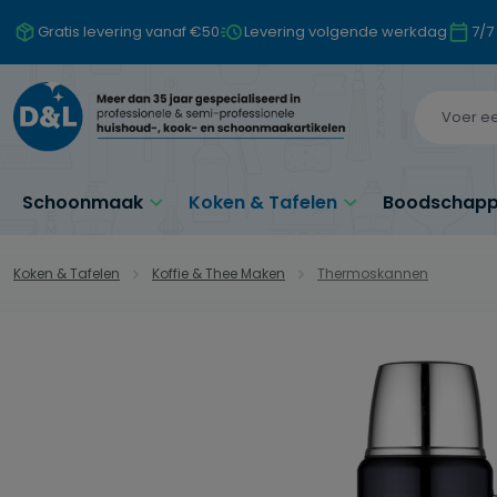
naar de hoofdinhoud
Ga naar de zoekopdracht
Ga naar de hoofdnavigatie
Gratis levering vanaf €50
Levering volgende werkdag
7/7
Schoonmaak
Koken & Tafelen
Boodschappe
Koken & Tafelen
Koffie & Thee Maken
Thermoskannen
Afbeeldingengalerij overslaan