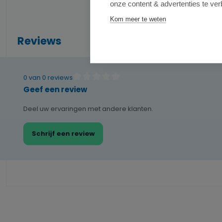
onze content & advertenties te ver
Kom meer te weten
Reviews
0 van 0 reviews
Gemiddelde waardering van 0 van 5 sterren
Geef een review
Deel uw ervaringen met andere klanten.
Schrijf een review