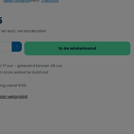
Merk:
Thermos
geen reviews
rdering van 0 van 5 sterren
5
TW en excl. verzendkosten
In de winkelmand
r 17 uur - geleverd binnen 48 uur
n onze winkel te Hulshout
ring vanaf €50
an verlanglijst