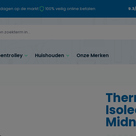
 dagen op de markt
100% veilig online betalen
9.3
ntrolley
Huishouden
Onze Merken
Ther
Isole
Midn