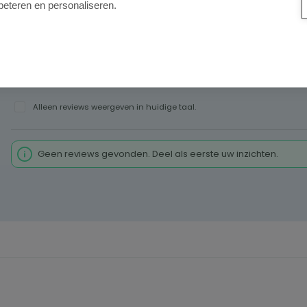
beteren en personaliseren.
Alleen reviews weergeven in huidige taal.
Geen reviews gevonden. Deel als eerste uw inzichten.