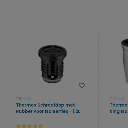
THERMOS
THERMOS
Thermos Schroefdop met
Thermos
Rubber voor Isoleerfles - 1,2L
King Isol