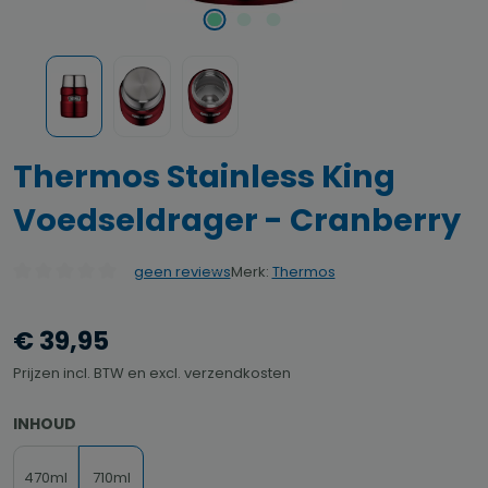
Thermos Stainless King
Voedseldrager - Cranberry
Merk:
Thermos
geen reviews
Gemiddelde waardering van 0 van 5 sterren
€ 39,95
Prijzen incl. BTW en excl. verzendkosten
SELECTEER
INHOUD
470ml
710ml