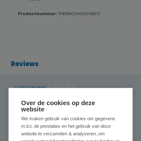
Productnummer:
THERMOS4001248071
Reviews
0 van 0 reviews
Gemiddelde waardering van 0 van 5 sterren
Geef een review
Over de cookies op deze
Deel uw ervaringen met andere klanten.
website
We maken gebruik van cookies om gegevens
Schrijf een review
m.b.t. de prestaties en het gebruik van deze
website te verzamelen & analyseren, om
Alleen reviews weergeven in huidige taal.