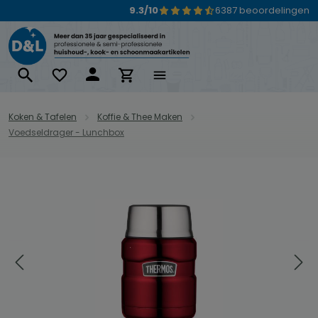
9.3/10
6387 beoordelingen
Ga naar de hoofdinhoud
Koken & Tafelen
Koffie & Thee Maken
Voedseldrager - Lunchbox
Afbeeldingengalerij overslaan