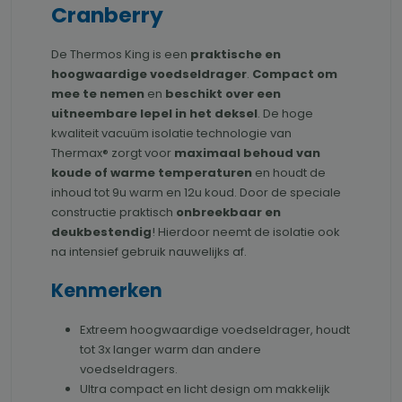
Cranberry
De Thermos King is een
praktische en
hoogwaardige voedseldrager
.
Compact om
mee te nemen
en
beschikt over een
uitneembare lepel in het deksel
. De hoge
kwaliteit vacuüm isolatie technologie van
Thermax® zorgt voor
maximaal behoud van
koude of warme temperaturen
en houdt de
inhoud tot 9u warm en 12u koud. Door de speciale
constructie praktisch
onbreekbaar en
deukbestendig
! Hierdoor neemt de isolatie ook
na intensief gebruik nauwelijks af.
Kenmerken
Extreem hoogwaardige voedseldrager, houdt
tot 3x langer warm dan andere
voedseldragers.
Ultra compact en licht design om makkelijk