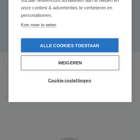
sociale netwerkfunctionaliteiten aan te bieden en
onze content & advertenties te verbeteren en
personaliseren.
Geen reviews gevonden. Deel als eerste
Kom meer te weten
uw inzichten.
ALLE COOKIES TOESTAAN
WEIGEREN
Cookie-instellingen
Gerelateerde producten