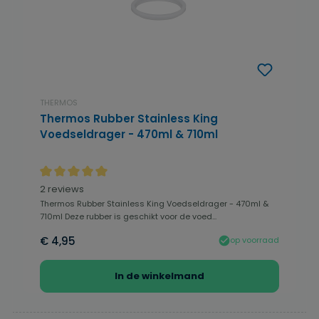
THERMOS
Thermos Rubber Stainless King
Voedseldrager - 470ml & 710ml
Gemiddelde waardering van 5 van 5 sterren
2 reviews
Thermos Rubber Stainless King Voedseldrager - 470ml &
710ml Deze rubber is geschikt voor de voed...
€ 4,95
op voorraad
In de winkelmand