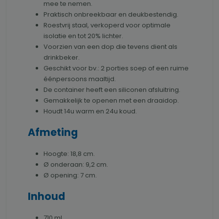
mee te nemen.
Praktisch onbreekbaar en deukbestendig.
Roestvrij staal, verkoperd voor optimale
isolatie en tot 20% lichter.
Voorzien van een dop die tevens dient als
drinkbeker.
Geschikt voor bv.: 2 porties soep of een ruime
éénpersoons maaltijd.
De container heeft een siliconen afsluitring.
Gemakkelijk te openen met een draaidop.
Houdt 14u warm en 24u koud.
Afmeting
Hoogte: 18,8 cm.
Ø onderaan: 9,2 cm.
Ø opening: 7 cm.
Inhoud
710 ml.