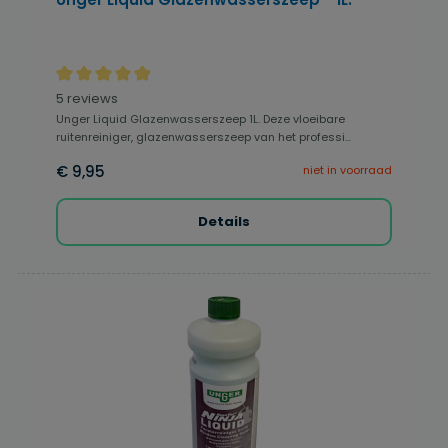
Gemiddelde waardering van 4.9 van 5 sterren
5 reviews
Unger Liquid Glazenwasserszeep 1L. Deze vloeibare
ruitenreiniger, glazenwasserszeep van het professi...
€ 9,95
niet in voorraad
Details