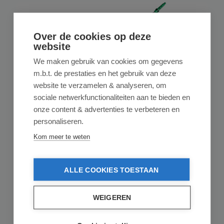
Over de cookies op deze
website
We maken gebruik van cookies om gegevens
m.b.t. de prestaties en het gebruik van deze
website te verzamelen & analyseren, om
sociale netwerkfunctionaliteiten aan te bieden en
onze content & advertenties te verbeteren en
UNGER
personaliseren.
Unger OptiLoc Telescoopsteel 2-delig -
2,5m
Kom meer te weten
ALLE COOKIES TOESTAAN
Gemiddelde waardering van 5 van 5 sterren
1 review
Unger OptiLoc Telescoopsteel - 2,5 m. Dankzij de
professionele uitschuifbare telescoopstelen van he...
WEIGEREN
€ 41,95
op voorraad