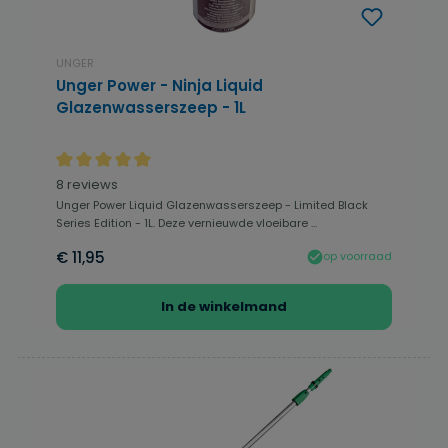
UNGER
Unger Power - Ninja Liquid
Glazenwasserszeep - 1L
Gemiddelde waardering van 5 van 5 sterren
8 reviews
Unger Power Liquid Glazenwasserszeep - Limited Black
Series Edition - 1L. Deze vernieuwde vloeibare ...
€ 11,95
op voorraad
In de winkelmand