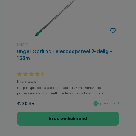
UNGER
Unger OptiLoc Telescoopsteel 2-delig -
1,25m
Gemiddelde waardering van 4.6 van 5 sterren
5 reviews
Unger OptiLoc Telescoopsteel - 1,25 m. Dankzij de
professionele uitschuifbare telescoopstelen van h...
€ 30,95
op voorraad
In de winkelmand