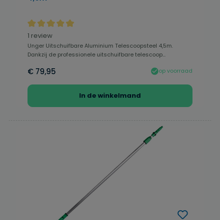
Gemiddelde waardering van 5 van 5 sterren
1 review
Unger Uitschuifbare Aluminium Telescoopsteel 4,5m.
Dankzij de professionele uitschuifbare telescoop...
€ 79,95
op voorraad
In de winkelmand