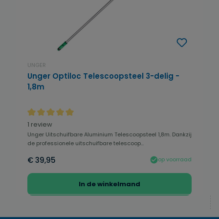
UNGER
Unger Optiloc Telescoopsteel 3-delig -
1,8m
Gemiddelde waardering van 5 van 5 sterren
1 review
Unger Uitschuifbare Aluminium Telescoopsteel 1,8m. Dankzij
de professionele uitschuifbare telescoop...
€ 39,95
op voorraad
In de winkelmand