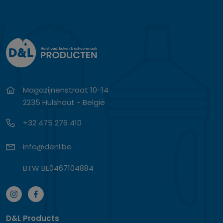
Magazijnenstraat 10-14
2235 Hulshout - België
+32 475 276 410
info@denl.be
BTW BE0467104884
D&L Products