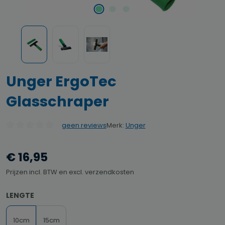
Unger ErgoTec
Glasschraper
Merk:
Unger
geen reviews
Gemiddelde waardering van 0 van 5 sterren
€ 16,95
Prijzen incl. BTW en excl. verzendkosten
SELECTEER
LENGTE
10cm
15cm