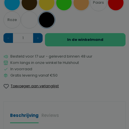
Paars
Blauw
Bruin
Geel
Groen
Oranje
Rood
Roze
Wit
Zwart
Hoeveelheid
In de winkelmand
Besteld voor 17 uur - geleverd binnen 48 uur
Kom langs in onze winkel te Hulshout
In voorraad
Gratis levering vanaf €50
Toevoegen aan verlanglijst
Beschrijving
Reviews