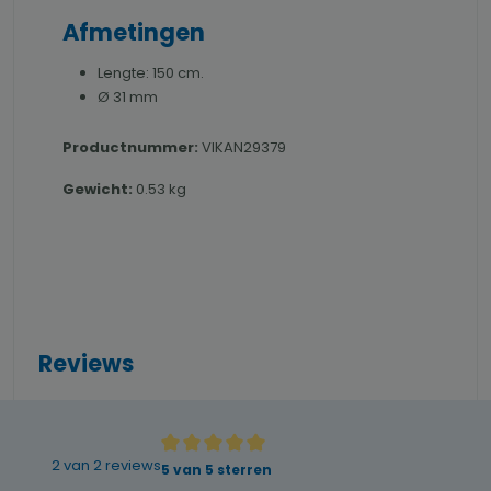
Afmetingen
Lengte: 150 cm.
Ø 31 mm
Productnummer:
VIKAN29379
Gewicht:
0.53 kg
Reviews
2 van 2 reviews
Gemiddelde waardering van 5 van 5 sterren
5 van 5 sterren