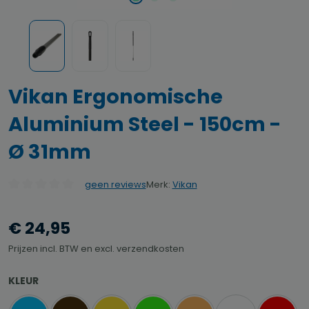
Vikan Ergonomische
Aluminium Steel - 150cm -
Ø 31mm
Merk:
Vikan
geen reviews
Gemiddelde waardering van 0 van 5 sterren
€ 24,95
Prijzen incl. BTW en excl. verzendkosten
SELECTEER
KLEUR