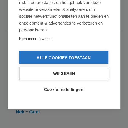
m.b.t. de prestaties en het gebruik van deze
2 varianten beschikbaar
website te verzamelen & analyseren, om
sociale netwerkfunctionaliteiten aan te bieden en
Details
onze content & advertenties te verbeteren en
personaliseren.
Kom meer te weten
ALLE COOKIES TOESTAAN
WEIGEREN
Cookie-instellingen
Vikan Klassieke Vloertrekker - Flexibele
Nek - Geel