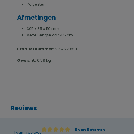
Polyester
Afmetingen
305 x 85 x 110 mm.
Vezel lengte ca.: 4,5 cm.
Productnummer:
VIKAN70601
Gewicht:
0.59 kg
Reviews
5 van 5 sterren
1 van 1 reviews