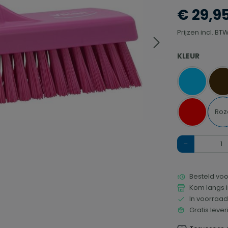
€ 29,9
Prijzen incl. B
SELECTEER
KLEUR
Blauw
B
Roz
Rood
Hoeveelheid
Besteld voo
Kom langs i
In voorraad
Gratis leve