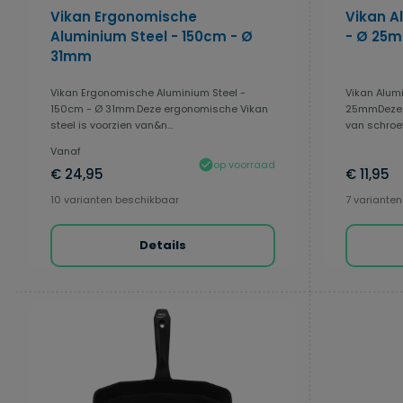
Vikan Ergonomische
Vikan A
Aluminium Steel - 150cm - Ø
- Ø 25
31mm
Vikan Ergonomische Aluminium Steel -
Vikan Alum
150cm - Ø 31mm.Deze ergonomische Vikan
25mmDeze V
steel is voorzien van&n...
van schroef
Vanaf
op voorraad
€ 24,95
€ 11,95
10 varianten beschikbaar
7 variante
Details