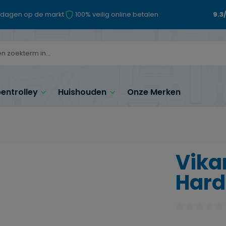
 dagen op de markt
100% veilig online betalen
9.3
ntrolley
Huishouden
Onze Merken
Vika
Hard
Gemiddelde waa