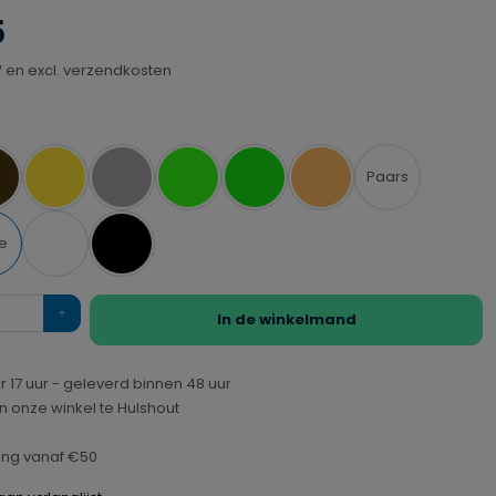
5
TW en excl. verzendkosten
Paars
ruin
Geel
Grijs
Groen
Limoen
Oranje
e
Wit
Zwart
In de winkelmand
r 17 uur - geleverd binnen 48 uur
n onze winkel te Hulshout
ring vanaf €50