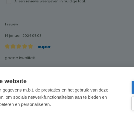
Alleen reviews weergeven in huidige taal.
1
review
14 januari 2024 05:03
super
Recensie met een waardering van 5 van de 5 sterren
goede kwaliteit
e website
gegevens m.b.t. de prestaties en het gebruik van deze
, om sociale netwerkfunctionaliteiten aan te bieden en
beteren en personaliseren.