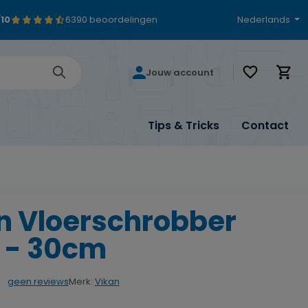
/10
6390 beoordelingen
Nederlands
Je hebt 0 i
Jouw account
Tips & Tricks
Contact
n Vloerschrobber
 - 30cm
Merk:
Vikan
geen reviews
rdering van 0 van 5 sterren