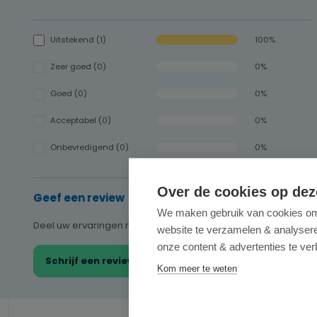
Gemiddelde waardering van 5 van 5 sterren
Uitstekend (1)
100%
Zeer goed (0)
0%
Goed (0)
0%
Acceptabel (0)
0%
Onbevredigend (0)
0%
Over de cookies op dez
Geef een review
We maken gebruik van cookies om 
Deel uw ervaringen met andere klanten.
website te verzamelen & analyseren
onze content & advertenties te ver
Schrijf een review
Kom meer te weten