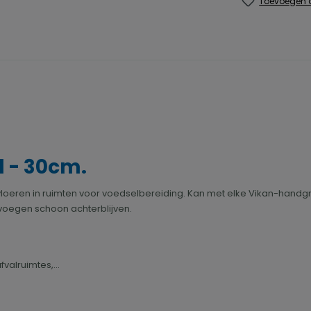
Toevoegen a
 - 30cm.
 vloeren in ruimten voor voedselbereiding. Kan met elke Vikan-handg
 voegen schoon achterblijven.
valruimtes,...