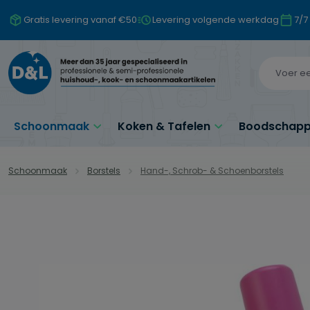
naar de hoofdinhoud
Ga naar de zoekopdracht
Ga naar de hoofdnavigatie
Gratis levering vanaf €50
Levering volgende werkdag
7/7
Schoonmaak
Koken & Tafelen
Boodschappe
Schoonmaak
Borstels
Hand-, Schrob- & Schoenborstels
Afbeeldingengalerij overslaan