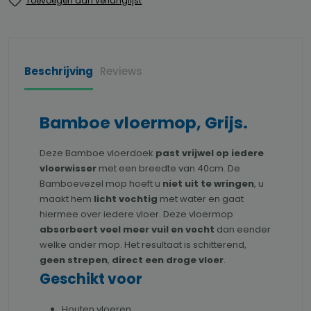
Toevoegen aan verlanglijst
Beschrijving
Reviews
Bamboe vloermop, Grijs.
Deze Bamboe vloerdoek
past vrijwel op iedere
vloerwisser
met een breedte van 40cm. De
Bamboevezel mop hoeft u
niet uit te wringen
, u
maakt hem
licht vochtig
met water en gaat
hiermee over iedere vloer. Deze vloermop
absorbeert veel meer vuil en vocht
dan eender
welke ander mop. Het resultaat is schitterend,
geen strepen
,
direct een droge vloer
.
Geschikt voor
Houten vloeren