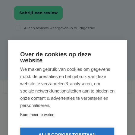
Schrijf een review
Alleen reviews weergeven in huidige taal.
Geen reviews gevonden. Deel als eerste
Over de cookies op deze
website
uw inzichten.
We maken gebruik van cookies om gegevens
m.b.t. de prestaties en het gebruik van deze
website te verzamelen & analyseren, om
sociale netwerkfunctionaliteiten aan te bieden en
onze content & advertenties te verbeteren en
personaliseren.
Kom meer te weten
Gerelateerde producten
ALLE COOKIES TOESTAAN