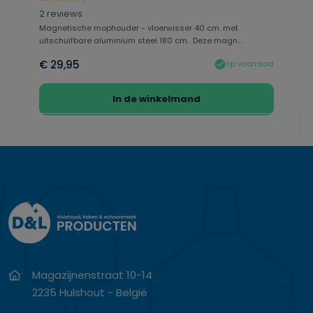
Gemiddelde waardering van 3.5 van 5 sterren
2 reviews
Magnetische mophouder - vloerwisser 40 cm. met
uitschuifbare aluminium steel 180 cm. Deze magn...
€ 29,95
op voorraad
In de winkelmand
Magazijnenstraat 10-14
2235 Hulshout - België