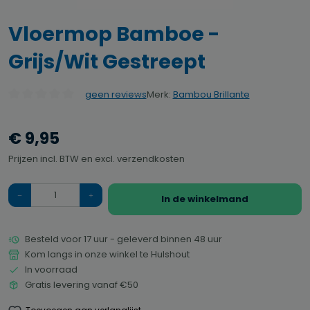
Vloermop Bamboe -
Grijs/Wit Gestreept
Merk:
Bambou Brillante
geen reviews
Gemiddelde waardering van 0 van 5 sterren
€ 9,95
Prijzen incl. BTW en excl. verzendkosten
Hoeveelheid
In de winkelmand
Besteld voor 17 uur - geleverd binnen 48 uur
Kom langs in onze winkel te Hulshout
In voorraad
Gratis levering vanaf €50