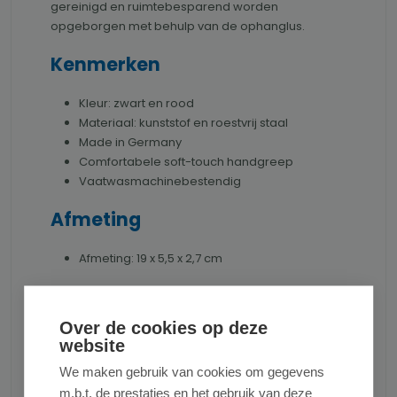
gereinigd en ruimtebesparend worden
opgeborgen met behulp van de ophanglus.
Kenmerken
Kleur: zwart en rood
Materiaal: kunststof en roestvrij staal
Made in Germany
Comfortabele soft-touch handgreep
Vaatwasmachinebestendig
Afmeting
Afmeting: 19 x 5,5 x 2,7 cm
Productnummer:
WESTMARK29482270
Over de cookies op deze
website
We maken gebruik van cookies om gegevens
m.b.t. de prestaties en het gebruik van deze