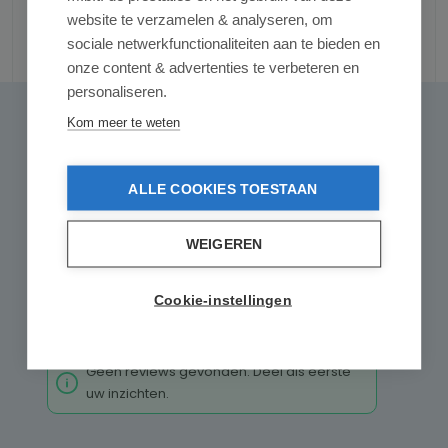
website te verzamelen & analyseren, om
sociale netwerkfunctionaliteiten aan te bieden en
Reviews
onze content & advertenties te verbeteren en
personaliseren.
Kom meer te weten
0 van 0 reviews
Gemiddelde waardering van 0 van 5 sterren
Geef een review
Deel uw ervaringen met andere klanten.
ALLE COOKIES TOESTAAN
Schrijf een review
WEIGEREN
Alleen reviews weergeven in huidige taal.
Cookie-instellingen
Geen reviews gevonden. Deel als eerste
uw inzichten.