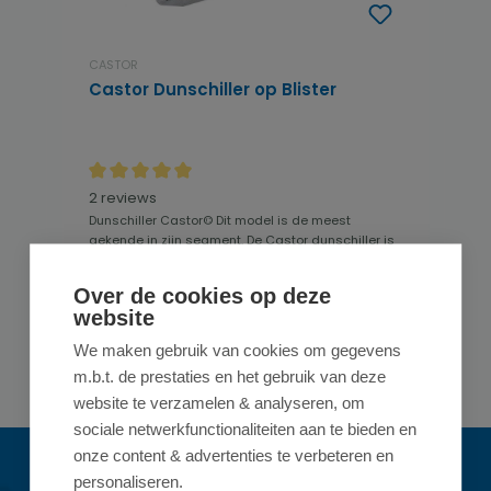
CASTOR
Castor Dunschiller op Blister
Gemiddelde waardering van 5 van 5 sterren
2 reviews
Dunschiller Castor© Dit model is de meest
gekende in zijn segment. De Castor dunschiller is
ver...
Vanaf
Over de cookies op deze
op voorraad
website
€ 1,37
We maken gebruik van cookies om gegevens
Details
m.b.t. de prestaties en het gebruik van deze
website te verzamelen & analyseren, om
sociale netwerkfunctionaliteiten aan te bieden en
onze content & advertenties te verbeteren en
personaliseren.