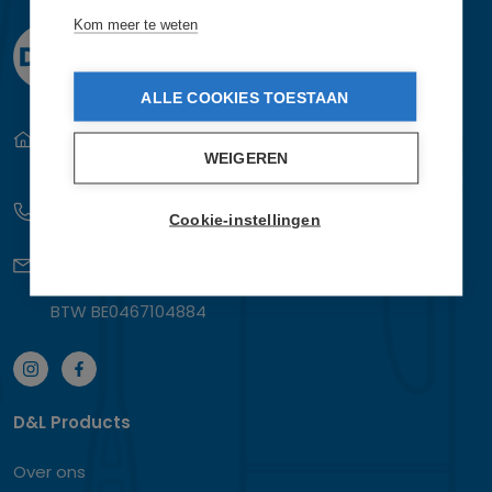
Kom meer te weten
ALLE COOKIES TOESTAAN
Magazijnenstraat 10-14
WEIGEREN
2235 Hulshout - België
+32 475 276 410
Cookie-instellingen
info@denl.be
BTW BE0467104884
D&L Products
Over ons