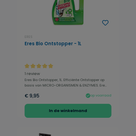
ERES
Eres Bio Ontstopper - 1L
Gemiddelde waardering van 5 van 5 sterren
1 review
Eres Bio Ontstopper, 1L. Efficiënte Ontstopper op
basis van MICRO-ORGANISMEN & ENZYMES. Ere...
€ 9,95
op voorraad
In de winkelmand