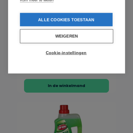
Kom meer te weten
ERES
ALLE COOKIES TOESTAAN
Eres Bicarbonaat - Spray - 750ml
WEIGEREN
Eres Bicarbonaat - Spray - 750ml Eres
Cookie-instellingen
Bicarbonaat(of zuiveringszout, baking soda
genoemd) reinigt, o...
€ 8,95
op voorraad
In de winkelmand