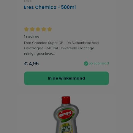
ERES
Eres Chemico - 500ml
Gemiddelde waardering van 5 van 5 sterren
1 review
Eres Chemico Super GP - De Authentieke Veel
Gevraagde - 500ml. Universele Krachtige
reinigingscr&eac...
€ 4,95
op voorraad
In de winkelmand