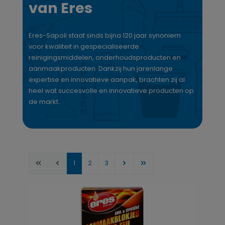
van Eres
Eres-Sapoli staat sinds bijna 120 jaar synoniem
voor kwaliteit in gespecialiseerde
reinigingsmiddelen, onderhoudsproducten en
aanmaakproducten. Dankzij hun jarenlange
expertise en innovatieve aanpak, brachten zij al
heel wat succesvolle en innovatieve producten op
de markt.
Pagina
Pagina
Pagina
1
2
3