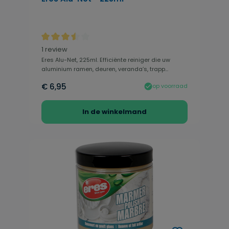
Gemiddelde waardering van 3.5 van 5 sterren
1 review
Eres Alu-Net, 225ml. Efficiënte reiniger die uw
aluminium ramen, deuren, veranda’s, trapp...
€ 6,95
op voorraad
In de winkelmand