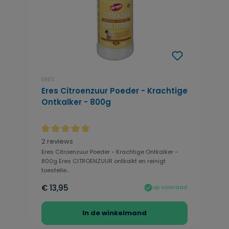
ERES
Eres Citroenzuur Poeder - Krachtige
Ontkalker - 800g
Gemiddelde waardering van 5 van 5 sterren
2 reviews
Eres Citroenzuur Poeder - Krachtige Ontkalker -
800g Eres CITROENZUUR ontkalkt en reinigt
toestelle...
€ 13,95
op voorraad
In de winkelmand