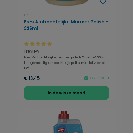
ERES
Eres Ambachtelijke Marmer Polish -
225ml
Gemiddelde waardering van 5 van 5 sterren
1 review
Eres Ambachtelijke marmer polish "Marbre", 225ml.
Hoogwaardig ambachtelijk polijstmiddel voor al
uw ...
€ 13,45
op voorraad
In de winkelmand