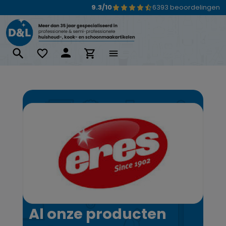
9.3/10
6393 beoordelingen
Ga naar de hoofdinhoud
Al onze producten