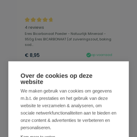
Gemiddelde waardering van 4.63 van 5 sterren
4 reviews
Eres Bicarbonaat Poeder - Natuurlijk Mineraal -
950g Eres BICARBONAAT (of zuiveringszout, baking
sod...
€ 8,95
op voorraad
In de winkelmand
Over de cookies op deze
website
We maken gebruik van cookies om gegevens
m.b.t. de prestaties en het gebruik van deze
website te verzamelen & analyseren, om
sociale netwerkfunctionaliteiten aan te bieden en
onze content & advertenties te verbeteren en
personaliseren.