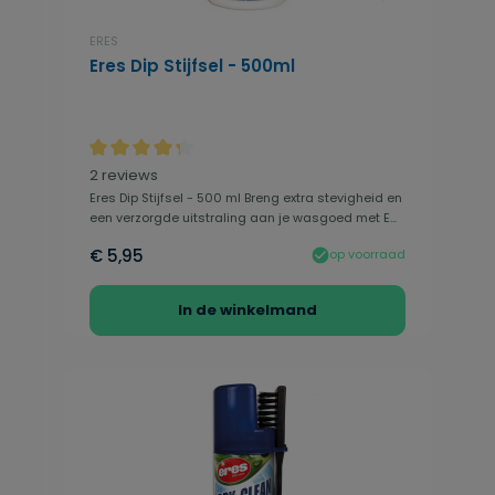
ERES
Eres Dip Stijfsel - 500ml
Gemiddelde waardering van 4.25 van 5 sterren
2 reviews
Eres Dip Stijfsel - 500 ml Breng extra stevigheid en
een verzorgde uitstraling aan je wasgoed met E...
€ 5,95
op voorraad
In de winkelmand