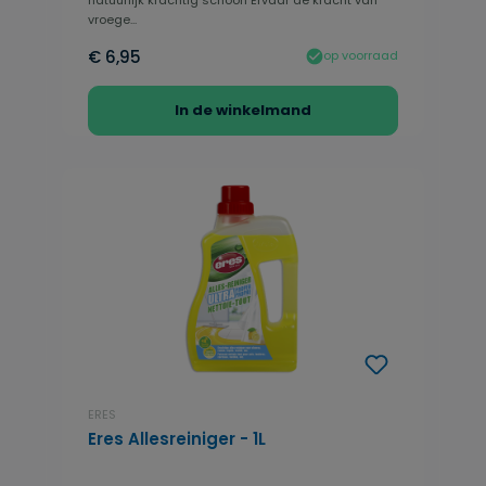
vroege...
€ 6,95
op voorraad
In de winkelmand
ERES
Eres Allesreiniger - 1L