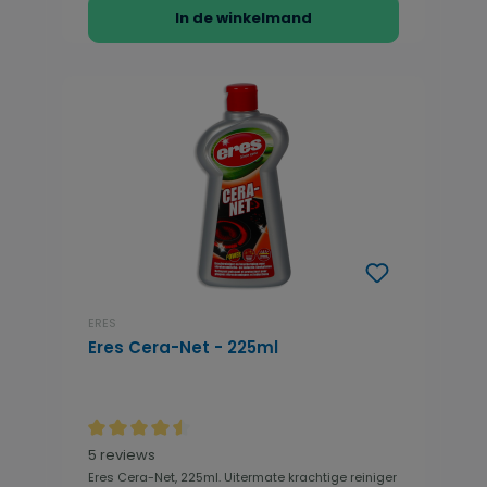
In de winkelmand
ERES
Eres Cera-Net - 225ml
Gemiddelde waardering van 4.5 van 5 sterren
5 reviews
Eres Cera-Net, 225ml. Uitermate krachtige reiniger