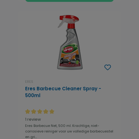
ERES
Eres Barbecue Cleaner Spray -
500ml
Gemiddelde waardering van 5 van 5 sterren
1 review
Eres Barbecue Net, 500 ml. Krachtige, niet-
corrosieve reiniger voor uw volledige barbecuestel
en gri...